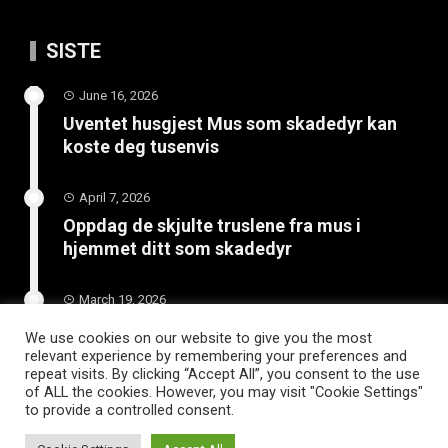
SISTE
June 16, 2026
Uventet husgjest Mus som skadedyr kan
koste deg tusenvis
April 7, 2026
Oppdag de skjulte truslene fra mus i
hjemmet ditt som skadedyr
March 19, 2026
Slik vedlikeholder du tilhengeren for
We use cookies on our website to give you the most
langvarig bruk
relevant experience by remembering your preferences and
repeat visits. By clicking “Accept All”, you consent to the use
of ALL the cookies. However, you may visit "Cookie Settings"
to provide a controlled consent.