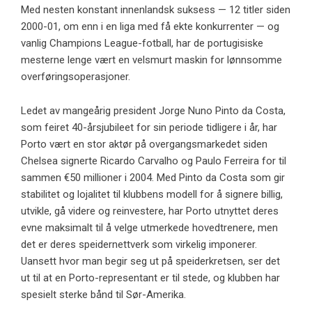
Med nesten konstant innenlandsk suksess — 12 titler siden
2000-01, om enn i en liga med få ekte konkurrenter — og
vanlig Champions League-fotball, har de portugisiske
mesterne lenge vært en velsmurt maskin for lønnsomme
overføringsoperasjoner.
Ledet av mangeårig president Jorge Nuno Pinto da Costa,
som feiret 40-årsjubileet for sin periode tidligere i år, har
Porto vært en stor aktør på overgangsmarkedet siden
Chelsea signerte Ricardo Carvalho og Paulo Ferreira for til
sammen €50 millioner i 2004. Med Pinto da Costa som gir
stabilitet og lojalitet til klubbens modell for å signere billig,
utvikle, gå videre og reinvestere, har Porto utnyttet deres
evne maksimalt til å velge utmerkede hovedtrenere, men
det er deres speidernettverk som virkelig imponerer.
Uansett hvor man begir seg ut på speiderkretsen, ser det
ut til at en Porto-representant er til stede, og klubben har
spesielt sterke bånd til Sør-Amerika.