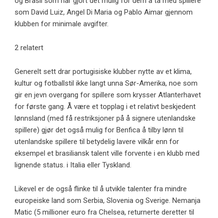
og Brasil som har gjort det mulig for dem å ta med spillere
som David Luiz, Angel Di Maria og Pablo Aimar gjennom
klubben for minimale avgifter.
2 relatert
Generelt sett drar portugisiske klubber nytte av et klima,
kultur og fotballstil ikke langt unna Sør-Amerika, noe som
gir en jevn overgang for spillere som krysser Atlanterhavet
for første gang. Å være et topplag i et relativt beskjedent
lønnsland (med få restriksjoner på å signere utenlandske
spillere) gjør det også mulig for Benfica å tilby lønn til
utenlandske spillere til betydelig lavere vilkår enn for
eksempel et brasiliansk talent ville forvente i en klubb med
lignende status. i Italia eller Tyskland.
Likevel er de også flinke til å utvikle talenter fra mindre
europeiske land som Serbia, Slovenia og Sverige. Nemanja
Matic (5 millioner euro fra Chelsea, returnerte deretter til