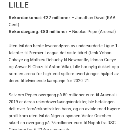
LILLE
Rekordankomst: €27 millioner
– Jonathan David (KAA
Gent)
Rekordavgang: €80 millioner
– Nicolas Pepe (Arsenal)
Uten tvil den beste leverandøren av undervurderte Ligue 1-
talenter til Premier League det siste tiåret (tenk Yohan
Cabaye og Mathieu Debuchy til Newcastle; Idrissa Gueye
og Anwar El Ghazi til Aston Villa), Lille har nylig dukket opp
som en arena for high-end spillere overføringer, hjulpet av
deres tittelvinnende kampanje for 2020-21.
Selv om Pepes overgang på 80 millioner euro til Arsenal i
2019 er deres rekordoverføringsinntekter, ble betalingen
delt over femårskontrakten hans, og en avtale med høyere
profil kom uten tvil da Nigeria-spissen Victor Osimhen
sikret en overgang på 75 millioner euro til Napoli fra RSC
Charleroi for € 22,4m samme år.