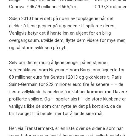
Genova
€467,9 millioner
€665,1m
€ 197,3 millioner
Siden 2010 har vi sett på noen av topplagene når det
gjelder å tjene penger på utgangene til spillerne deres.
Vanligvis betyr det å hente inn en ukjent for en billig
overgangssum, utvikle dem, flytte dem videre for mye mer,
og så starte syklusen på nytt.
Selv om det er mulig å tjene penger på en stjerne i
verdensklasse som Neymar – som Barcelona signerte for
88 millioner euro fra Santos i 2013 og gikk videre til Paris
Saint-Germain for 222 millioner euro fire år senere – – de
fleste vellykkede handelene for klubber kommer med lavere
profilerte spillere. Og — spoiler alert — de store klubbene er
vanligvis ikke de som drar nytte av det på kort sikt, da de
blir tvunget til å betale mer for å lande sine mål.
Her, via Transfermarkt, er en liste over de sidene som har
funnet stor suksess ved å tjene penger på spillerhandel på