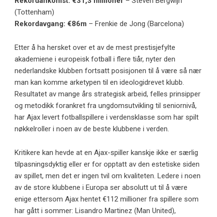
Rekordankomst: €31,3 millioner
– Steven Bergwijn
(Tottenham)
Rekordavgang: €86m
– Frenkie de Jong (Barcelona)
Etter å ha hersket over et av de mest prestisjefylte
akademiene i europeisk fotball i flere tiår, nyter den
nederlandske klubben fortsatt posisjonen til å være så nær
man kan komme arketypen til en ideologidrevet klubb.
Resultatet av mange års strategisk arbeid, felles prinsipper
og metodikk forankret fra ungdomsutvikling til seniornivå,
har Ajax levert fotballspillere i verdensklasse som har spilt
nøkkelroller i noen av de beste klubbene i verden.
Kritikere kan hevde at en Ajax-spiller kanskje ikke er særlig
tilpasningsdyktig eller er for opptatt av den estetiske siden
av spillet, men det er ingen tvil om kvaliteten. Ledere i noen
av de store klubbene i Europa ser absolutt ut til å være
enige ettersom Ajax hentet €112 millioner fra spillere som
har gått i sommer: Lisandro Martinez (Man United),