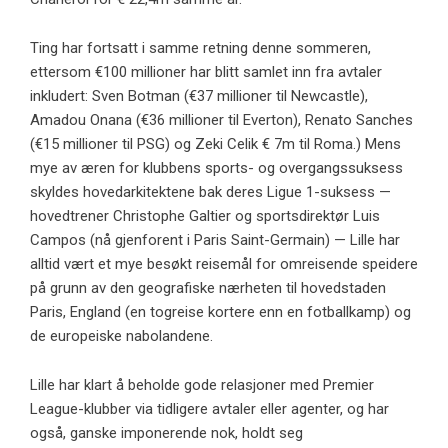
Ting har fortsatt i samme retning denne sommeren,
ettersom €100 millioner har blitt samlet inn fra avtaler
inkludert: Sven Botman (€37 millioner til Newcastle),
Amadou Onana (€36 millioner til Everton), Renato Sanches
(€15 millioner til PSG) og Zeki Celik € 7m til Roma.) Mens
mye av æren for klubbens sports- og overgangssuksess
skyldes hovedarkitektene bak deres Ligue 1-suksess —
hovedtrener Christophe Galtier og sportsdirektør Luis
Campos (nå gjenforent i Paris Saint-Germain) — Lille har
alltid vært et mye besøkt reisemål for omreisende speidere
på grunn av den geografiske nærheten til hovedstaden
Paris, England (en togreise kortere enn en fotballkamp) og
de europeiske nabolandene.
Lille har klart å beholde gode relasjoner med Premier
League-klubber via tidligere avtaler eller agenter, og har
også, ganske imponerende nok, holdt seg