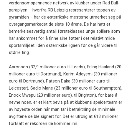
verdensomspennende nettverk av klubber under Red Bull-
paraplyen – hvorfra RB Leipzig representerer toppen av
pyramiden – har de østerrikske mesterne utmerket seg på
overgangsmarkedet de siste 10 årene. De har hatt et
bemerkelsesverdig antall førsteklasses unge spillere som
har ankommet for å finne sine føtter i det relativt milde
sportsmiljøet i den østerrikske ligaen før de går videre til
større ting.
Aaronson (32,9 millioner euro til Leeds), Erling Haaland (20
millioner euro til Dortmund), Karim Adeyemi (30 millioner
euro til Dortmund), Patson Daka (30 millioner euro til
Leicester), Sadio Mane (23 millioner euro til Southampton),
Enock Mwepu (23 millioner euro). til Brighton), for bare å
nevne noen, er et klart bevis på at klubbens speiderteam er
av høyeste orden når man tar i betraktning de minimale
avgiftene de ble signert for. Det er utrolig at €13 millioner
fortsatt er rekorden de kommer inn.