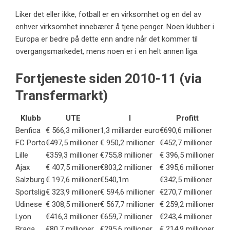
Liker det eller ikke, fotball er en virksomhet og en del av
enhver virksomhet innebærer å tjene penger. Noen klubber i
Europa er bedre på dette enn andre når det kommer til
overgangsmarkedet, mens noen er i en helt annen liga.
Fortjeneste siden 2010-11 (via
Transfermarkt)
Klubb
UTE
I
Profitt
Benfica
€ 566,3 millioner
1,3 milliarder euro
€690,6 millioner
FC Porto
€497,5 millioner
€ 950,2 millioner
€452,7 millioner
Lille
€359,3 millioner
€755,8 millioner
€ 396,5 millioner
Ajax
€ 407,5 millioner
€803,2 millioner
€ 395,6 millioner
Salzburg
€ 197,6 millioner
€540,1m
€342,5 millioner
Sportslig
€ 323,9 millioner
€ 594,6 millioner
€270,7 millioner
Udinese
€ 308,5 millioner
€ 567,7 millioner
€ 259,2 millioner
Lyon
€416,3 millioner
€659,7 millioner
€243,4 millioner
Braga
€80,7 millioner
€295,6 millioner
€ 214,9 millioner