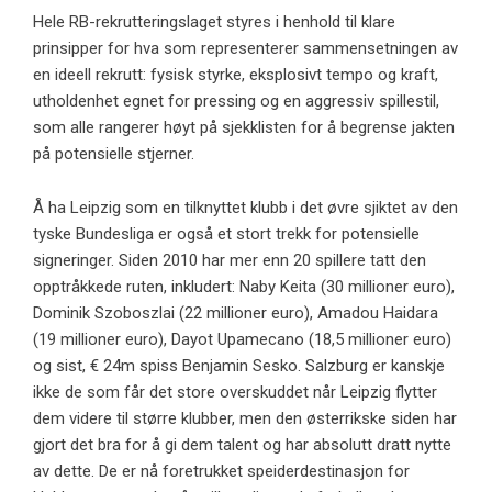
Hele RB-rekrutteringslaget styres i henhold til klare
prinsipper for hva som representerer sammensetningen av
en ideell rekrutt: fysisk styrke, eksplosivt tempo og kraft,
utholdenhet egnet for pressing og en aggressiv spillestil,
som alle rangerer høyt på sjekklisten for å begrense jakten
på potensielle stjerner.
Å ha Leipzig som en tilknyttet klubb i det øvre sjiktet av den
tyske Bundesliga er også et stort trekk for potensielle
signeringer. Siden 2010 har mer enn 20 spillere tatt den
opptråkkede ruten, inkludert: Naby Keita (30 millioner euro),
Dominik Szoboszlai (22 millioner euro), Amadou Haidara
(19 millioner euro), Dayot Upamecano (18,5 millioner euro)
og sist, € 24m spiss Benjamin Sesko. Salzburg er kanskje
ikke de som får det store overskuddet når Leipzig flytter
dem videre til større klubber, men den østerrikske siden har
gjort det bra for å gi dem talent og har absolutt dratt nytte
av dette. De er nå foretrukket speiderdestinasjon for