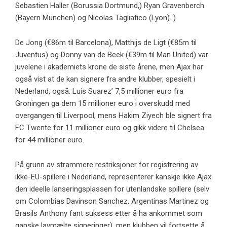
Sebastien Haller (Borussia Dortmund,) Ryan Gravenberch
(Bayern München) og Nicolas Tagliafico (Lyon). )
De Jong (€86m til Barcelona), Matthijs de Ligt (€85m til
Juventus) og Donny van de Beek (€39m til Man United) var
juvelene i akademiets krone de siste årene, men Ajax har
også vist at de kan signere fra andre klubber, spesielt i
Nederland, også: Luis Suarez’ 7,5 millioner euro fra
Groningen ga dem 15 millioner euro i overskudd med
overgangen til Liverpool, mens Hakim Ziyech ble signert fra
FC Twente for 11 millioner euro og gikk videre til Chelsea
for 44 millioner euro.
På grunn av strammere restriksjoner for registrering av
ikke-EU-spillere i Nederland, representerer kanskje ikke Ajax
den ideelle lanseringsplassen for utenlandske spillere (selv
om Colombias Davinson Sanchez, Argentinas Martinez og
Brasils Anthony fant suksess etter å ha ankommet som
ganske lavmælte signeringer), men klubben vil fortsette å