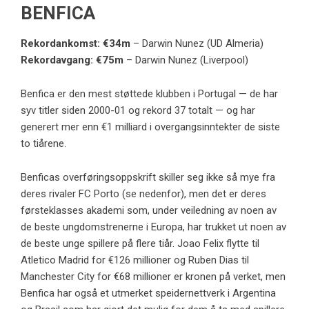
BENFICA
Rekordankomst: €34m
– Darwin Nunez (UD Almeria)
Rekordavgang: €75m
– Darwin Nunez (Liverpool)
Benfica er den mest støttede klubben i Portugal — de har
syv titler siden 2000-01 og rekord 37 totalt — og har
generert mer enn €1 milliard i overgangsinntekter de siste
to tiårene.
Benficas overføringsoppskrift skiller seg ikke så mye fra
deres rivaler FC Porto (se nedenfor), men det er deres
førsteklasses akademi som, under veiledning av noen av
de beste ungdomstrenerne i Europa, har trukket ut noen av
de beste unge spillere på flere tiår. Joao Felix flytte til
Atletico Madrid for €126 millioner og Ruben Dias til
Manchester City for €68 millioner er kronen på verket, men
Benfica har også et utmerket speidernettverk i Argentina