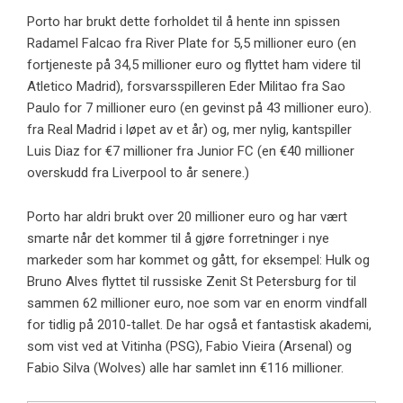
Porto har brukt dette forholdet til å hente inn spissen
Radamel Falcao fra River Plate for 5,5 millioner euro (en
fortjeneste på 34,5 millioner euro og flyttet ham videre til
Atletico Madrid), forsvarsspilleren Eder Militao fra Sao
Paulo for 7 millioner euro (en gevinst på 43 millioner euro).
fra Real Madrid i løpet av et år) og, mer nylig, kantspiller
Luis Diaz for €7 millioner fra Junior FC (en €40 millioner
overskudd fra Liverpool to år senere.)
Porto har aldri brukt over 20 millioner euro og har vært
smarte når det kommer til å gjøre forretninger i nye
markeder som har kommet og gått, for eksempel: Hulk og
Bruno Alves flyttet til russiske Zenit St Petersburg for til
sammen 62 millioner euro, noe som var en enorm vindfall
for tidlig på 2010-tallet. De har også et fantastisk akademi,
som vist ved at Vitinha (PSG), Fabio Vieira (Arsenal) og
Fabio Silva (Wolves) alle har samlet inn €116 millioner.