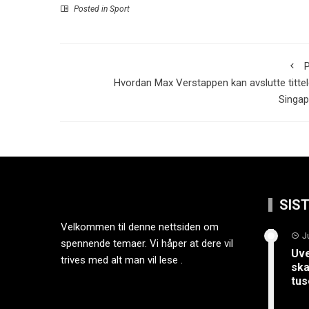
Posted in
Sport
P
Hvordan Max Verstappen kan avslutte tittel
Singap
SIS
Velkommen til denne nettsiden om
J
spennende temaer. Vi håper at dere vil
Uve
trives med alt man vil lese .
ska
tus