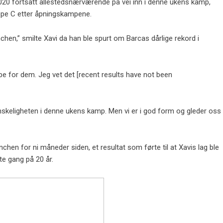
 2020 fortsatt allestedsnærværende på vei inn i denne ukens kamp, ​​
ppe C etter åpningskampene.
ünchen,” smilte Xavi da han ble spurt om Barcas dårlige rekord i
e for dem. Jeg vet det [recent results have not been
vanskeligheten i denne ukens kamp. Men vi er i god form og gleder oss
chen for ni måneder siden, et resultat som førte til at Xavis lag ble
te gang på 20 år.