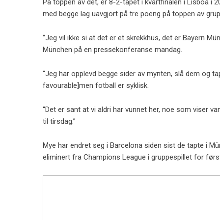
På toppen av det, er 8-2-tapet i kvartfinalen i Lisboa i
med begge lag uavgjort på tre poeng på toppen av gru
“Jeg vil ikke si at det er et skrekkhus, det er Bayern M
München på en pressekonferanse mandag.
“Jeg har opplevd begge sider av mynten, slå dem og tap
favourable]men fotball er syklisk.
“Det er sant at vi aldri har vunnet her, noe som viser 
til tirsdag.”
Mye har endret seg i Barcelona siden sist de tapte i Mün
eliminert fra Champions League i gruppespillet for førs