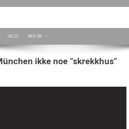
HELSE
MER OM
 München ikke noe “skrekkhus”