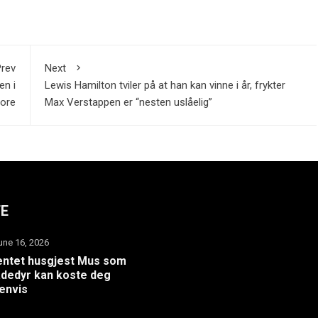
rev
Next
en i
Lewis Hamilton tviler på at han kan vinne i år, frykter
ore
Max Verstappen er “nesten uslåelig”
TE
une 16, 2026
ntet husgjest Mus som
dedyr kan koste deg
envis