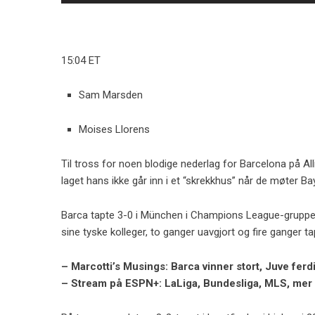
15:04 ET
Sam Marsden
Moises Llorens
Til tross for noen blodige nederlag for Barcelona på Al
laget hans ikke går inn i et “skrekkhus” når de møter B
Barca tapte 3-0 i München i Champions League-gruppesp
sine tyske kolleger, to ganger uavgjort og fire ganger t
– Marcotti’s Musings: Barca vinner stort, Juve fer
– Stream på ESPN+: LaLiga, Bundesliga, MLS, mer