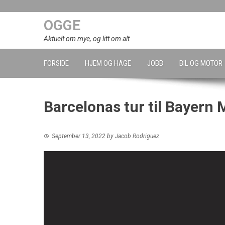
Skip
to
OGGE
content
Aktuelt om mye, og litt om alt
FORSIDE
HJEM OG HAGE
JOBB
BIL OG MOTOR
Barcelonas tur til Bayern
September 13, 2022
by
Jacob Rodriguez