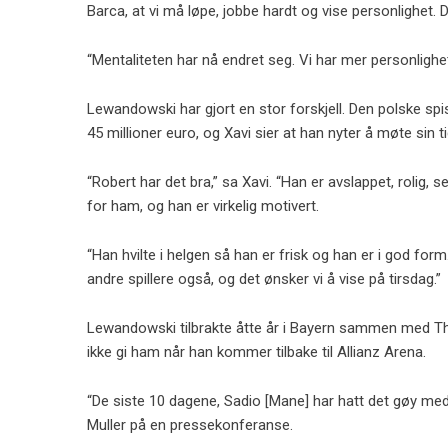
Barca, at vi må løpe, jobbe hardt og vise personlighet. De
“Mentaliteten har nå endret seg. Vi har mer personlighet 
Lewandowski har gjort en stor forskjell. Den polske spi
45 millioner euro, og Xavi sier at han nyter å møte sin ti
“Robert har det bra,” sa Xavi. “Han er avslappet, rolig, s
for ham, og han er virkelig motivert.
“Han hvilte i helgen så han er frisk og han er i god form
andre spillere også, og det ønsker vi å vise på tirsdag.”
Lewandowski tilbrakte åtte år i Bayern sammen med T
ikke gi ham når han kommer tilbake til Allianz Arena.
“De siste 10 dagene, Sadio [Mane] har hatt det gøy med å 
Muller på en pressekonferanse.