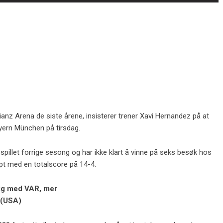
lianz Arena de siste årene, insisterer trener Xavi Hernandez på at
ayern München på tirsdag.
illet forrige sesong og har ikke klart å vinne på seks besøk hos
apt med en totalscore på 14-4.
dig med VAR, mer
 (USA)