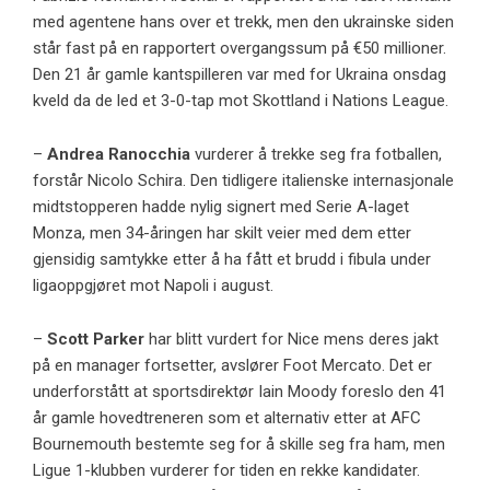
med agentene hans over et trekk, men den ukrainske siden
står fast på en rapportert overgangssum på €50 millioner.
Den 21 år gamle kantspilleren var med for Ukraina onsdag
kveld da de led et 3-0-tap mot Skottland i Nations League.
–
Andrea Ranocchia
vurderer å trekke seg fra fotballen,
forstår
Nicolo Schira
. Den tidligere italienske internasjonale
midtstopperen hadde nylig signert med Serie A-laget
Monza, men 34-åringen har skilt veier med dem etter
gjensidig samtykke etter å ha fått et brudd i fibula under
ligaoppgjøret mot Napoli i august.
–
Scott Parker
har blitt vurdert for Nice mens deres jakt
på en manager fortsetter, avslører Foot Mercato. Det er
underforstått at sportsdirektør Iain Moody foreslo den 41
år gamle hovedtreneren som et alternativ etter at AFC
Bournemouth bestemte seg for å skille seg fra ham, men
Ligue 1-klubben vurderer for tiden en rekke kandidater.