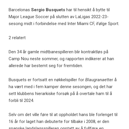
Barcelonas
Sergio Busquets
har til hensikt å bytte til
Major League Soccer på slutten av LaLigas 2022-23-
sesong midt i forbindelse med Inter Miami CF, ifølge Sport.
2 relatert
Den 34 år gamle midtbanespilleren blir kontraktløs på
Camp Nou neste sommer, og rapporten indikerer at han
allerede har bestemt seg for fremtiden.
Busquets er fortsatt en nøkkelspiller for
Blaugrana
etter å
ha vært med i fem kamper denne sesongen, og det har
sett klubbens hierarkiske forsøk på å overtale ham til å
forbli til 2024.
Selv om det ville føre til at oppholdet hans ble forlenget til
16 år for laget han debuterte for tilbake i 2008, er den
spanske landslagsspilleren opptatt av å fullføre en