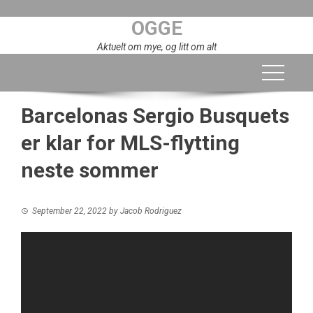
Skip
OGGE
to
content
Aktuelt om mye, og litt om alt
Barcelonas Sergio Busquets
er klar for MLS-flytting
neste sommer
September 22, 2022
by
Jacob Rodriguez