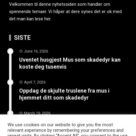
Velkommen til denne nyhetssiden som handler om
spennende temaer. Vi håper at dere synes det er ok med
det man kan lese her.
SISTE
June 16, 2026
Uventet husgjest Mus som skadedyr kan
koste deg tusenvis
April 7, 2026
Oppdag de skjulte truslene fra mus i
hjemmet ditt som skadedyr
March 19, 2026
Slik vedlikeholder du tilhengeren for
We use cookies on our website to give you the most
langvarig bruk
relevant experience by remembering your preferences and
repeat visits. By clicking “Accept All”, you consent to the use