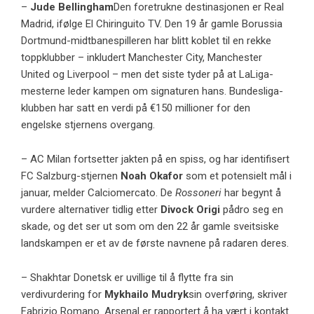
–
Jude Bellingham
Den foretrukne destinasjonen er Real
Madrid, ifølge
El Chiringuito TV
. Den 19 år gamle Borussia
Dortmund-midtbanespilleren har blitt koblet til en rekke
toppklubber – inkludert Manchester City, Manchester
United og Liverpool – men det siste tyder på at LaLiga-
mesterne leder kampen om signaturen hans. Bundesliga-
klubben har satt en verdi på €150 millioner for den
engelske stjernens overgang.
– AC Milan fortsetter jakten på en spiss, og har identifisert
FC Salzburg-stjernen
Noah Okafor
som et potensielt mål i
januar, melder Calciomercato. De
Rossoneri
har begynt å
vurdere alternativer tidlig etter
Divock Origi
pådro seg en
skade, og det ser ut som om den 22 år gamle sveitsiske
landskampen er et av de første navnene på radaren deres.
– Shakhtar Donetsk er uvillige til å flytte fra sin
verdivurdering for
Mykhailo Mudryk
sin overføring, skriver
Fabrizio Romano
. Arsenal er rapportert å ha vært i kontakt