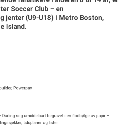
llende fanatikere i alderen 8 til 14 år, er
ster Soccer Club – en
g jenter (U9-U18) i Metro Boston,
 Island.
ebuilder, Powerpay
z Darling seg umiddelbart begravet i en flodbølge av papir –
ngssjekker, tidsplaner og lister.