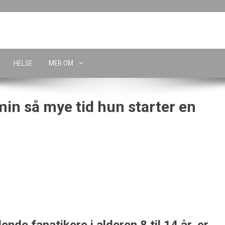
HELSE
MER OM
in så mye tid hun starter en