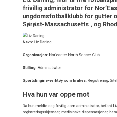
Liz Darling, mor til fire fotballspi
frivillig administrator for Nor’Ea
ungdomsfotballklubb for gutter o
Sørøst-Massachusetts , og Rhode
Navn:
Liz Darling
Organisasjon:
Nor’easter North Soccer Club
Stilling:
Administrator
SportsEngine-verktøy som brukes:
Registrering, Sit
Hva hun var oppe mot
Da hun meldte seg frivillig som administrator, befant Li
registreringsskjemaer, medisinske dispensasjoner, betali