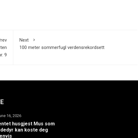
rev
Next
uten
100 meter sommerfugl verdensrekordsett
r. 9
TE
une 16, 2026
ntet husgjest Mus som
dedyr kan koste deg
envis