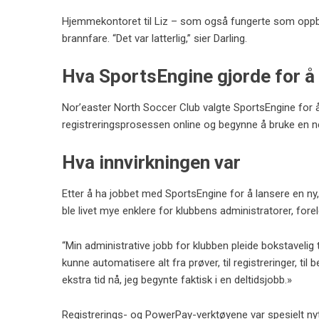
Hjemmekontoret til Liz – som også fungerte som oppbev
brannfare. “Det var latterlig,” sier Darling.
Hva SportsEngine gjorde for å 
Nor’easter North Soccer Club valgte SportsEngine for å l
registreringsprosessen online og begynne å bruke en ne
Hva innvirkningen var
Etter å ha jobbet med SportsEngine for å lansere en ny,
ble livet mye enklere for klubbens administratorer, forel
“Min administrative jobb for klubben pleide bokstavelig t
kunne automatisere alt fra prøver, til registreringer, t
ekstra tid nå, jeg begynte faktisk i en deltidsjobb.»
Registrerings- og PowerPay-verktøyene var spesielt nyt