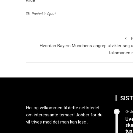
Kilde
Posted in
Sport
P
Hvordan Bayern Münchens angrep utvikler seg 
talismanen n
SIS
Hei og velkommen til dette nettstedet
J
om interessante temaer! Jobber for du
Uve
vil trives med det man kan lese .
ska
tus