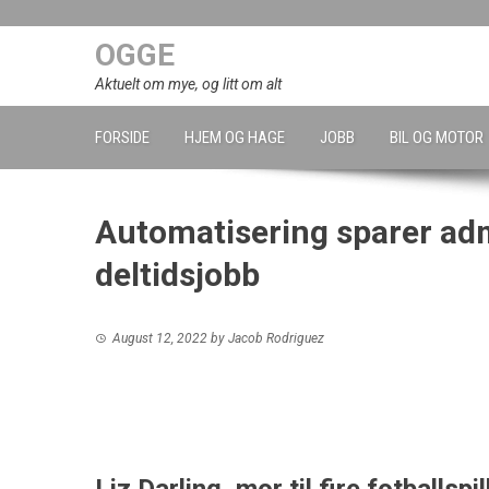
Skip
to
OGGE
content
Aktuelt om mye, og litt om alt
FORSIDE
HJEM OG HAGE
JOBB
BIL OG MOTOR
Automatisering sparer adm
deltidsjobb
August 12, 2022
by
Jacob Rodriguez