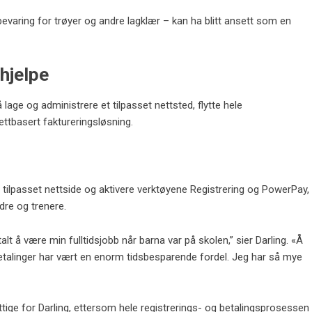
aring for trøyer og andre lagklær – kan ha blitt ansett som en
hjelpe
age og administrere et tilpasset nettsted, flytte hele
ttbasert faktureringsløsning.
 tilpasset nettside og aktivere verktøyene Registrering og PowerPay,
dre og trenere.
alt å være min fulltidsjobb når barna var på skolen,” sier Darling. «Å
il betalinger har vært en enorm tidsbesparende fordel. Jeg har så mye
tige for Darling, ettersom hele registrerings- og betalingsprosessen