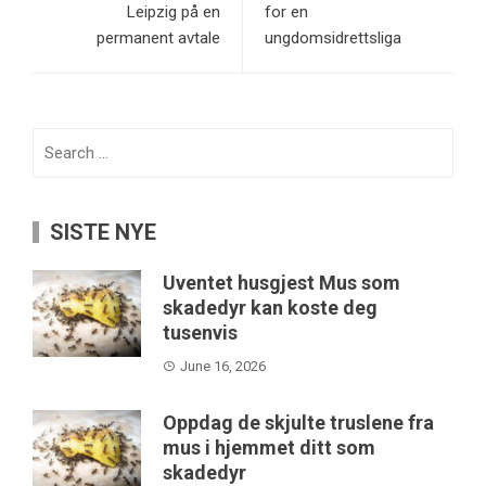
Leipzig på en
for en
permanent avtale
ungdomsidrettsliga
Search
for:
SISTE NYE
Uventet husgjest Mus som
skadedyr kan koste deg
tusenvis
June 16, 2026
Oppdag de skjulte truslene fra
mus i hjemmet ditt som
skadedyr