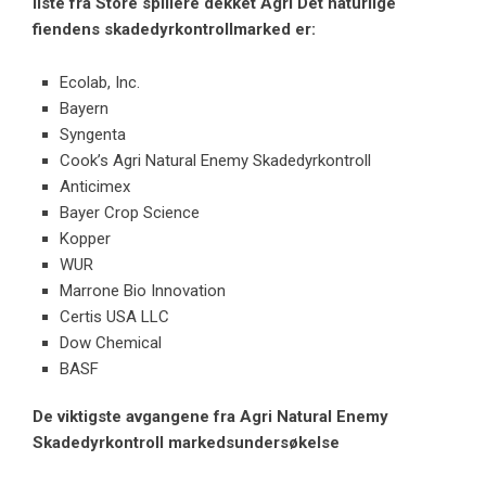
liste
fra
Store spillere dekket
Agri
Det naturlige
fiendens skadedyrkontrollmarked er:
Ecolab, Inc.
Bayern
Syngenta
Cook’s Agri Natural Enemy Skadedyrkontroll
Anticimex
Bayer Crop Science
Kopper
WUR
Marrone Bio Innovation
Certis USA LLC
Dow Chemical
BASF
De viktigste avgangene fra
Agri
Natural Enemy
Skadedyrkontroll markedsundersøkelse