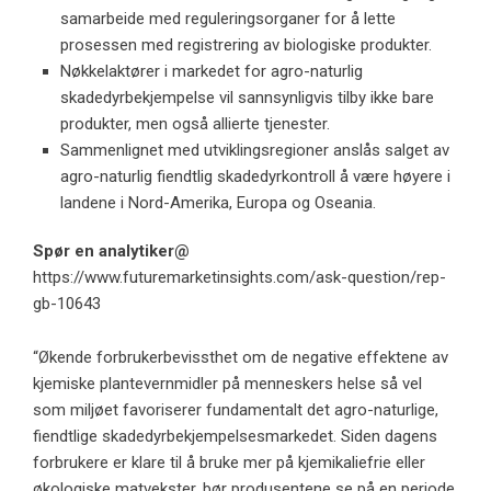
samarbeide med reguleringsorganer for å lette
prosessen med registrering av biologiske produkter.
Nøkkelaktører i markedet for agro-naturlig
skadedyrbekjempelse vil sannsynligvis tilby ikke bare
produkter, men også allierte tjenester.
Sammenlignet med utviklingsregioner anslås salget av
agro-naturlig fiendtlig skadedyrkontroll å være høyere i
landene i Nord-Amerika, Europa og Oseania.
Spør en analytiker@
https://www.futuremarketinsights.com/ask-question/rep-
gb-10643
“Økende forbrukerbevissthet om de negative effektene av
kjemiske plantevernmidler på menneskers helse så vel
som miljøet favoriserer fundamentalt det agro-naturlige,
fiendtlige skadedyrbekjempelsesmarkedet. Siden dagens
forbrukere er klare til å bruke mer på kjemikaliefrie eller
økologiske matvekster, bør produsentene se på en periode