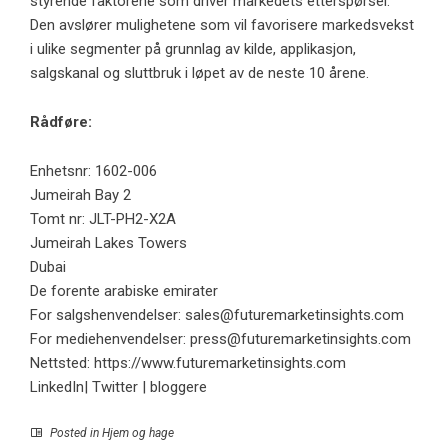
styrende faktorene som driver markedets etterspørsel.
Den avslører mulighetene som vil favorisere markedsvekst
i ulike segmenter på grunnlag av kilde, applikasjon,
salgskanal og sluttbruk i løpet av de neste 10 årene.
Rådføre:
Enhetsnr: 1602-006
Jumeirah Bay 2
Tomt nr: JLT-PH2-X2A
Jumeirah Lakes Towers
Dubai
De forente arabiske emirater
For salgshenvendelser:
sales@futuremarketinsights.com
For mediehenvendelser:
press@futuremarketinsights.com
Nettsted: https://www.futuremarketinsights.com
LinkedIn| Twitter | bloggere
Posted in
Hjem og hage