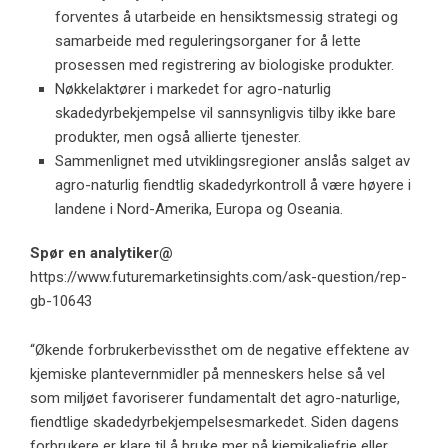
forventes å utarbeide en hensiktsmessig strategi og
samarbeide med reguleringsorganer for å lette
prosessen med registrering av biologiske produkter.
Nøkkelaktører i markedet for agro-naturlig
skadedyrbekjempelse vil sannsynligvis tilby ikke bare
produkter, men også allierte tjenester.
Sammenlignet med utviklingsregioner anslås salget av
agro-naturlig fiendtlig skadedyrkontroll å være høyere i
landene i Nord-Amerika, Europa og Oseania.
Spør en analytiker@
https://www.futuremarketinsights.com/ask-question/rep-
gb-10643
“Økende forbrukerbevissthet om de negative effektene av
kjemiske plantevernmidler på menneskers helse så vel
som miljøet favoriserer fundamentalt det agro-naturlige,
fiendtlige skadedyrbekjempelsesmarkedet. Siden dagens
forbrukere er klare til å bruke mer på kjemikaliefrie eller