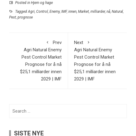
Posted in
Hjem og hage
Tagged
Agri
,
Control
,
Enemy
,
IMF
,
innen
,
Market
,
milliarder
,
nå
,
Natural
,
Pest
,
prognose
Prev
Next
Agri Natural Enemy
Agri Natural Enemy
Pest Control Market
Pest Control Market
Prognose for å nå
Prognose for å nå
$25,1 milliarder innen
$25,1 milliarder innen
2029 | IMF
2029 | IMF
Search
for:
SISTE NYE