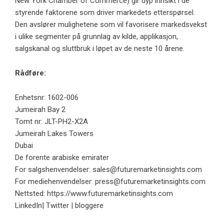
New York Chamber of Commerce) gir dyp innsikt i de
styrende faktorene som driver markedets etterspørsel.
Den avslører mulighetene som vil favorisere markedsvekst
i ulike segmenter på grunnlag av kilde, applikasjon,
salgskanal og sluttbruk i løpet av de neste 10 årene.
Rådføre:
Enhetsnr: 1602-006
Jumeirah Bay 2
Tomt nr: JLT-PH2-X2A
Jumeirah Lakes Towers
Dubai
De forente arabiske emirater
For salgshenvendelser:
sales@futuremarketinsights.com
For mediehenvendelser:
press@futuremarketinsights.com
Nettsted: https://www.futuremarketinsights.com
LinkedIn| Twitter | bloggere