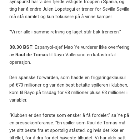
synspunkt har vi den fjerde viktigste troppen i Spania, og
ting har å endre Julen Lopetegui er trener for Sevilla Sevilla
må stå samlet og kun fokusere på å vinne kamper.
“Vi ror alle i samme retning og laget står bak treneren.”
08.30 BST
: Espanyol-sjef Mao Ye vurderer ikke overføring
av
Raul de Tomas
til Rayo Vallecano en katastrofal
operasjon.
Den spanske forwarden, som hadde en frigjøringsklausul
på €70 millioner og var den best betalte spilleren i klubben,
kom til Rayo på tirsdag for €8 millioner pluss €3 millioner i
variabler.
“Klubben er den første som ønsker å få fordeler,” sa Ye på
en pressekonferanse. “En spiller som Raul de Tomas må
yte sitt beste fra et sportslig ståsted, og hvis det ikke er
tilfellet, for å dra for det høyeste tilbudet. Vi har aldri satt