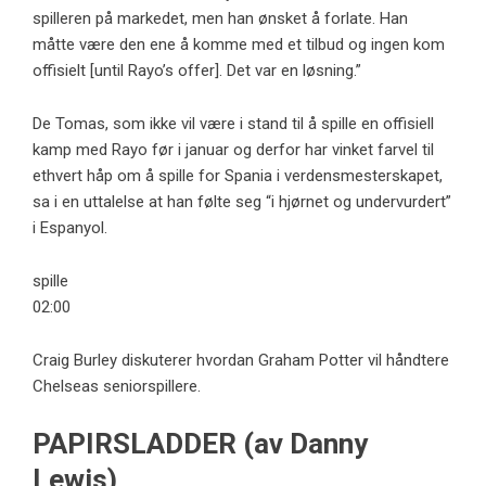
spilleren på markedet, men han ønsket å forlate. Han
måtte være den ene å komme med et tilbud og ingen kom
offisielt [until Rayo’s offer]. Det var en løsning.”
De Tomas, som ikke vil være i stand til å spille en offisiell
kamp med Rayo før i januar og derfor har vinket farvel til
ethvert håp om å spille for Spania i verdensmesterskapet,
sa i en uttalelse at han følte seg “i hjørnet og undervurdert”
i Espanyol.
spille
02:00
Craig Burley diskuterer hvordan Graham Potter vil håndtere
Chelseas seniorspillere.
PAPIRSLADDER (av Danny
Lewis)