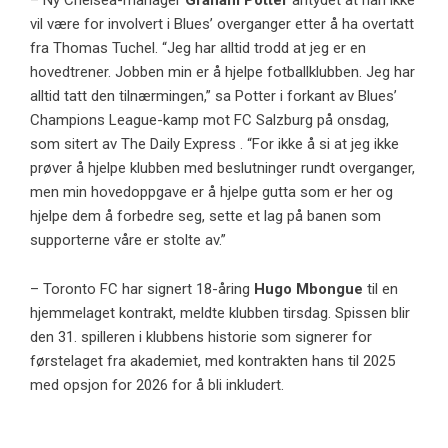
– Ny Chelsea-manager
Graham Potter
antydet at han ikke
vil være for involvert i Blues’ overganger etter å ha overtatt
fra Thomas Tuchel. “Jeg har alltid trodd at jeg er en
hovedtrener. Jobben min er å hjelpe fotballklubben. Jeg har
alltid tatt den tilnærmingen,” sa Potter i forkant av Blues’
Champions League-kamp mot FC Salzburg på onsdag,
som sitert av The Daily Express . “For ikke å si at jeg ikke
prøver å hjelpe klubben med beslutninger rundt overganger,
men min hovedoppgave er å hjelpe gutta som er her og
hjelpe dem å forbedre seg, sette et lag på banen som
supporterne våre er stolte av.”
– Toronto FC har signert 18-åring
Hugo Mbongue
til en
hjemmelaget kontrakt, meldte klubben tirsdag. Spissen blir
den 31. spilleren i klubbens historie som signerer for
førstelaget fra akademiet, med kontrakten hans til 2025
med opsjon for 2026 for å bli inkludert.