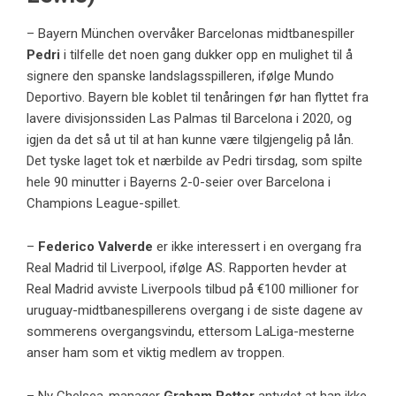
– Bayern München overvåker Barcelonas midtbanespiller
Pedri
i tilfelle det noen gang dukker opp en mulighet til å
signere den spanske landslagsspilleren, ifølge Mundo
Deportivo. Bayern ble koblet til tenåringen før han flyttet fra
lavere divisjonssiden Las Palmas til Barcelona i 2020, og
igjen da det så ut til at han kunne være tilgjengelig på lån.
Det tyske laget tok et nærbilde av Pedri tirsdag, som spilte
hele 90 minutter i Bayerns 2-0-seier over Barcelona i
Champions League-spillet.
–
Federico Valverde
er ikke interessert i en overgang fra
Real Madrid til Liverpool, ifølge AS. Rapporten hevder at
Real Madrid avviste Liverpools tilbud på €100 millioner for
uruguay-midtbanespillerens overgang i de siste dagene av
sommerens overgangsvindu, ettersom LaLiga-mesterne
anser ham som et viktig medlem av troppen.