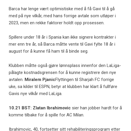
Barca har lenge vært optimistiske med å få Gavi til å gå
med på nye vilkår, med hans forrige avtale som utløper i
2023, men en rekke faktorer holdt opp prosessen.
Spillere under 18 år i Spania kan ikke signere kontrakter i
mer enn tre år, så Barca måtte vente til Gavi fylte 18 år i
august for å kunne få ham til å binde seg.
Klubben måtte også gjøre lønnsplass innenfor den LaLiga-
pålagte kostnadsgrensen for å kunne registrere den nye
avtalen.
Miralem Pjanic
Flyttingen til Sharjah FC forrige
uke, sa kilder til ESPN, betyr at klubben har klart å fullføre
Gavis nye vilkår med LaLiga.
10.21 BST: Zlatan Ibrahimovic
sier han jobber hardt for å
komme tilbake for å spille for AC Milan.
Ibrahimovic, 40, fortsetter sitt rehabiliteringsprogram etter