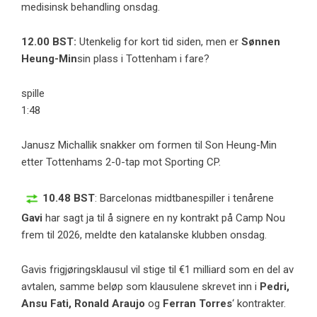
medisinsk behandling onsdag.
12.00 BST:
Utenkelig for kort tid siden, men er
Sønnen
Heung-Min
sin plass i Tottenham i fare?
spille
1:48
Janusz Michallik snakker om formen til Son Heung-Min
etter Tottenhams 2-0-tap mot Sporting CP.
10.48 BST
: Barcelonas midtbanespiller i tenårene
Gavi
har sagt ja til å signere en ny kontrakt på Camp Nou
frem til 2026, meldte den katalanske klubben onsdag.
Gavis frigjøringsklausul vil stige til €1 milliard som en del av
avtalen, samme beløp som klausulene skrevet inn i
Pedri,
Ansu Fati, Ronald Araujo
og
Ferran Torres
‘ kontrakter.