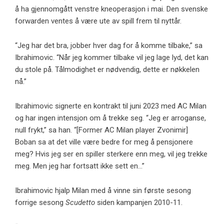
å ha gjennomgått venstre kneoperasjon i mai. Den svenske
forwarden ventes å være ute av spill frem til nyttår.
“Jeg har det bra, jobber hver dag for å komme tilbake,” sa
Ibrahimovic. “Når jeg kommer tilbake vil jeg lage lyd, det kan
du stole på. Tålmodighet er nødvendig, dette er nøkkelen
nå.”
Ibrahimovic signerte en kontrakt til juni 2023 med AC Milan
og har ingen intensjon om å trekke seg. “Jeg er arroganse,
null frykt,” sa han. “[Former AC Milan player Zvonimir]
Boban sa at det ville være bedre for meg å pensjonere
meg? Hvis jeg ser en spiller sterkere enn meg, vil jeg trekke
meg. Men jeg har fortsatt ikke sett en…”
Ibrahimovic hjalp Milan med å vinne sin første sesong
forrige sesong
Scudetto
siden kampanjen 2010-11.