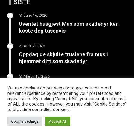
SISTE
June 16, 2026
Uventet husgjest Mus som skadedyr kan
koste deg tusenvis
April 7, 2026
Oppdag de skjulte truslene fra mus i
hjemmet ditt som skadedyr
March 19, 2026
Slik vedlikeholder du tilhengeren for
We use cookies on our website to give you the most
langvarig bruk
relevant experience by remembering your preferences and
repeat visits. By clicking “Accept All”, you consent to the use
of ALL the cookies. However, you may visit "Cookie Settings"
to provide a controlled consent.
Cookie Settings
Accept All
WordPress Theme |
Viral
by HashThemes