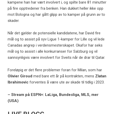
kampene han har vært involvert i, og spilte bare 81 minutter
på fire opptredener fra benken. Han dukket heller ikke opp
mot Bologna og har gått glipp av to kamper på grunn av to
skader.
Når det gjelder de potensielle kandidatene, har David fire
mål og to assist på syv Ligue 1-kamper for Lille og vil lede
Canadas angrep i verdensmesterskapet. Okafor har seks
mål og to assist i alle konkurranser for Salzburg og vil
sannsynligvis være involvert for Sveits når de drar til Qatar.
Foreløpig er det flere problemer foran for Milan, som har
Olivier Giroud
med bare ett år på kontrakten, mens
Zlatan
Ibrahimovic
forventes å være ute av skade til tidlig i 2023.
– Stream på ESPN+: LaLiga, Bundesliga, MLS, mer
(USA)