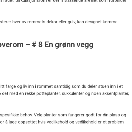
mrådet. Sirkulasjonsrom er det frittstående arealet som forbinder
sterer hver av rommets dekor eller gulv, kan designet komme
soverom – # 8 En grønn vegg
litt farge og liv inn i rommet samtidig som du deler stuen inn i et
e det med en rekke potteplanter, sukkulenter og noen aksentplanter,
e spesifikke behov. Velg planter som fungerer godt for din plass og
for å lage oppsettet hvis vedlikehold og vedlikehold er et problem.