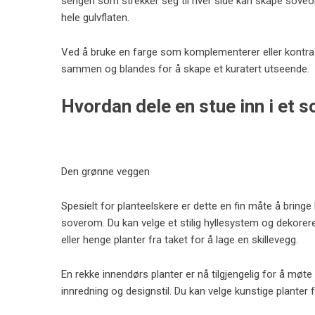
sengen som strekker seg til hver side kan skape soveo
hele gulvflaten.
Ved å bruke en farge som komplementerer eller kontra
sammen og blandes for å skape et kuratert utseende.
Hvordan dele en stue inn i et 
Den grønne veggen
Spesielt for planteelskere er dette en fin måte å bringe 
soverom. Du kan velge et stilig hyllesystem og dekorer
eller henge planter fra taket for å lage en skillevegg.
En rekke innendørs planter er nå tilgjengelig for å møt
innredning og designstil. Du kan velge kunstige planter 