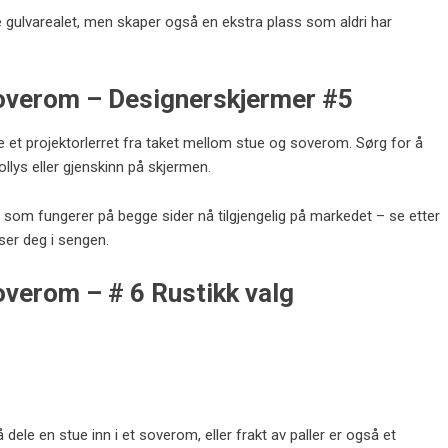
e gulvarealet, men skaper også en ekstra plass som aldri har
 soverom – Designerskjermer #5
e et projektorlerret fra taket mellom stue og soverom. Sørg for å
llys eller gjenskinn på skjermen.
r som fungerer på begge sider nå tilgjengelig på markedet – se etter
ser deg i sengen.
soverom – # 6 Rustikk valg
dele en stue inn i et soverom, eller frakt av paller er også et