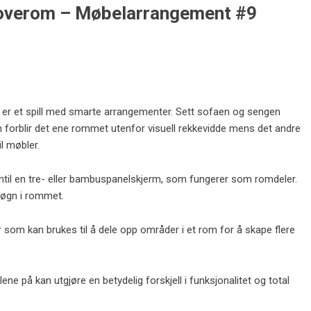
 soverom – Møbelarrangement #9
v er et spill med smarte arrangementer. Sett sofaen og sengen
en forblir det ene rommet utenfor visuell rekkevidde mens det andre
l møbler.
til en tre- eller bambuspanelskjerm, som fungerer som romdeler.
 løgn i rommet.
r som kan brukes til å dele opp områder i et rom for å skape flere
e på kan utgjøre en betydelig forskjell i funksjonalitet og total