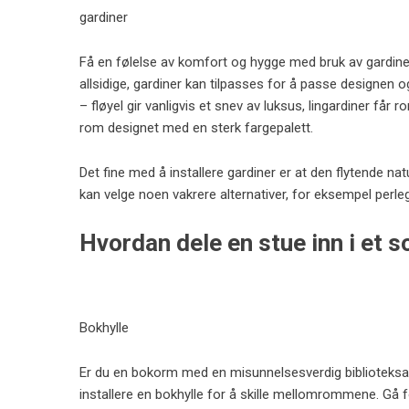
gardiner
Få en følelse av komfort og hygge med bruk av gardin
allsidige, gardiner kan tilpasses for å passe designen 
– fløyel gir vanligvis et snev av luksus, lingardiner får r
rom designet med en sterk fargepalett.
Det fine med å installere gardiner er at den flytende na
kan velge noen vakrere alternativer, for eksempel perlega
Hvordan dele en stue inn i et 
Bokhylle
Er du en bokorm med en misunnelsesverdig biblioteksam
installere en bokhylle for å skille mellomrommene. Gå for