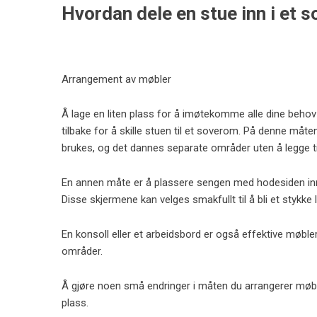
Hvordan dele en stue inn i et
Arrangement av møbler
Å lage en liten plass for å imøtekomme alle dine beho
tilbake for å skille stuen til et soverom. På denne måt
brukes, og det dannes separate områder uten å legge ti
En annen måte er å plassere sengen med hodesiden inn
Disse skjermene kan velges smakfullt til å bli et stykke
En konsoll eller et arbeidsbord er også effektive møble
områder.
Å gjøre noen små endringer i måten du arrangerer møblen
plass.