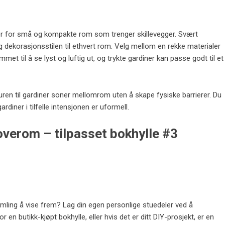
er for små og kompakte rom som trenger skillevegger. Svært
og dekorasjonsstilen til ethvert rom. Velg mellom en rekke materialer
ommet til å se lyst og luftig ut, og trykte gardiner kan passe godt til et
turen til gardiner soner mellomrom uten å skape fysiske barrierer. Du
rdiner i tilfelle intensjonen er uformell.
soverom – tilpasset bokhylle #3
ling å vise frem? Lag din egen personlige stuedeler ved å
 en butikk-kjøpt bokhylle, eller hvis det er ditt DIY-prosjekt, er en