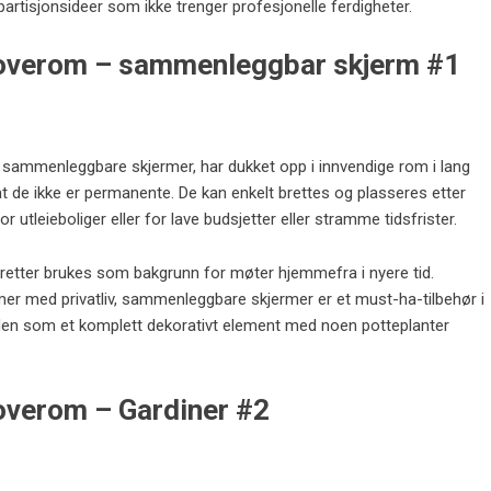
artisjonsideer som ikke trenger profesjonelle ferdigheter.
 soverom – sammenleggbar skjerm #1
 sammenleggbare skjermer, har dukket opp i innvendige rom i lang
r at de ikke er permanente. De kan enkelt brettes og plasseres etter
 utleieboliger eller for lave budsjetter eller stramme tidsfrister.
retter brukes som bakgrunn for møter hjemmefra i nyere tid.
mer med privatliv, sammenleggbare skjermer er et must-ha-tilbehør i
e den som et komplett dekorativt element med noen potteplanter
soverom – Gardiner #2