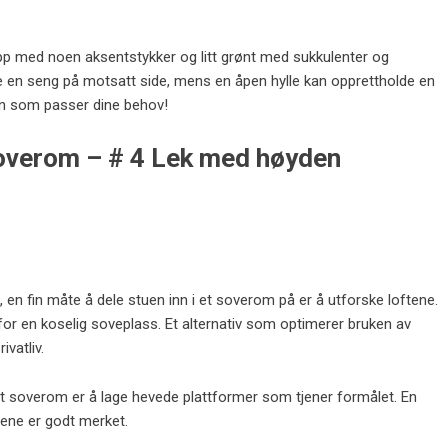
pp med noen aksentstykker og litt grønt med sukkulenter og
sere en seng på motsatt side, mens en åpen hylle kan opprettholde en
n som passer dine behov!
 soverom – # 4 Lek med høyden
, en fin måte å dele stuen inn i et soverom på er å utforske loftene.
for en koselig soveplass. Et alternativ som optimerer bruken av
vatliv.
et soverom er å lage hevede plattformer som tjener formålet. En
dene er godt merket.