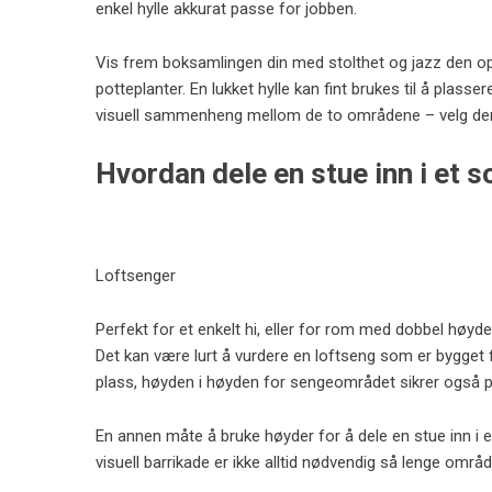
enkel hylle akkurat passe for jobben.
Vis frem boksamlingen din med stolthet og jazz den o
potteplanter. En lukket hylle kan fint brukes til å plas
visuell sammenheng mellom de to områdene – velg de
Hvordan dele en stue inn i et
Loftsenger
Perfekt for et enkelt hi, eller for rom med dobbel høyde
Det kan være lurt å vurdere en loftseng som er bygget 
plass, høyden i høyden for sengeområdet sikrer også pri
En annen måte å bruke høyder for å dele en stue inn i 
visuell barrikade er ikke alltid nødvendig så lenge områ