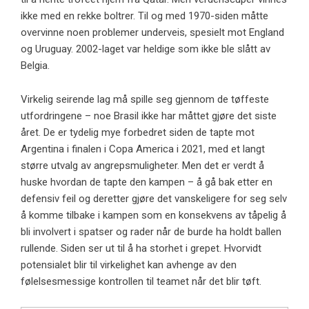
ikke med en rekke boltrer. Til og med 1970-siden måtte
overvinne noen problemer underveis, spesielt mot England
og Uruguay. 2002-laget var heldige som ikke ble slått av
Belgia.
Virkelig seirende lag må spille seg gjennom de tøffeste
utfordringene – noe Brasil ikke har måttet gjøre det siste
året. De er tydelig mye forbedret siden de tapte mot
Argentina i finalen i Copa America i 2021, med et langt
større utvalg av angrepsmuligheter. Men det er verdt å
huske hvordan de tapte den kampen – å gå bak etter en
defensiv feil og deretter gjøre det vanskeligere for seg selv
å komme tilbake i kampen som en konsekvens av tåpelig å
bli involvert i spatser og rader når de burde ha holdt ballen
rullende. Siden ser ut til å ha storhet i grepet. Hvorvidt
potensialet blir til virkelighet kan avhenge av den
følelsesmessige kontrollen til teamet når det blir tøft.