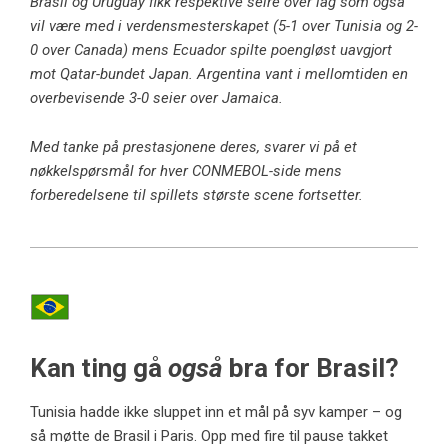
Brasil og Uruguay fikk respektive seire over lag som også
vil være med i verdensmesterskapet (5-1 over Tunisia og 2-
0 over Canada) mens Ecuador spilte poengløst uavgjort
mot Qatar-bundet Japan. Argentina vant i mellomtiden en
overbevisende 3-0 seier over Jamaica.
Med tanke på prestasjonene deres, svarer vi på et
nøkkelspørsmål for hver CONMEBOL-side mens
forberedelsene til spillets største scene fortsetter.
Kan ting gå
også
bra for Brasil?
Tunisia hadde ikke sluppet inn et mål på syv kamper – og
så møtte de Brasil i Paris. Opp med fire til pause takket