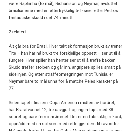
være Raphinha (to mål), Richarlison og Neymar, avsluttet
brasilianerne med en ettertrykkelig 5-1-seier etter Pedros
fantastiske skudd i det 74. minutt.
2 relatert
Alt går bra for Brasil. Hver taktisk formasjon brukt av trener
Tite – han har nå brukt tre forskjellige oppsett – ser ut til å
fungere. Hver spiller han henter ser ut til å treffe bakken.
Skudd treffer stolpen og går inn, angripere spilles smalt på
sidelinjen. Og etter straffeomregningen mot Tunisia, er
Neymar bare to mål unna for å matche Peles karakter på
77.
Siden tapet i finalen i Copa America i midten av fjoråret,
har Brasil vunnet 12, tre uavgjort og ingen tapt, med 38
scoret og bare fem innrømmet. Det er en fabelaktig rekord,
oppnådd med en stil som med rette gjør dem til favoritter
til å hente trofeet hjem fra Qatar. Men verdenscuper vinnes