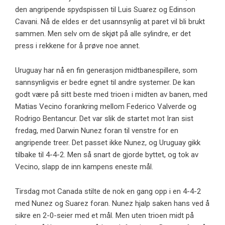
den angripende spydspissen til Luis Suarez og Edinson
Cavani. Nå de eldes er det usannsynlig at paret vil bli brukt
sammen. Men selv om de skjøt på alle sylindre, er det
press i rekkene for å prøve noe annet.
Uruguay har nå en fin generasjon midtbanespillere, som
sannsynligvis er bedre egnet til andre systemer. De kan
godt være på sitt beste med trioen i midten av banen, med
Matias Vecino forankring mellom Federico Valverde og
Rodrigo Bentancur. Det var slik de startet mot Iran sist
fredag, med Darwin Nunez foran til venstre for en
angripende treer. Det passet ikke Nunez, og Uruguay gikk
tilbake til 4-4-2. Men så snart de gjorde byttet, og tok av
Vecino, slapp de inn kampens eneste mål.
Tirsdag mot Canada stilte de nok en gang opp i en 4-4-2
med Nunez og Suarez foran. Nunez hjalp saken hans ved å
sikre en 2-0-seier med et mål. Men uten trioen midt på