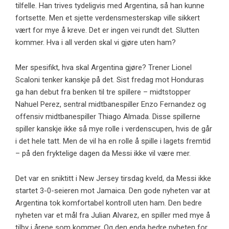
tilfelle. Han trives tydeligvis med Argentina, så han kunne
fortsette. Men et sjette verdensmesterskap ville sikkert
vært for mye å kreve. Det er ingen vei rundt det. Slutten
kommer. Hva i all verden skal vi gjøre uten ham?
Mer spesifikt, hva skal Argentina gjøre? Trener Lionel
Scaloni tenker kanskje på det. Sist fredag ​​mot Honduras
ga han debut fra benken til tre spillere – midtstopper
Nahuel Perez, sentral midtbanespiller Enzo Fernandez og
offensiv midtbanespiller Thiago Almada. Disse spillerne
spiller kanskje ikke så mye rolle i verdenscupen, hvis de går
i det hele tatt. Men de vil ha en rolle å spille i lagets fremtid
– på den fryktelige dagen da Messi ikke vil være mer.
Det var en sniktitt i New Jersey tirsdag kveld, da Messi ikke
startet 3-0-seieren mot Jamaica. Den gode nyheten var at
Argentina tok komfortabel kontroll uten ham. Den bedre
nyheten var et mål fra Julian Alvarez, en spiller med mye å
tilby i årene som kommer. Og den enda bedre nyheten for