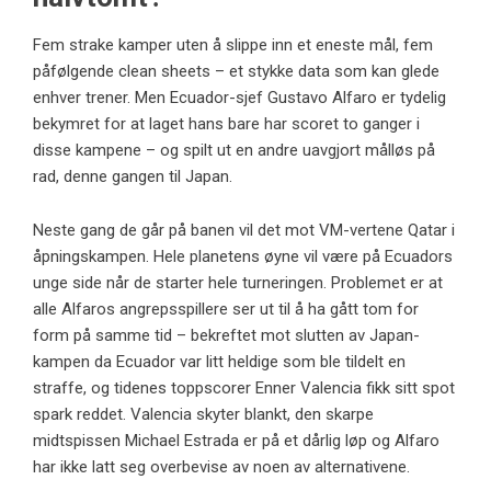
Fem strake kamper uten å slippe inn et eneste mål, fem
påfølgende clean sheets – et stykke data som kan glede
enhver trener. Men Ecuador-sjef Gustavo Alfaro er tydelig
bekymret for at laget hans bare har scoret to ganger i
disse kampene – og spilt ut en andre uavgjort målløs på
rad, denne gangen til Japan.
Neste gang de går på banen vil det mot VM-vertene Qatar i
åpningskampen. Hele planetens øyne vil være på Ecuadors
unge side når de starter hele turneringen. Problemet er at
alle Alfaros angrepsspillere ser ut til å ha gått tom for
form på samme tid – bekreftet mot slutten av Japan-
kampen da Ecuador var litt heldige som ble tildelt en
straffe, og tidenes toppscorer Enner Valencia fikk sitt spot
spark reddet. Valencia skyter blankt, den skarpe
midtspissen Michael Estrada er på et dårlig løp og Alfaro
har ikke latt seg overbevise av noen av alternativene.