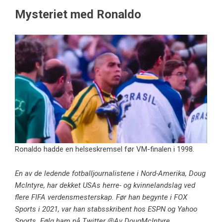
Mysteriet med Ronaldo
Ronaldo hadde en helseskremsel før VM-finalen i 1998.
En av de ledende fotballjournalistene i Nord-Amerika, Doug
McIntyre, har dekket USAs herre- og kvinnelandslag ved
flere FIFA verdensmesterskap. Før han begynte i FOX
Sports i 2021, var han stabsskribent hos ESPN og Yahoo
Sports. Følg ham på Twitter @
Av DougMcIntyre.