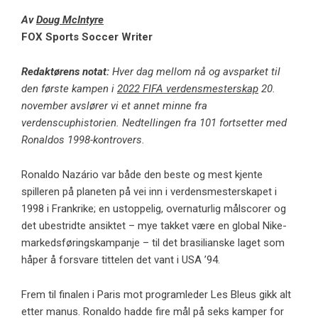
Av
Doug McIntyre
FOX Sports Soccer Writer
Redaktørens notat:
Hver dag mellom nå og avsparket til
den første kampen i
2022 FIFA verdensmesterskap
20.
november avslører vi et annet minne fra
verdenscuphistorien. Nedtellingen fra 101 fortsetter med
Ronaldos 1998-kontrovers.
Ronaldo Nazário var både den beste og mest kjente
spilleren på planeten på vei inn i verdensmesterskapet i
1998 i Frankrike; en ustoppelig, overnaturlig målscorer og
det ubestridte ansiktet – mye takket være en global Nike-
markedsføringskampanje – til det brasilianske laget som
håper å forsvare tittelen det vant i USA ’94.
Frem til finalen i Paris mot programleder Les Bleus gikk alt
etter manus. Ronaldo hadde fire mål på seks kamper for