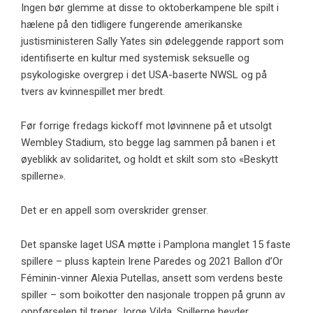
Ingen bør glemme at disse to oktoberkampene ble spilt i
hælene på den tidligere fungerende amerikanske
justisministeren Sally Yates sin ødeleggende rapport som
identifiserte en kultur med systemisk seksuelle og
psykologiske overgrep i det USA-baserte NWSL og på
tvers av kvinnespillet mer bredt.
Før forrige fredags kickoff mot løvinnene på et utsolgt
Wembley Stadium, sto begge lag sammen på banen i et
øyeblikk av solidaritet, og holdt et skilt som sto «Beskytt
spillerne».
Det er en appell som overskrider grenser.
Det spanske laget USA møtte i Pamplona manglet 15 faste
spillere – pluss kaptein Irene Paredes og 2021 Ballon d’Or
Féminin-vinner Alexia Putellas, ansett som verdens beste
spiller – som boikotter den nasjonale troppen på grunn av
oppførselen til trener Jorge Vilda. Spillerne hevder