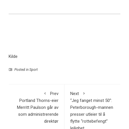
Kilde
Posted in
Sport
Prev
Next
Portland Thorns-eier
“Jeg fanget minst 50”:
Merritt Paulson går av
Peterborough-mannen
som administrerende
presser utleier til å
direktør
flytte “rottebefengt”
leilighet