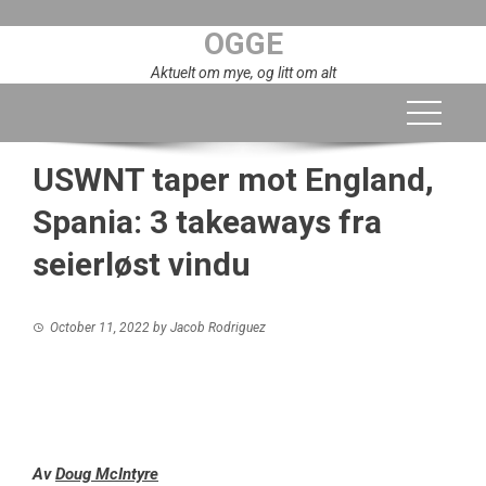
Skip
OGGE
to
content
Aktuelt om mye, og litt om alt
USWNT taper mot England,
Spania: 3 takeaways fra
seierløst vindu
October 11, 2022
by
Jacob Rodriguez
Av
Doug McIntyre