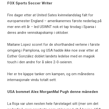
FOX Sports Soccer Writer
Fire dager etter at United Sates kvinnelandslag falt for
europamester England – amerikanernes første nederlag på
mer enn ett år – led USWNT nok et tap tirsdag i Spania i
deres andre vennskapskamp i oktober.
Maitane Lopez scoret for de shorthanded vertene i første
omgang i Pamplona, ​​og USA hadde ikke noe svar etter at
Esther González doblet landets ledelse med en magisk
touch i den andre for å sikre 2-0-seieren.
Her er tre kjappe tanker om kampen, og om månedens
internasjonale vindu totalt sett.
USA bommet
Alex Morgan
Mal Pugh denne måneden
La Roja var uten nesten hele førstelaget sitt (mer om det