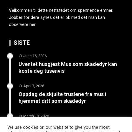
Velkommen til dette nettstedet om spennende emner.
Jobber for dere synes det er ok med det man kan
observere her.
SISTE
June 16, 2026
Uventet husgjest Mus som skadedyr kan
koste deg tusenvis
April 7, 2026
Oppdag de skjulte truslene fra mus i
hjemmet ditt som skadedyr
March 19, 2026
Slik vedlikeholder du tilhengeren for
We use cookies on our website to give you the most
langvarig bruk