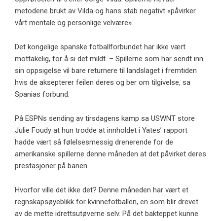
metodene brukt av Vilda og hans stab negativt «påvirker
vårt mentale og personlige velvære».
Det kongelige spanske fotballforbundet har ikke vært
mottakelig, for å si det mildt. – Spillerne som har sendt inn
sin oppsigelse vil bare returnere til landslaget i fremtiden
hvis de aksepterer feilen deres og ber om tilgivelse, sa
Spanias forbund.
På ESPNs sending av tirsdagens kamp sa USWNT store
Julie Foudy at hun trodde at innholdet i Yates’ rapport
hadde vært så følelsesmessig drenerende for de
amerikanske spillerne denne måneden at det påvirket deres
prestasjoner på banen.
Hvorfor ville det ikke det? Denne måneden har vært et
regnskapsøyeblikk for kvinnefotballen, en som blir drevet
av de mette idrettsutøverne selv. På det bakteppet kunne