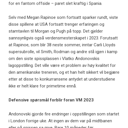
for en fantom offside – paret slet kraftig i Spania.
Selv med Megan Rapinoe som fortsatt sparker rundt, viste
disse spillene at USA fortsatt trenger erfaringen og
stamtavlen til Morgan og Pugh på topp. Det gjelder
sannsynligvis også verdensmesterskapet i 2023. Forutsatt
at Rapinoe, som blir 38 neste sommer, inntar Carli Lloyds
supersubrolle, vil Smith, Rodman og andre stå igjen i kamp
om den siste spissplassen i Vlatko Andonovskis
lagoppstilling. Det ville være et problem av høy kvalitet for
den amerikanske treneren, og et han helt sikkert vil begjære
etter at disse to konkurransene antydet at understudiene
ikke er helt klare for primetime ennå.
Defensive spørsmål forblir foran
VM 2023
Andonovski gjorde fire endringer i oppstillingen som startet
i London forrige uke. At ingen av dem var på midtbanen
eller på spissen sa mye. Bare 10 måneder før