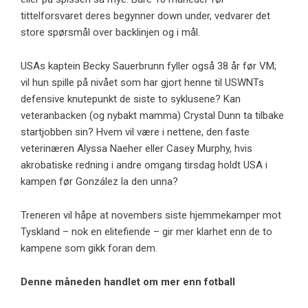
tittelforsvaret deres begynner down under, vedvarer det
store spørsmål over backlinjen og i mål.
USAs kaptein Becky Sauerbrunn fyller også 38 år før VM;
vil hun spille på nivået som har gjort henne til USWNTs
defensive knutepunkt de siste to syklusene? Kan
veteranbacken (og nybakt mamma) Crystal Dunn ta tilbake
startjobben sin? Hvem vil være i nettene, den faste
veterinæren Alyssa Naeher eller Casey Murphy, hvis
akrobatiske redning i andre omgang tirsdag holdt USA i
kampen før González la den unna?
Treneren vil håpe at novembers siste hjemmekamper mot
Tyskland – nok en elitefiende – gir mer klarhet enn de to
kampene som gikk foran dem.
Denne måneden handlet om mer enn fotball