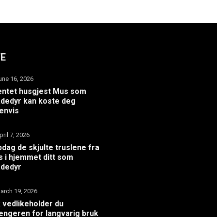
TE
une 16, 2026
ntet husgjest Mus som
dedyr kan koste deg
envis
pril 7, 2026
dag de skjulte truslene fra
 i hjemmet ditt som
adedyr
arch 19, 2026
k vedlikeholder du
hengeren for langvarig bruk