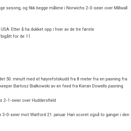
ige sesong, og fikk begge målene i Norwichs 2-0-seier over Millwall
USA. Etter å ha dukket opp i hver av de tre første
bigått for de 11.
i det 50. minutt med et høyrefotskudd fra 8 meter fra en pasning fra
lo keeper Bartosz Bialkowski av en feed fra Kieran Dowells pasning.
s 2-1-seier over Huddersfield.
n 3-0-seier mot Watford 21. januar. Han scoret også to ganger i den