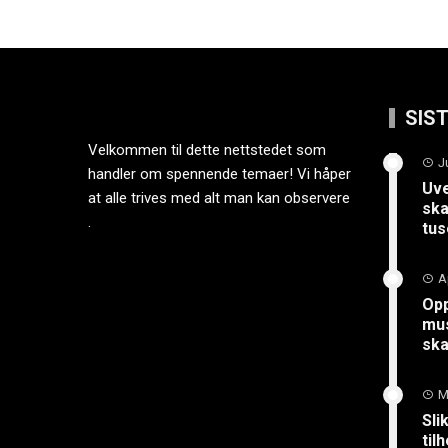
SIS
Velkommen til dette nettstedet som
J
handler om spennende temaer! Vi håper
Uve
at alle trives med alt man kan observere
ska
.
tus
A
Opp
mus
sk
M
Sli
til