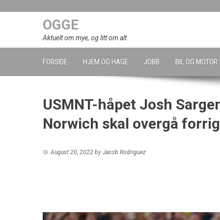
Skip
to
OGGE
content
Aktuelt om mye, og litt om alt
FORSIDE
HJEM OG HAGE
JOBB
BIL OG MOTOR
USMNT-håpet Josh Sargent
Norwich skal overgå forri
August 20, 2022
by
Jacob Rodriguez