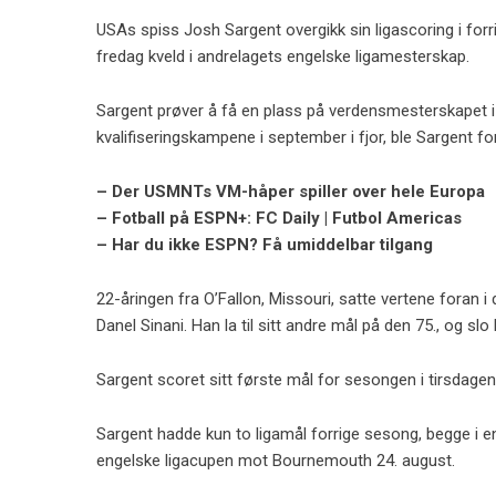
USAs spiss Josh Sargent overgikk sin ligascoring i forr
fredag ​​kveld i andrelagets engelske ligamesterskap.
Sargent prøver å få en plass på verdensmesterskapet i 
kvalifiseringskampene i september i fjor, ble Sargent for
– Der USMNTs VM-håper spiller over hele Europa
– Fotball på ESPN+: FC Daily | Futbol Americas
– Har du ikke ESPN? Få umiddelbar tilgang
22-åringen fra O’Fallon, Missouri, satte vertene foran 
Danel Sinani. Han la til sitt andre mål på den 75., og s
Sargent scoret sitt første mål for sesongen i tirsdagen
Sargent hadde kun to ligamål forrige sesong, begge i e
engelske ligacupen mot Bournemouth 24. august.