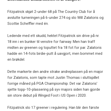
Fitzpatrick skjøt 2-under 68 på The Country Club for å
avslutte turneringen på 6-under 274 og slo Will Zalatoris og
Scottie Scheffler med én.
Ledende med ett skudd, hektet Fitzpatrick sin drive på nr.
18 inn i en bunker til venstre for fairway. Men han traff
midten av greenen og toputtet fra 18 fot for par. Zalatoris
hadde en 14-fots birdie-putt å uavgjort, men bommet med
en brøkdel.
Dette markerte den andre strake andreplassen på en major
for Zalatoris, som tapte mot Justin Thomas i sluttspillet
forrige måned på PGA Championship. Det var Zalatoris’
sjette topp-10-plassering på syv majors siden han gjorde
sin store debut på Winged Foot i US Open i 2020.
Fitzpatrick slo 17 greener i regulering. Han blir den første