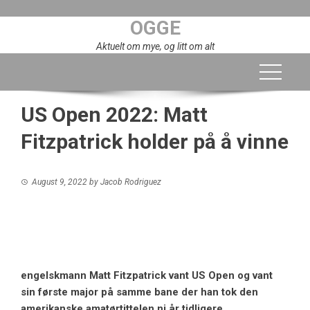
Skip
OGGE
to
content
Aktuelt om mye, og litt om alt
US Open 2022: Matt
Fitzpatrick holder på å vinne
August 9, 2022
by
Jacob Rodriguez
engelskmann
Matt Fitzpatrick
vant
US Open
og vant
sin første major på samme bane der han tok den
amerikanske amatørtittelen ni år tidligere.