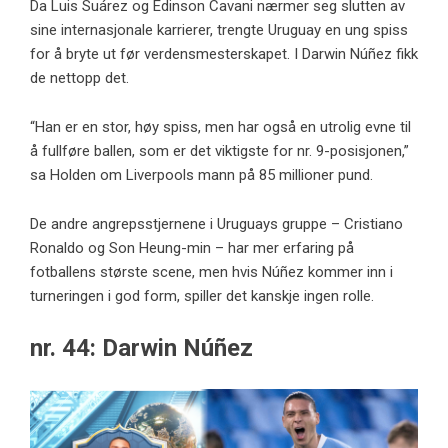
Da Luis Suárez og Edinson Cavani nærmer seg slutten av
sine internasjonale karrierer, trengte Uruguay en ung spiss
for å bryte ut før verdensmesterskapet. I Darwin Núñez fikk
de nettopp det.
“Han er en stor, høy spiss, men har også en utrolig evne til
å fullføre ballen, som er det viktigste for nr. 9-posisjonen,”
sa Holden om Liverpools mann på 85 millioner pund.
De andre angrepsstjernene i Uruguays gruppe – Cristiano
Ronaldo og Son Heung-min – har mer erfaring på
fotballens største scene, men hvis Núñez kommer inn i
turneringen i god form, spiller det kanskje ingen rolle.
nr. 44: Darwin Núñez