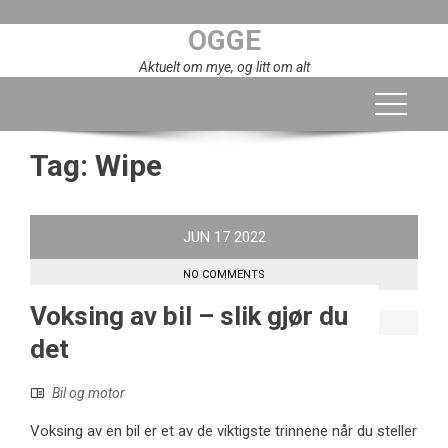
Skip
OGGE
to
content
Aktuelt om mye, og litt om alt
Tag:
Wipe
JUN
17
2022
NO COMMENTS
Voksing av bil – slik gjør du
det
Bil og motor
Voksing av en bil er et av de viktigste trinnene når du steller