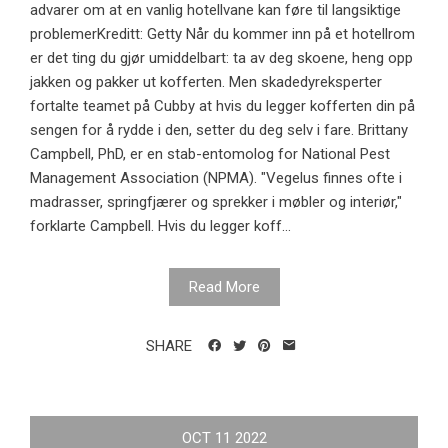
advarer om at en vanlig hotellvane kan føre til langsiktige
problemerKreditt: Getty Når du kommer inn på et hotellrom
er det ting du gjør umiddelbart: ta av deg skoene, heng opp
jakken og pakker ut kofferten. Men skadedyreksperter
fortalte teamet på Cubby at hvis du legger kofferten din på
sengen for å rydde i den, setter du deg selv i fare. Brittany
Campbell, PhD, er en stab-entomolog for National Pest
Management Association (NPMA). "Vegelus finnes ofte i
madrasser, springfjærer og sprekker i møbler og interiør,"
forklarte Campbell. Hvis du legger koff...
Read More
SHARE
OCT
11
2022