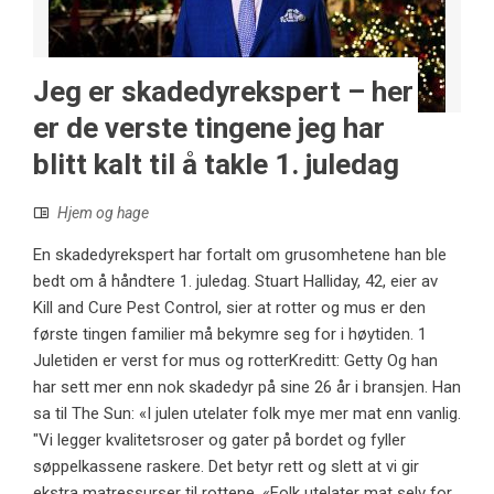
Jeg er skadedyrekspert – her
er de verste tingene jeg har
blitt kalt til å takle 1. juledag
Hjem og hage
En skadedyrekspert har fortalt om grusomhetene han ble
bedt om å håndtere 1. juledag. Stuart Halliday, 42, eier av
Kill and Cure Pest Control, sier at rotter og mus er den
første tingen familier må bekymre seg for i høytiden. 1
Juletiden er verst for mus og rotterKreditt: Getty Og han
har sett mer enn nok skadedyr på sine 26 år i bransjen. Han
sa til The Sun: «I julen utelater folk mye mer mat enn vanlig.
"Vi legger kvalitetsroser og gater på bordet og fyller
søppelkassene raskere. Det betyr rett og slett at vi gir
ekstra matressurser til rottene. «Folk utelater mat selv for