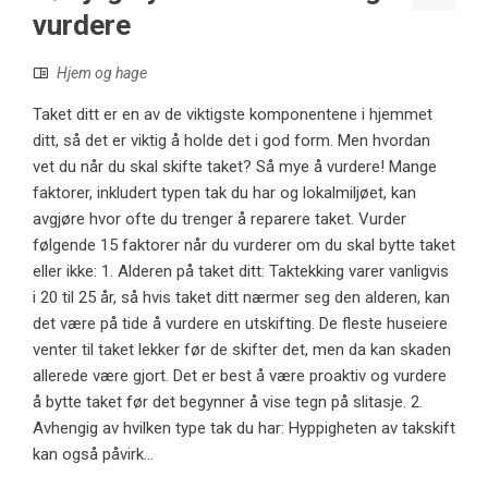
vurdere
Hjem og hage
Taket ditt er en av de viktigste komponentene i hjemmet
ditt, så det er viktig å holde det i god form. Men hvordan
vet du når du skal skifte taket? Så mye å vurdere! Mange
faktorer, inkludert typen tak du har og lokalmiljøet, kan
avgjøre hvor ofte du trenger å reparere taket. Vurder
følgende 15 faktorer når du vurderer om du skal bytte taket
eller ikke: 1. Alderen på taket ditt: Taktekking varer vanligvis
i 20 til 25 år, så hvis taket ditt nærmer seg den alderen, kan
det være på tide å vurdere en utskifting. De fleste huseiere
venter til taket lekker før de skifter det, men da kan skaden
allerede være gjort. Det er best å være proaktiv og vurdere
å bytte taket før det begynner å vise tegn på slitasje. 2.
Avhengig av hvilken type tak du har: Hyppigheten av takskift
kan også påvirk...