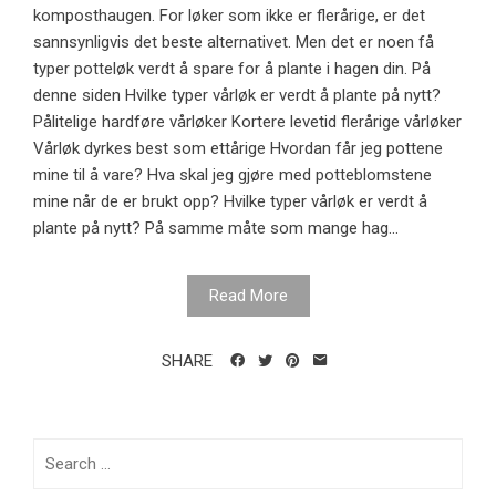
komposthaugen. For løker som ikke er flerårige, er det
sannsynligvis det beste alternativet. Men det er noen få
typer potteløk verdt å spare for å plante i hagen din. På
denne siden Hvilke typer vårløk er verdt å plante på nytt?
Pålitelige hardføre vårløker Kortere levetid flerårige vårløker
Vårløk dyrkes best som ettårige Hvordan får jeg pottene
mine til å vare? Hva skal jeg gjøre med potteblomstene
mine når de er brukt opp? Hvilke typer vårløk er verdt å
plante på nytt? På samme måte som mange hag...
Read More
SHARE
Search
for: