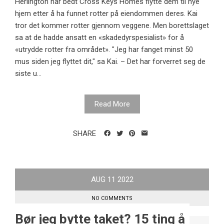
Herlington har bedt Cross Keys Homes flytte dem til nye
hjem etter å ha funnet rotter på eiendommen deres. Kai
tror det kommer rotter gjennom veggene. Men borettslaget
sa at de hadde ansatt en «skadedyrspesialist» for å
«utrydde rotter fra området». "Jeg har fanget minst 50
mus siden jeg flyttet dit," sa Kai. – Det har forverret seg de
siste u...
Read More
SHARE
AUG
11
2022
NO COMMENTS
Bør jeg bytte taket? 15 ting å