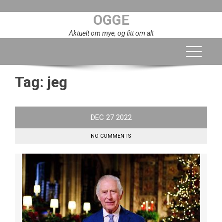
Skip
OGGE
to
content
Aktuelt om mye, og litt om alt
Tag:
jeg
DEC
27
2022
NO COMMENTS