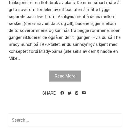
funksjoner er en flott bruk av plass. De er en smart måte å
gi to soverom fordelen av ett bad uten å måtte bygge
separate bad i hvert rom. Vanligvis ment å deles mellom
søsken (derav navnet Jack og Jill), badene ligger mellom
de to soverommene og kan nås fra begge rommene; noen
ganger inkluderer de også en dør til gangen. Hvis du så The
Brady Bunch på 1970-tallet, er du sannsynligvis kjent med
konseptet fordi Brady-barna (alle seks av dem!) hadde en.
Mike...
Read More
SHARE
Search
for: