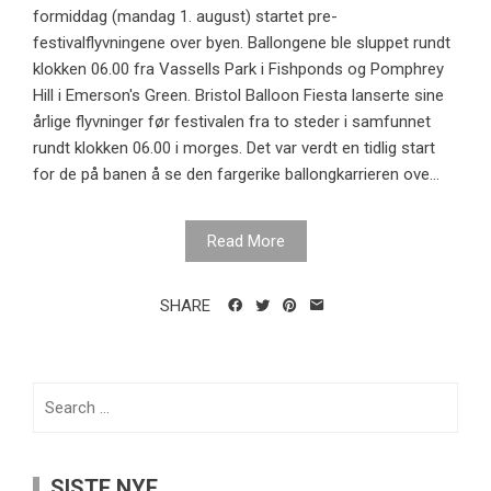
formiddag (mandag 1. august) startet pre-
festivalflyvningene over byen. Ballongene ble sluppet rundt
klokken 06.00 fra Vassells Park i Fishponds og Pomphrey
Hill i Emerson's Green. Bristol Balloon Fiesta lanserte sine
årlige flyvninger før festivalen fra to steder i samfunnet
rundt klokken 06.00 i morges. Det var verdt en tidlig start
for de på banen å se den fargerike ballongkarrieren ove...
Read More
SHARE
Search
for:
SISTE NYE