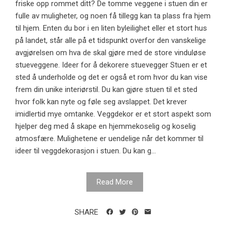
friske opp rommet ditt? De tomme veggene i stuen din er
fulle av muligheter, og noen få tillegg kan ta plass fra hjem
til hjem. Enten du bor i en liten byleilighet eller et stort hus
på landet, står alle på et tidspunkt overfor den vanskelige
avgjørelsen om hva de skal gjøre med de store vinduløse
stueveggene. Ideer for å dekorere stuevegger Stuen er et
sted å underholde og det er også et rom hvor du kan vise
frem din unike interiørstil. Du kan gjøre stuen til et sted
hvor folk kan nyte og føle seg avslappet. Det krever
imidlertid mye omtanke. Veggdekor er et stort aspekt som
hjelper deg med å skape en hjemmekoselig og koselig
atmosfære. Mulighetene er uendelige når det kommer til
ideer til veggdekorasjon i stuen. Du kan g...
Read More
SHARE