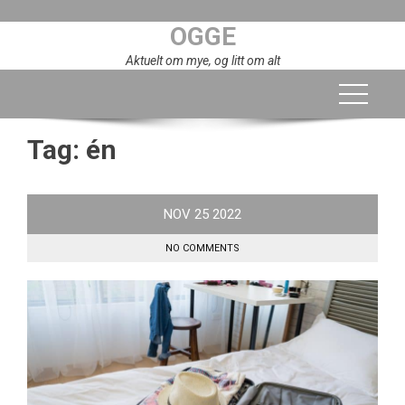
Skip
OGGE
to
content
Aktuelt om mye, og litt om alt
Tag:
én
NOV
25
2022
NO COMMENTS