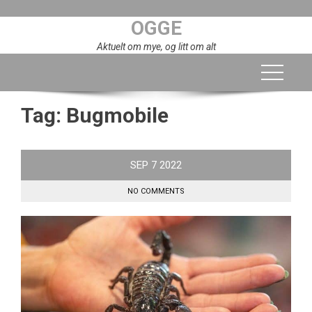
Skip
OGGE
to
content
Aktuelt om mye, og litt om alt
Tag:
Bugmobile
SEP
7
2022
NO COMMENTS