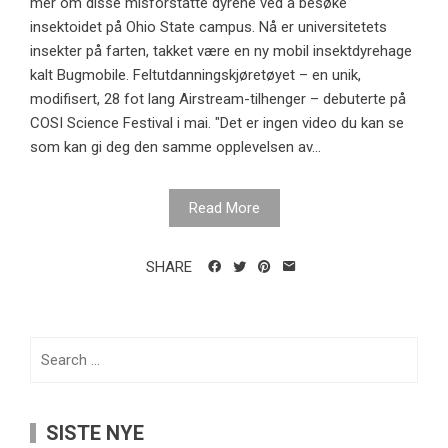
mer om disse misforståtte dyrene ved å besøke
insektoidet på Ohio State campus. Nå er universitetets
insekter på farten, takket være en ny mobil insektdyrehage
kalt Bugmobile. Feltutdanningskjøretøyet – en unik,
modifisert, 28 fot lang Airstream-tilhenger – debuterte på
COSI Science Festival i mai. "Det er ingen video du kan se
som kan gi deg den samme opplevelsen av...
Read More
SHARE
Search
for:
SISTE NYE