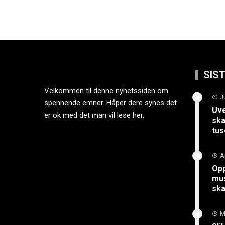
SIS
Velkommen til denne nyhetssiden om
J
spennende emner. Håper dere synes det
Uve
er ok med det man vil lese her.
ska
tus
A
Opp
mus
sk
M