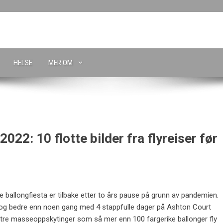
HELSE
MER OM
2022: 10 flotte bilder fra flyreiser før
e ballongfiesta er tilbake etter to års pause på grunn av pandemien.
e og bedre enn noen gang med 4 stappfulle dager på Ashton Court
e tre masseoppskytinger som så mer enn 100 fargerike ballonger fly