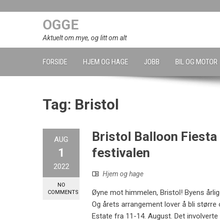
Skip
to
OGGE
content
Aktuelt om mye, og litt om alt
FORSIDE
HJEM OG HAGE
JOBB
BIL OG MOTOR
Tag:
Bristol
Bristol Balloon Fiesta 
AUG
festivalen
1
2022
Hjem og hage
NO
Øyne mot himmelen, Bristol! Byens årlig
COMMENTS
Og årets arrangement lover å bli størr
Estate fra 11-14. August. Det involvert