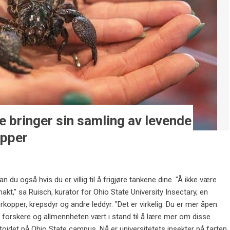
e bringer sin samling av levende
upper
an du også hvis du er villig til å frigjøre tankene dine. "Å ikke være
kt," sa Ruisch, kurator for Ohio State University Insectary, en
erkopper, krepsdyr og andre leddyr. "Det er virkelig. Du er mer åpen
er, forskere og allmennheten vært i stand til å lære mer om disse
oidet på Ohio State campus. Nå er universitetets insekter på farten,