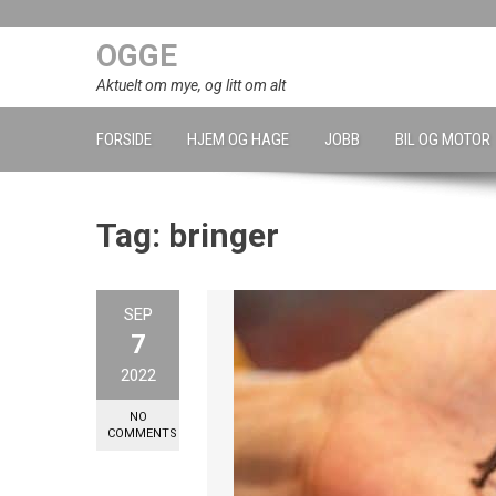
Skip
to
OGGE
content
Aktuelt om mye, og litt om alt
FORSIDE
HJEM OG HAGE
JOBB
BIL OG MOTOR
Tag:
bringer
SEP
7
2022
NO
COMMENTS