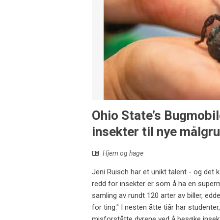
Ohio State’s Bugmobil
insekter til nye målgr
Hjem og hage
Jeni Ruisch har et unikt talent - og det k
redd for insekter er som å ha en superma
samling av rundt 120 arter av biller, edd
for ting." I nesten åtte tiår har student
misforståtte dyrene ved å besøke insekt