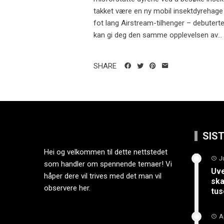
takket være en ny mobil insektdyrehage 
fot lang Airstream-tilhenger – debutert
kan gi deg den samme opplevelsen av...
SHARE
SIS
Hei og velkommen til dette nettstedet
J
som handler om spennende temaer! Vi
Uve
håper dere vil trives med det man vil
ska
observere her.
tus
A