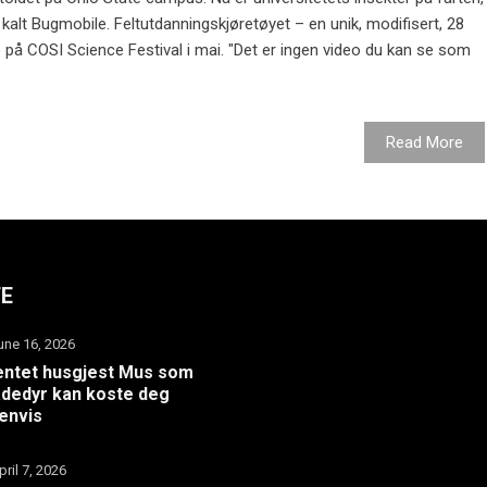
kalt Bugmobile. Feltutdanningskjøretøyet – en unik, modifisert, 28
e på COSI Science Festival i mai. "Det er ingen video du kan se som
Read More
TE
une 16, 2026
ntet husgjest Mus som
dedyr kan koste deg
envis
pril 7, 2026