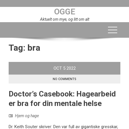
Skip
OGGE
to
content
Aktuelt om mye, og litt om alt
Tag:
bra
OCT
5
2022
NO COMMENTS
Doctor’s Casebook: Hagearbeid
er bra for din mentale helse
Hjem og hage
Dr. Keith Souter skriver: Den var full av gigantiske gresskar,