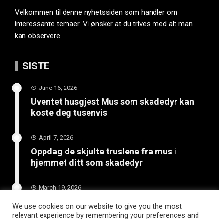
Velkommen til denne nyhetssiden som handler om
interessante temaer. Vi ønsker at du trives med alt man
kan observere .
SISTE
June 16, 2026
Uventet husgjest Mus som skadedyr kan
koste deg tusenvis
April 7, 2026
Oppdag de skjulte truslene fra mus i
hjemmet ditt som skadedyr
March 19, 2026
Slik vedlikeholder du tilhengeren for
We use cookies on our website to give you the most
langvarig bruk
relevant experience by remembering your preferences and