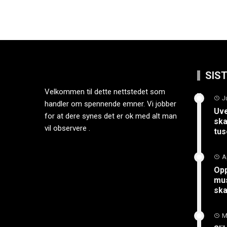
SIS
Velkommen til dette nettstedet som
J
handler om spennende emner. Vi jobber
Uve
for at dere synes det er ok med alt man
ska
vil observere .
tus
A
Opp
mus
sk
M