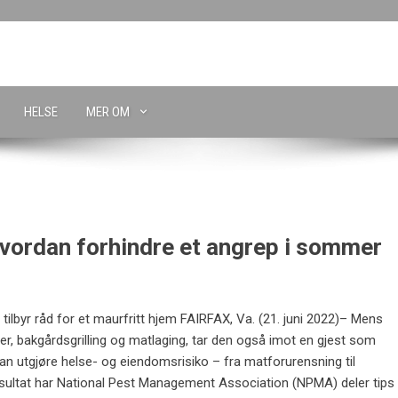
HELSE
MER OM
vordan forhindre et angrep i sommer
lbyr råd for et maurfritt hjem FAIRFAX, Va. (21. juni 2022)– Mens
, bakgårdsgrilling og matlaging, tar den også imot en gjest som
n utgjøre helse- og eiendomsrisiko – fra matforurensning til
sultat har National Pest Management Association (NPMA) deler tips