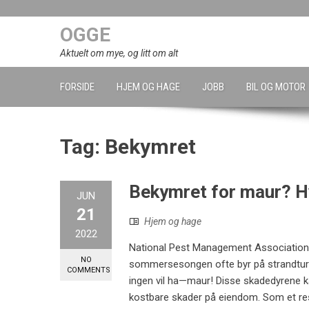
Skip
to
OGGE
content
Aktuelt om mye, og litt om alt
FORSIDE
HJEM OG HAGE
JOBB
BIL OG MOTOR
Tag:
Bekymret
Bekymret for maur? H
JUN
21
Hjem og hage
2022
National Pest Management Association ti
NO
sommersesongen ofte byr på strandturer
COMMENTS
ingen vil ha—maur! Disse skadedyrene ka
kostbare skader på eiendom. Som et re