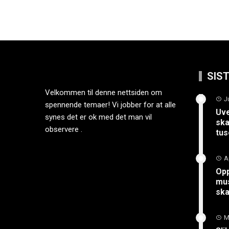
SIS
Velkommen til denne nettsiden om
J
spennende temaer! Vi jobber for at alle
Uve
synes det er ok med det man vil
ska
observere .
tus
A
Opp
mus
sk
M