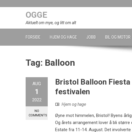
Skip
to
OGGE
content
Aktuelt om mye, og litt om alt
FORSIDE
HJEM OG HAGE
JOBB
BIL OG MOTOR
Tag:
Balloon
Bristol Balloon Fiesta 
AUG
festivalen
1
2022
Hjem og hage
NO
Øyne mot himmelen, Bristol! Byens årlig
COMMENTS
Og årets arrangement lover å bli størr
Estate fra 11-14. August. Det involvert