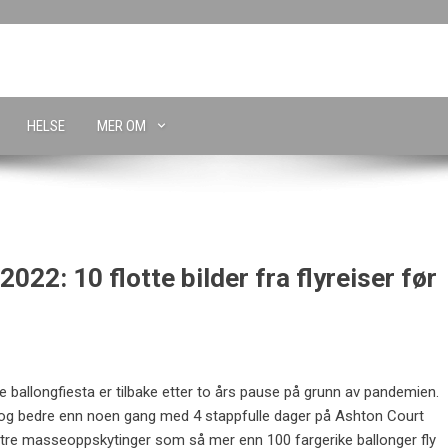
HELSE
MER OM
2022: 10 flotte bilder fra flyreiser før
e ballongfiesta er tilbake etter to års pause på grunn av pandemien.
e og bedre enn noen gang med 4 stappfulle dager på Ashton Court
e tre masseoppskytinger som så mer enn 100 fargerike ballonger fly