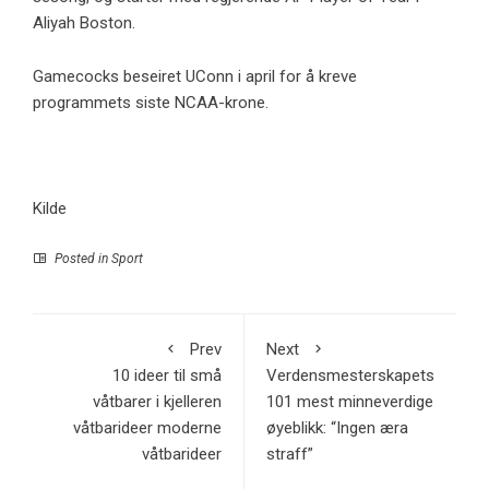
Aliyah Boston.
Gamecocks beseiret UConn i april for å kreve
programmets siste NCAA-krone.
Kilde
Posted in
Sport
Prev
Next
10 ideer til små
Verdensmesterskapets
våtbarer i kjelleren
101 mest minneverdige
våtbarideer moderne
øyeblikk: “Ingen æra
våtbarideer
straff”