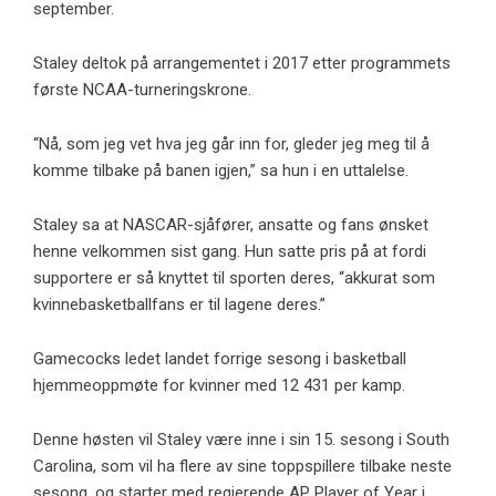
september.
Staley deltok på arrangementet i 2017 etter programmets
første NCAA-turneringskrone.
“Nå, som jeg vet hva jeg går inn for, gleder jeg meg til å
komme tilbake på banen igjen,” sa hun i en uttalelse.
Staley sa at NASCAR-sjåfører, ansatte og fans ønsket
henne velkommen sist gang. Hun satte pris på at fordi
supportere er så knyttet til sporten deres, “akkurat som
kvinnebasketballfans er til lagene deres.”
Gamecocks ledet landet forrige sesong i basketball
hjemmeoppmøte for kvinner med 12 431 per kamp.
Denne høsten vil Staley være inne i sin 15. sesong i South
Carolina, som vil ha flere av sine toppspillere tilbake neste
sesong, og starter med regjerende AP Player of Year i