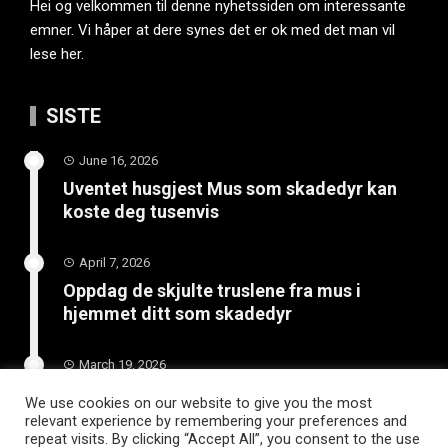
Hei og velkommen til denne nyhetssiden om interessante
emner. Vi håper at dere synes det er ok med det man vil
lese her.
SISTE
June 16, 2026
Uventet husgjest Mus som skadedyr kan
koste deg tusenvis
April 7, 2026
Oppdag de skjulte truslene fra mus i
hjemmet ditt som skadedyr
March 19, 2026
Slik vedlikeholder du tilhengeren for
We use cookies on our website to give you the most
langvarig bruk
relevant experience by remembering your preferences and
repeat visits. By clicking “Accept All”, you consent to the use