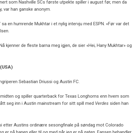
nert som Nashville SCs første utpekte spiller i august før, men da
y, var han ganske anonym.
,” sa en humrende Mukhtar i et nylig intervju med ESPN. «Før var det
lsen.
å kjenner de fleste barna meg igjen, de sier «Hei, Hany Mukhtar» og
 (USA)
ngriperen Sebastian Driussi og Austin FC.
r midten og spiller quarterback for Texas Longhorns enn hvem som
ått seg inn i Austin mainstream for sitt spill med
Verdes
siden han
riussi etter Austins ordinære sesongfinale på søndag mot Colorado
jeg er på banen eller til og med når jeg er på gaten. Fansen behandler