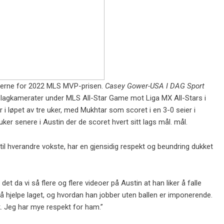
øperne for 2022 MLS MVP-prisen.
Casey Gower-USA I DAG Sport
agkamerater under MLS All-Star Game mot Liga MX All-Stars i
 i løpet av tre uker, med Mukhtar som scoret i en 3-0 seier i
uker senere i Austin der de scoret hvert sitt lags mål. mål.
il hverandre vokste, har en gjensidig respekt og beundring dukket
det da vi så flere og flere videoer på Austin at han liker å falle
 hjelpe laget, og hvordan han jobber uten ballen er imponerende.
sk. Jeg har mye respekt for ham.”