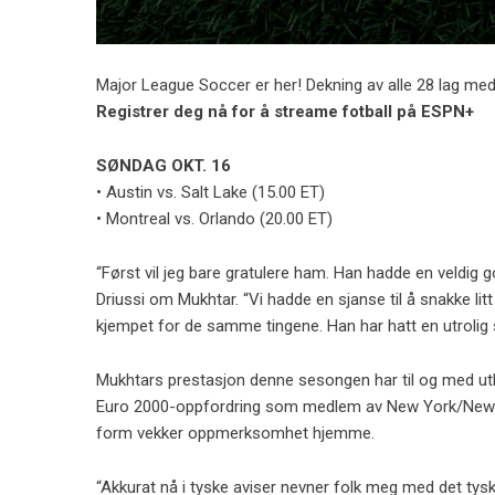
Major League Soccer er her! Dekning av alle 28 lag med l
Registrer deg nå for å streame fotball på ESPN+
SØNDAG OKT. 16
• Austin vs. Salt Lake (15.00 ET)
• Montreal vs. Orlando (20.00 ET)
“Først vil jeg bare gratulere ham. Han hadde en veldig g
Driussi om Mukhtar. “Vi hadde en sjanse til å snakke litt 
kjempet for de samme tingene. Han har hatt en utrolig
Mukhtars prestasjon denne sesongen har til og med utl
Euro 2000-oppfordring som medlem av New York/New 
form vekker oppmerksomhet hjemme.
“Akkurat nå i tyske aviser nevner folk meg med det tysk