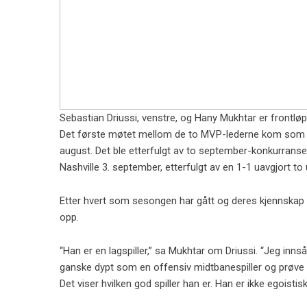
Sebastian Driussi, venstre, og Hany Mukhtar er frontl
Det første møtet mellom de to MVP-lederne kom som l
august. Det ble etterfulgt av to september-konkurranser
Nashville 3. september, etterfulgt av en 1-1 uavgjort to 
Etter hvert som sesongen har gått og deres kjennskap t
opp.
“Han er en lagspiller,” sa Mukhtar om Driussi. “Jeg innså 
ganske dypt som en offensiv midtbanespiller og prøve å
Det viser hvilken god spiller han er. Han er ikke egoisti