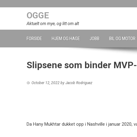
Skip
to
OGGE
content
Aktuelt om mye, og litt om alt
FORSIDE
HJEM OG HAGE
JOBB
BIL OG MOTOR
Slipsene som binder MVP-
October 12, 2022
by
Jacob Rodriguez
Da Hany Mukhtar dukket opp i Nashville i januar 2020, v