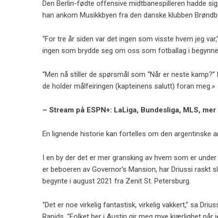
Den Berlin-fødte offensive midtbanespilleren hadde sig
han ankom Musikkbyen fra den danske klubben Brøndb
“For tre år siden var det ingen som visste hvem jeg var
ingen som brydde seg om oss som fotballag i begynne
“Men nå stiller de spørsmål som “Når er neste kamp?” N
de holder målfeiringen (kapteinens salutt) foran meg.»
– Stream på ESPN+: LaLiga, Bundesliga, MLS, mer
En lignende historie kan fortelles om den argentinske a
I en by der det er mer gransking av hvem som er unde
er beboeren av Governor’s Mansion, har Driussi raskt sl
begynte i august 2021 fra Zenit St. Petersburg.
“Det er noe virkelig fantastisk, virkelig vakkert,” sa D
Rapids. “Folket her i Austin gir meg mye kjærlighet når 