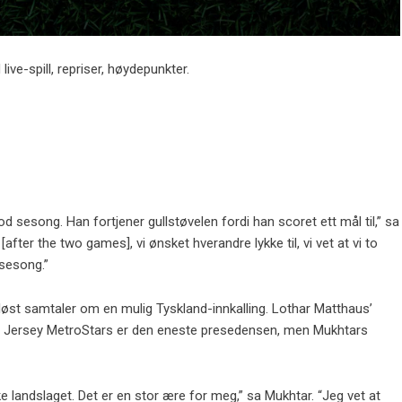
ive-spill, repriser, høydepunkter.
od sesong. Han fortjener gullstøvelen fordi han scoret ett mål til,” sa
[after the two games], vi ønsket hverandre lykke til, vi vet at vi to
 sesong.”
øst samtaler om en mulig Tyskland-innkalling. Lothar Matthaus’
Jersey MetroStars er den eneste presedensen, men Mukhtars
e landslaget. Det er en stor ære for meg,” sa Mukhtar. “Jeg vet at