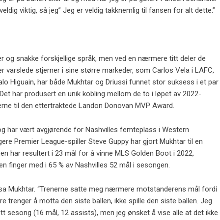
dig viktig, så jeg” Jeg er veldig takknemlig til fansen for alt dette.”
er og snakke forskjellige språk, men ved en nærmere titt deler de
r varslede stjerner i sine større markeder, som Carlos Vela i LAFC,
alo Higuain, har både Mukhtar og Driussi funnet stor suksess i et par
Det har produsert en unik kobling mellom de to i løpet av 2022-
erne til den ettertraktede Landon Donovan MVP Award.
og har vært avgjørende for Nashvilles femteplass i Western
gere Premier League-spiller Steve Guppy har gjort Mukhtar til en
en har resultert i 23 mål for å vinne MLS Golden Boot i 2022,
 finger med i 65 % av Nashvilles 52 mål i sesongen.
” sa Mukhtar. “Trenerne satte meg nærmere motstanderens mål fordi
e trenger å motta den siste ballen, ikke spille den siste ballen. Jeg
lott sesong (16 mål, 12 assists), men jeg ønsket å vise alle at det ikke