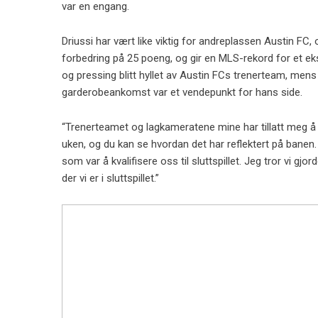
var en engang.
Driussi har vært like viktig for andreplassen Austin FC,
forbedring på 25 poeng, og gir en MLS-rekord for et ek
og pressing blitt hyllet av Austin FCs trenerteam, men
garderobeankomst var et vendepunkt for hans side.
“Trenerteamet og lagkameratene mine har tillatt meg å h
uken, og du kan se hvordan det har reflektert på banen. 
som var å kvalifisere oss til sluttspillet. Jeg tror vi g
der vi er i sluttspillet.”