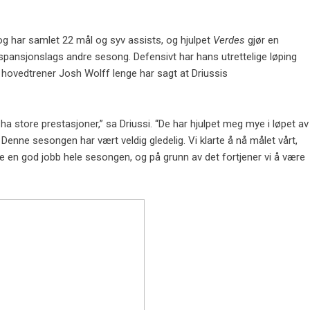
 og har samlet 22 mål og syv assists, og hjulpet
Verdes
gjør en
spansjonslags andre sesong. Defensivt har hans utrettelige løping
s hovedtrener Josh Wolff lenge har sagt at Driussis
a store prestasjoner,” sa Driussi. “De har hjulpet meg mye i løpet av
Denne sesongen har vært veldig gledelig. Vi klarte å nå målet vårt,
jorde en god jobb hele sesongen, og på grunn av det fortjener vi å være