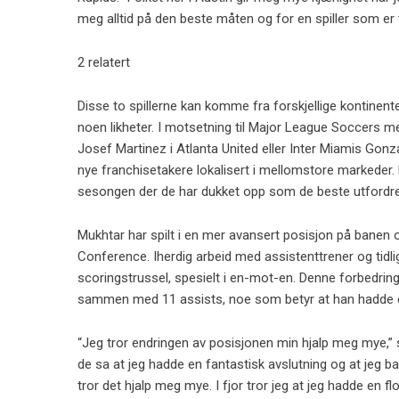
meg alltid på den beste måten og for en spiller som er vel
2 relatert
Disse to spillerne kan komme fra forskjellige kontinent
noen likheter. I motsetning til Major League Soccers me
Josef Martinez i Atlanta United eller Inter Miamis Gonz
nye franchisetakere lokalisert i mellomstore markeder. 
sesongen der de har dukket opp som de beste utfordr
Mukhtar har spilt i en mer avansert posisjon på banen 
Conference. Iherdig arbeid med assistenttrener og tidli
scoringstrussel, spesielt i en-mot-en. Denne forbedring
sammen med 11 assists, noe som betyr at han hadde en
“Jeg tror endringen av posisjonen min hjalp meg mye,
de sa at jeg hadde en fantastisk avslutning og at jeg bar
tror det hjalp meg mye. I fjor tror jeg at jeg hadde en f