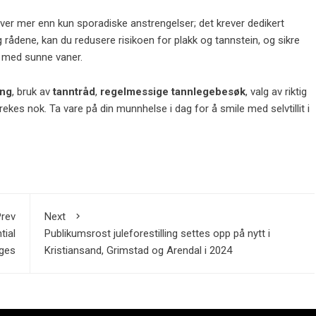
ver mer enn kun sporadiske anstrengelser; det krever dedikert
ådene, kan du redusere risikoen for plakk og tannstein, og sikre
r med sunne vaner.
ing
, bruk av
tanntråd
,
regelmessige tannlegebesøk
, valg av riktig
rekes nok. Ta vare på din munnhelse i dag for å smile med selvtillit i
rev
Next
tial
Publikumsrost juleforestilling settes opp på nytt i
ages
Kristiansand, Grimstad og Arendal i 2024