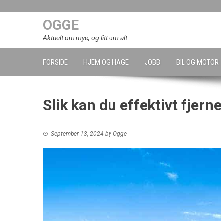
Skip
to
OGGE
content
Aktuelt om mye, og litt om alt
FORSIDE
HJEM OG HAGE
JOBB
BIL OG MOTOR
Slik kan du effektivt fjern
September 13, 2024
by
Ogge