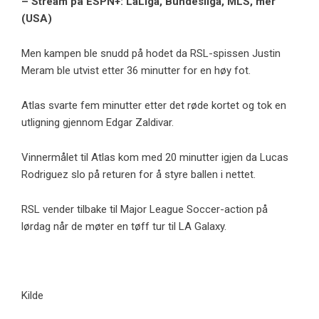
– Stream på ESPN+: LaLiga, Bundesliga, MLS, mer
(USA)
Men kampen ble snudd på hodet da RSL-spissen Justin
Meram ble utvist etter 36 minutter for en høy fot.
Atlas svarte fem minutter etter det røde kortet og tok en
utligning gjennom Edgar Zaldivar.
Vinnermålet til Atlas kom med 20 minutter igjen da Lucas
Rodriguez slo på returen for å styre ballen i nettet.
RSL vender tilbake til Major League Soccer-action på
lørdag når de møter en tøff tur til LA Galaxy.
Kilde