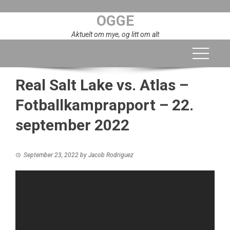
Skip
OGGE
to
content
Aktuelt om mye, og litt om alt
Real Salt Lake vs. Atlas –
Fotballkamprapport – 22.
september 2022
September 23, 2022
by
Jacob Rodriguez