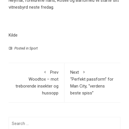
Neymar, foreldrene hans, Rosell og Bartomeu vil starte sitt
vitnesbyrd neste fredag.
Kilde
Posted in
Sport
Prev
Next
Woodtox – mot
“Perfekt passform” for
treborende insekter og
Man City, “verdens
hussopp
beste spiss”
Search
for: