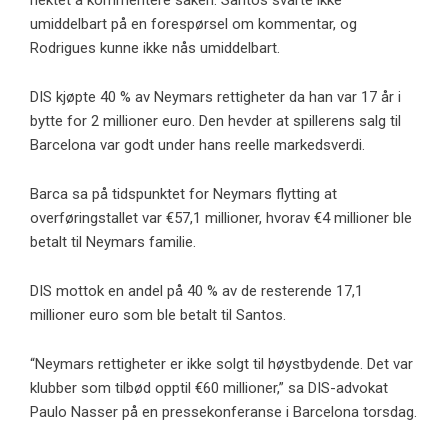
nektet å kommentere saken. Santos svarte ikke
umiddelbart på en forespørsel om kommentar, og
Rodrigues kunne ikke nås umiddelbart.
DIS kjøpte 40 % av Neymars rettigheter da han var 17 år i
bytte for 2 millioner euro. Den hevder at spillerens salg til
Barcelona var godt under hans reelle markedsverdi.
Barca sa på tidspunktet for Neymars flytting at
overføringstallet var €57,1 millioner, hvorav €4 millioner ble
betalt til Neymars familie.
DIS mottok en andel på 40 % av de resterende 17,1
millioner euro som ble betalt til Santos.
“Neymars rettigheter er ikke solgt til høystbydende. Det var
klubber som tilbød opptil €60 millioner,” sa DIS-advokat
Paulo Nasser på en pressekonferanse i Barcelona torsdag.