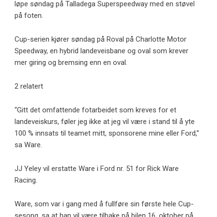
løpe søndag på Talladega Superspeedway med en støvel
på foten.
Cup-serien kjører søndag på Roval på Charlotte Motor
Speedway, en hybrid landeveisbane og oval som krever
mer giring og bremsing enn en oval.
2 relatert
“Gitt det omfattende fotarbeidet som kreves for et
landeveiskurs, føler jeg ikke at jeg vil være i stand til å yte
100 % innsats til teamet mitt, sponsorene mine eller Ford,”
sa Ware.
JJ Yeley vil erstatte Ware i Ford nr. 51 for Rick Ware
Racing.
Ware, som var i gang med å fullføre sin første hele Cup-
sesong, sa at han vil være tilbake på bilen 16. oktober på