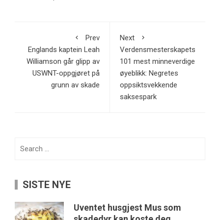
Prev
Next
Englands kaptein Leah
Verdensmesterskapets
Williamson går glipp av
101 mest minneverdige
USWNT-oppgjøret på
øyeblikk: Negretes
grunn av skade
oppsiktsvekkende
saksespark
Search
for:
SISTE NYE
Uventet husgjest Mus som
skadedyr kan koste deg