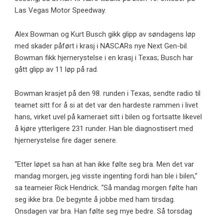
Las Vegas Motor Speedway.
Alex Bowman og Kurt Busch gikk glipp av søndagens løp
med skader påført i krasj i NASCARs nye Next Gen-bil.
Bowman fikk hjernerystelse i en krasj i Texas; Busch har
gått glipp av 11 løp på rad.
Bowman krasjet på den 98. runden i Texas, sendte radio til
teamet sitt for å si at det var den hardeste rammen i livet
hans, virket uvel på kameraet sitt i bilen og fortsatte likevel
å kjøre ytterligere 231 runder. Han ble diagnostisert med
hjernerystelse fire dager senere.
“Etter løpet sa han at han ikke følte seg bra. Men det var
mandag morgen, jeg visste ingenting fordi han ble i bilen,”
sa teameier Rick Hendrick. “Så mandag morgen følte han
seg ikke bra. De begynte å jobbe med ham tirsdag.
Onsdagen var bra. Han følte seg mye bedre. Så torsdag