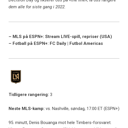
Decision Day og fikserer oss på «the line», la oss rangere
dem alle for siste gang i 2022.
– MLS på ESPN+: Stream LIVE-spill, repriser (USA)
– Fotball på ESPN+: FC Daily | Futbol Americas
Tidligere rangering:
3
Neste MLS-kamp:
vs.
Nashville, søndag, 17.00 ET (ESPN+)
95. minutt, Denis Bouanga mot hele Timbers-forsvaret.