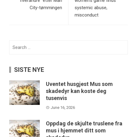
hverandre” etter Man
women’s game finds
City-tømmingen
systemic abuse,
misconduct
Search
for:
SISTE NYE
Uventet husgjest Mus som
skadedyr kan koste deg
tusenvis
June 16, 2026
Oppdag de skjulte truslene fra
mus i hjemmet ditt som