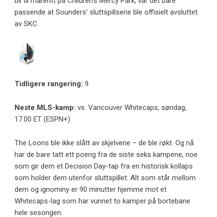
bli til mareritt på Children’s Mercy Park, var det bare
passende at Sounders’ sluttspillserie ble offisielt avsluttet
av SKC.
Tidligere rangering:
9
Neste MLS-kamp:
vs. Vancouver Whitecaps, søndag,
17.00 ET (ESPN+)
The Loons ble ikke slått av skjelvene – de ble røkt. Og nå
har de bare tatt ett poeng fra de siste seks kampene, noe
som gir dem et Decision Day-tap fra en historisk kollaps
som holder dem utenfor sluttspillet. Alt som står mellom
dem og ignominy er 90 minutter hjemme mot et
Whitecaps-lag som har vunnet to kamper på bortebane
hele sesongen.