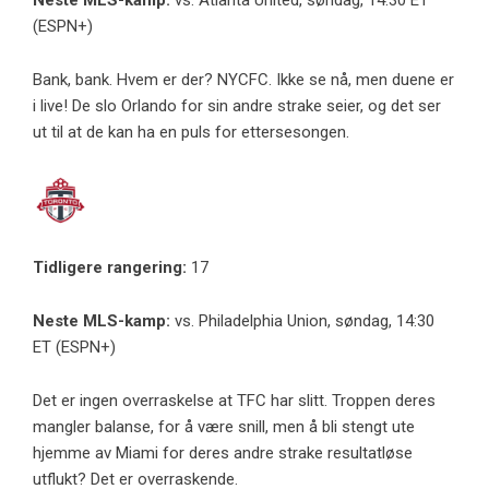
Neste MLS-kamp:
vs. Atlanta United, søndag, 14:30 ET
(ESPN+)
Bank, bank. Hvem er der? NYCFC. Ikke se nå, men duene er
i live! De slo Orlando for sin andre strake seier, og det ser
ut til at de kan ha en puls for ettersesongen.
Tidligere rangering:
17
Neste MLS-kamp:
vs. Philadelphia Union, søndag, 14:30
ET (ESPN+)
Det er ingen overraskelse at TFC har slitt. Troppen deres
mangler balanse, for å være snill, men å bli stengt ute
hjemme av Miami for deres andre strake resultatløse
utflukt? Det er overraskende.