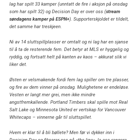
lag har spilt 33 kamper (unntatt de fire i aksjon på onsdag
som har spilt 32) og Decision Day er over oss (
stream
søndagens kamper på ESPN+
). Supporterskjoldet er tildelt,
det samme har treskjeen.
Ni av 14 sluttspillplasser er omtalt og ni lag har en sjanse
til å ta de resterende fem. Det betyr at MLS er hyggelig og
ryddig, og fortsatt helt på kanten av kaos – akkurat slik vi
liker det.
Østen er velsmakende fordi fem lag spiller om tre plasser,
og fire av dem vinner på onsdag. Mulighetene er endeløse.
Vesten er langt mer grei, men ikke mindre
angstfremkallende. Portland Timbers skal spille mot Real
Salt Lake og Minnesota United er vertskap for Vancouver
Whitecaps – vinnerne går til sluttspillet.
Hvem er klar til å bli bøllete? Men før vi dykker inn i