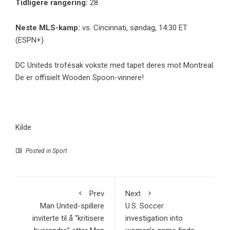
Tidligere rangering:
28
Neste MLS-kamp:
vs. Cincinnati, søndag, 14:30 ET
(ESPN+)
DC Uniteds trofésak vokste med tapet deres mot Montreal.
De er offisielt Wooden Spoon-vinnere!
Kilde
Posted in
Sport
Prev
Next
Man United-spillere
U.S. Soccer
inviterte til å “kritisere
investigation into