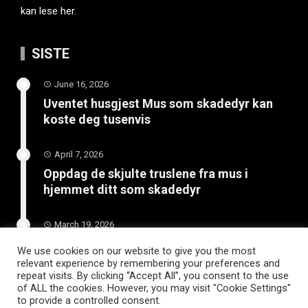
kan lese her.
SISTE
June 16, 2026
Uventet husgjest Mus som skadedyr kan
koste deg tusenvis
April 7, 2026
Oppdag de skjulte truslene fra mus i
hjemmet ditt som skadedyr
March 19, 2026
Slik vedlikeholder du tilhengeren for
We use cookies on our website to give you the most
langvarig bruk
relevant experience by remembering your preferences and
repeat visits. By clicking “Accept All”, you consent to the use
of ALL the cookies. However, you may visit "Cookie Settings"
to provide a controlled consent.