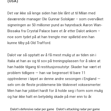
(USA)
Det var ikke så lenge siden han ble lånt ut til Milan med
daværende manager Ole Gunnar Solskjær – som overvåket
signeringen av 50 millioner pund av høyreback Aaron Wan-
Bissaka fra Crystal Palace bare et år etter Dalot ankom –
noe som tydet på at han trengte mer spilletid enn han
kunne tilby på Old Trafford.
Dalot var så opptatt av å få mest mulig ut av tiden sin i
Italia at han av og til sov på treningsplassen for å sikre at
han hadde tilgang til restitusjonsutstyr. Skader har vært et
problem tidligere — han var begrenset til bare 11
opptredener i løpet av denne andre sesongen i England —
selv om de fleste problemene ble tilskrevet voksesmerter.
Men han har jobbet hardt for å holde seg i form som mulig
og har ikke hatt en betydelig skade på mer enn to år.