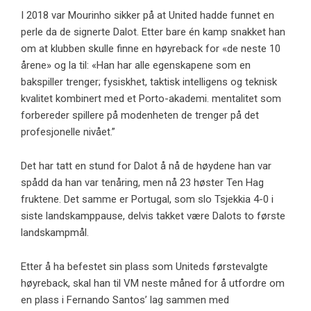
I 2018 var Mourinho sikker på at United hadde funnet en
perle da de signerte Dalot. Etter bare én kamp snakket han
om at klubben skulle finne en høyreback for «de neste 10
årene» og la til: «Han har alle egenskapene som en
bakspiller trenger; fysiskhet, taktisk intelligens og teknisk
kvalitet kombinert med et Porto-akademi. mentalitet som
forbereder spillere på modenheten de trenger på det
profesjonelle nivået.”
Det har tatt en stund for Dalot å nå de høydene han var
spådd da han var tenåring, men nå 23 høster Ten Hag
fruktene. Det samme er Portugal, som slo Tsjekkia 4-0 i
siste landskamppause, delvis takket være Dalots to første
landskampmål.
Etter å ha befestet sin plass som Uniteds førstevalgte
høyreback, skal han til VM neste måned for å utfordre om
en plass i Fernando Santos’ lag sammen med