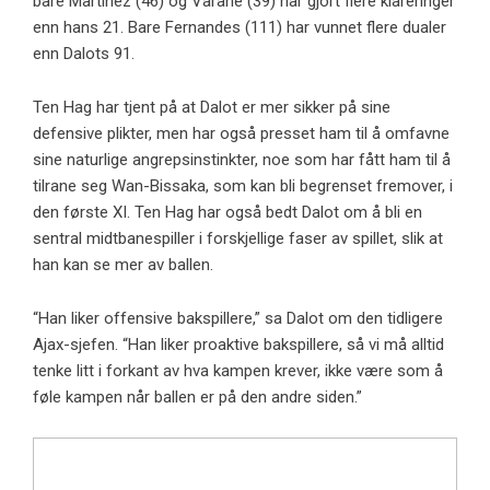
bare Martinez (46) og Varane (39) har gjort flere klareringer
enn hans 21. Bare Fernandes (111) har vunnet flere dualer
enn Dalots 91.
Ten Hag har tjent på at Dalot er mer sikker på sine
defensive plikter, men har også presset ham til å omfavne
sine naturlige angrepsinstinkter, noe som har fått ham til å
tilrane seg Wan-Bissaka, som kan bli begrenset fremover, i
den første XI. Ten Hag har også bedt Dalot om å bli en
sentral midtbanespiller i forskjellige faser av spillet, slik at
han kan se mer av ballen.
“Han liker offensive bakspillere,” sa Dalot om den tidligere
Ajax-sjefen. “Han liker proaktive bakspillere, så vi må alltid
tenke litt i forkant av hva kampen krever, ikke være som å
føle kampen når ballen er på den andre siden.”