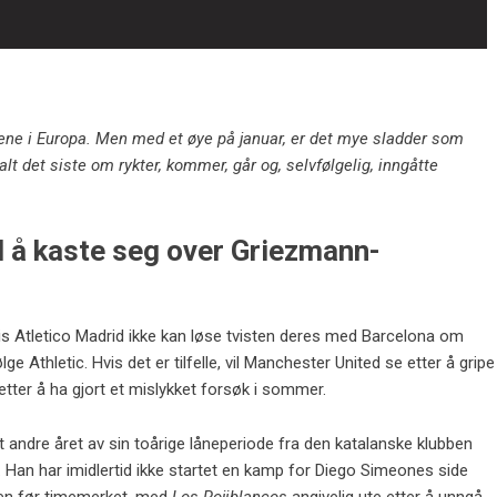
ene i Europa. Men med et øye på januar, er det mye sladder som
alt det siste om rykter, kommer, går og, selvfølgelig, inngåtte
l å kaste seg over Griezmann-
hvis Atletico Madrid ikke kan løse tvisten deres med Barcelona om
e Athletic. Hvis det er tilfelle, vil Manchester United se etter å gripe
tter å ha gjort et mislykket forsøk i sommer.
et andre året av sin toårige låneperiode fra den katalanske klubben
r. Han har imidlertid ikke startet en kamp for Diego Simeones side