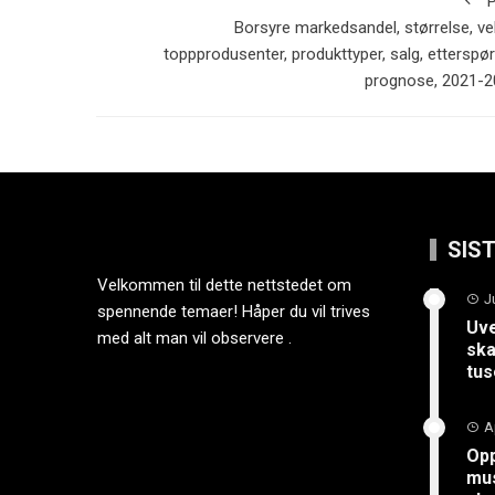
P
Borsyre markedsandel, størrelse, ve
toppprodusenter, produkttyper, salg, etterspør
prognose, 2021-2
SIS
Velkommen til dette nettstedet om
J
spennende temaer! Håper du vil trives
Uve
med alt man vil observere .
ska
tus
A
Opp
mus