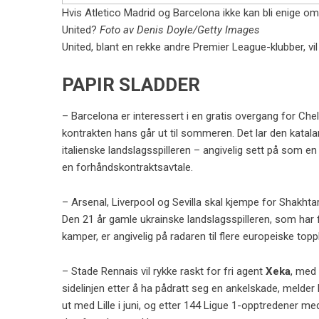
Hvis Atletico Madrid og Barcelona ikke kan bli enige o
United?
Foto av Denis Doyle/Getty Images
United, blant en rekke andre Premier League-klubber, vi
PAPIR SLADDER
– Barcelona er interessert i en gratis overgang for Ch
kontrakten hans går ut til sommeren. Det lar den katala
italienske landslagsspilleren – angivelig sett på som en 
en forhåndskontraktsavtale.
– Arsenal, Liverpool og Sevilla skal kjempe for Shakht
Den 21 år gamle ukrainske landslagsspilleren, som har
kamper, er angivelig på radaren til flere europeiske topp
– Stade Rennais vil rykke raskt for fri agent
Xeka
, med
sidelinjen etter å ha pådratt seg en ankelskade, melder
ut med Lille i juni, og etter 144 Ligue 1-opptredener m