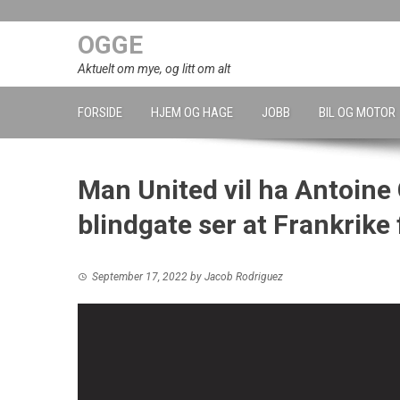
Skip
to
OGGE
content
Aktuelt om mye, og litt om alt
FORSIDE
HJEM OG HAGE
JOBB
BIL OG MOTOR
Man United vil ha Antoine
blindgate ser at Frankrike
September 17, 2022
by
Jacob Rodriguez