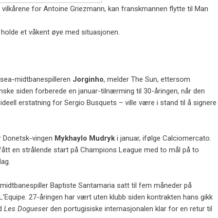
m vilkårene for Antoine Griezmann, kan franskmannen flytte til Man
l holde et våkent øye med situasjonen.
elsea-midtbanespilleren
Jorginho
, melder The Sun, ettersom
nske siden forberede en januar-tilnærming til 30-åringen, når den
ideell erstatning for Sergio Busquets – ville være i stand til å signere
ar Donetsk-vingen
Mykhaylo Mudryk
i januar, ifølge Calciomercato.
 fått en strålende start på Champions League med to mål på to
lag.
 midtbanespiller Baptiste Santamaria satt til fem måneder på
 L’Equipe. 27-åringen har vært uten klubb siden kontrakten hans gikk
ed
Les Dogues
er den portugisiske internasjonalen klar for en retur til