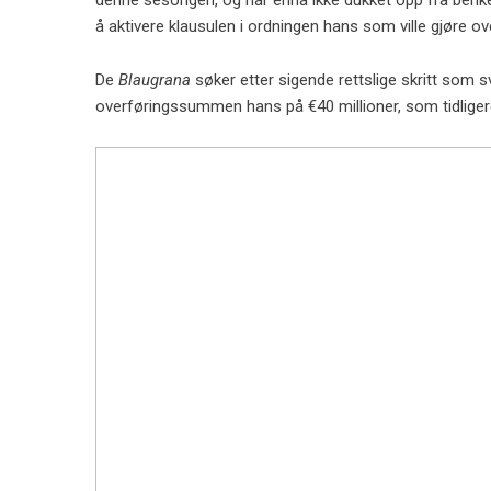
denne sesongen, og har ennå ikke dukket opp fra ben
å aktivere klausulen i ordningen hans som ville gjøre o
De
Blaugrana
søker etter sigende rettslige skritt som sv
overføringssummen hans på €40 millioner, som tidliger