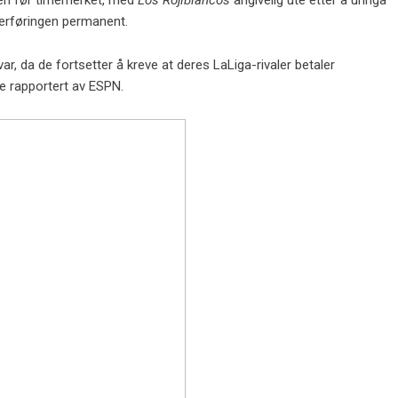
ken før timemerket, med
Los Rojiblancos
angivelig ute etter å unngå
verføringen permanent.
ar, da de fortsetter å kreve at deres LaLiga-rivaler betaler
e rapportert av ESPN.