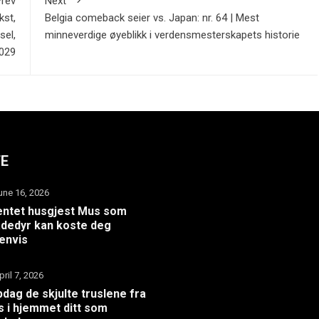
rev
Next
kst,
Belgia comeback seier vs. Japan: nr. 64 | Mest
sel,
minneverdige øyeblikk i verdensmesterskapets historie
029
TE
une 16, 2026
ntet husgjest Mus som
dedyr kan koste deg
envis
pril 7, 2026
dag de skjulte truslene fra
 i hjemmet ditt som