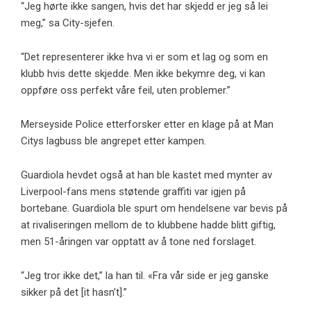
“Jeg hørte ikke sangen, hvis det har skjedd er jeg så lei
meg,” sa City-sjefen.
“Det representerer ikke hva vi er som et lag og som en
klubb hvis dette skjedde. Men ikke bekymre deg, vi kan
oppføre oss perfekt våre feil, uten problemer.”
Merseyside Police etterforsker etter en klage på at Man
Citys lagbuss ble angrepet etter kampen.
Guardiola hevdet også at han ble kastet med mynter av
Liverpool-fans mens støtende graffiti var igjen på
bortebane. Guardiola ble spurt om hendelsene var bevis på
at rivaliseringen mellom de to klubbene hadde blitt giftig,
men 51-åringen var opptatt av å tone ned forslaget.
“Jeg tror ikke det,” la han til. «Fra vår side er jeg ganske
sikker på det [it hasn’t].”