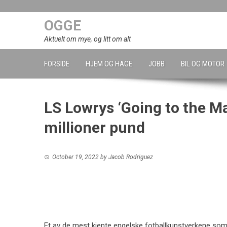
Skip
to
OGGE
content
Aktuelt om mye, og litt om alt
FORSIDE
HJEM OG HAGE
JOBB
BIL OG MOTOR
LS Lowrys ‘Going to the Ma
millioner pund
October 19, 2022
by
Jacob Rodriguez
Et av de mest kjente engelske fotballkunstverkene som e