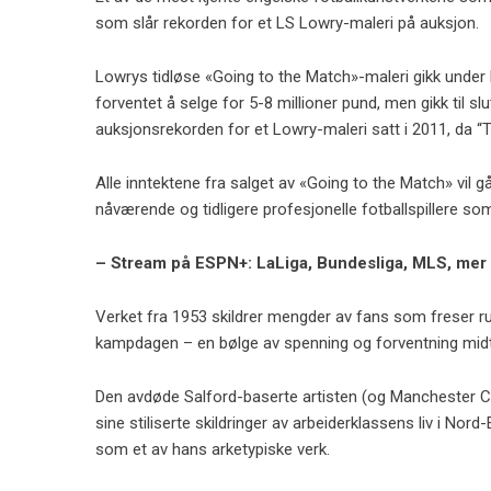
som slår rekorden for et LS Lowry-maleri på auksjon.
Lowrys tidløse «Going to the Match»-maleri gikk under
forventet å selge for 5-8 millioner pund, men gikk til sl
auksjonsrekorden for et Lowry-maleri satt i 2011, da “T
Alle inntektene fra salget av «Going to the Match» vil 
nåværende og tidligere profesjonelle fotballspillere s
– Stream på ESPN+: LaLiga, Bundesliga, MLS, mer
Verket fra 1953 skildrer mengder av fans som freser 
kampdagen – en bølge av spenning og forventning midt i 
Den avdøde Salford-baserte artisten (og Manchester City
sine stiliserte skildringer av arbeiderklassens liv i Nord
som et av hans arketypiske verk.