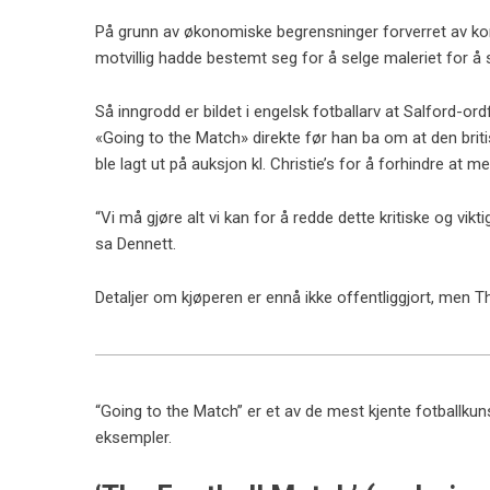
På grunn av økonomiske begrensninger forverret av k
motvillig hadde bestemt seg for å selge maleriet for å s
Så inngrodd er bildet i engelsk fotballarv at Salford-o
«Going to the Match» direkte før han ba om at den briti
ble lagt ut på auksjon kl. Christie’s for å forhindre at m
“Vi må gjøre alt vi kan for å redde dette kritiske og vikti
sa Dennett.
Detaljer om kjøperen er ennå ikke offentliggjort, men Th
“Going to the Match” er et av de mest kjente fotballku
eksempler.