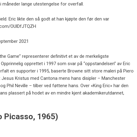
i måneder lange utestengelse for overfall.
ield. Eric likte den så godt at han kjøpte den før den var
er.com/OUlDfJTQZH
september 2021
the Game” representerer definitivt et av de merkeligste
 Opprinnelig opprettet i 1997 som svar på “oppstandelsen” av Eric
rfalt en supporter i 1995, baserte Browne sitt store maleri på Piero
tet Jesus Kristus med Cantona mens hans disipler – Manchester
 Phil Neville – tilber ved føttene hans. Over «King Eric» har den
ans plassert på hodet av en mindre kjent akademikerutdannet,
lo Picasso, 1965)