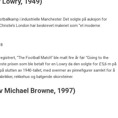
v Lowry, 1949)
otballkamp i industrielle Manchester. Det solgte på auksjon for
11. Christie’s London har beskrevet maleriet som “et moderne
18
egistrert, “The Football Match” ble malt fire år før “Going to the
e prisen som ble betalt for en Lowry da den solgte for £5,6 m på
p på slutten av 1940-tallet, med svermer av pinnefigurer samlet for å
brikker, rekkehus og bølgende skorsteiner.
av Michael Browne, 1997)