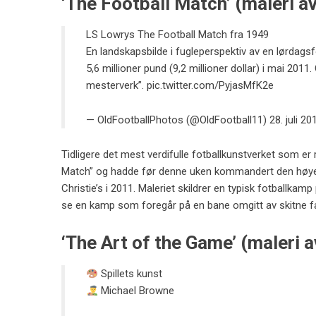
‘The Football Match’ (maleri a
LS Lowrys The Football Match fra 1949
En landskapsbilde i fugleperspektiv av en lørdagsf
5,6 millioner pund (9,2 millioner dollar) i mai 20
mesterverk”.
pic.twitter.com/PyjasMfK2e
— OldFootballPhotos (@OldFootball11)
28. juli 20
Tidligere det mest verdifulle fotballkunstverket som er r
Match” og hadde før denne uken kommandert den høyest
Christie’s i 2011. Maleriet skildrer en typisk fotballkam
se en kamp som foregår på en bane omgitt av skitne fa
‘The Art of the Game’ (maleri 
Spillets kunst
Michael Browne