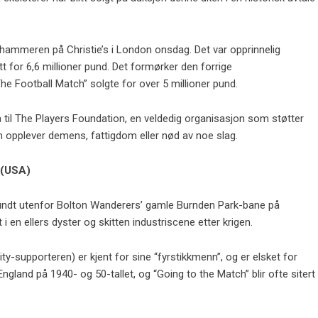
 hammeren på Christie’s i London onsdag. Det var opprinnelig
utt for 6,6 millioner pund. Det formørker den forrige
he Football Match” solgte for over 5 millioner pund.
gå til The Players Foundation, en veldedig organisasjon som støtter
om opplever demens, fattigdom eller nød av noe slag.
 (USA)
rundt utenfor Bolton Wanderers’ gamle Burnden Park-bane på
en ellers dyster og skitten industriscene etter krigen.
-supporteren) er kjent for sine “fyrstikkmenn”, og er elsket for
-England på 1940- og 50-tallet, og “Going to the Match” blir ofte sitert