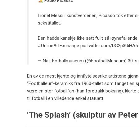
Pablo Picasso
Lionel Messi i kunstverdenen, Picasso tok etter s
sekstitallet.
Den hadde kanskje ikke sett fullt så iøynefallend
#OnlineArtExchange
pic.twitter.com/DG2p3UiHA5
— Nat. Fotballmuseum (@FootballMuseum)
30. 
En av de mest kjente og innflytelsesrike artistene gj
“Footballeur”-keramikk fra 1960-tallet som fanget en spil
være en stor fotballfan (han foretrakk boksing), klarte
til fotball i en villedende enkel statuett.
‘The Splash’ (skulptur av Pete