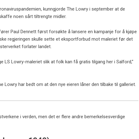
oronaviruspandemien, kunngjorde The Lowry i september at de
kaffe noen sårt tiltrengte midler.
rdfører Paul Dennett først forsøkte å lansere en kampanje for å kjøpe
ske regjeringen skulle sette et eksportforbud mot maleriet før det
esterverket forlater landet.
ge LS Lowry-maleriet slik at folk kan få gratis tilgang her i Salford,”
e Lowry har bedt om at den nye eieren låner den tilbake til galleriet.
nstverkene i verden, men det er flere andre bemerkelsesverdige