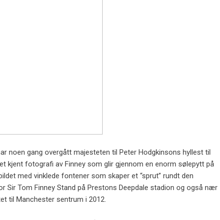
 har noen gang overgått majesteten til Peter Hodgkinsons hyllest til
et kjent fotografi av Finney som glir gjennom en enorm sølepytt på
bildet med vinklede fontener som skaper et “sprut” rundt den
nfor Sir Tom Finney Stand på Prestons Deepdale stadion og også nær
et til Manchester sentrum i 2012.