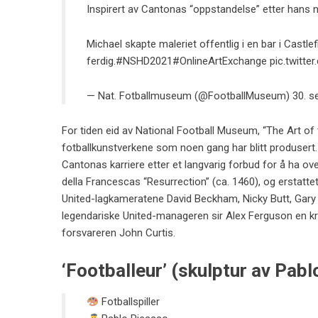
Inspirert av Cantonas “oppstandelse” etter hans n
Michael skapte maleriet offentlig i en bar i Castlef
ferdig.
#NSHD2021
#OnlineArtExchange
pic.twitt
— Nat. Fotballmuseum (@FootballMuseum)
30. 
For tiden eid av National Football Museum, “The Art of 
fotballkunstverkene som noen gang har blitt produsert.
Cantonas karriere etter et langvarig forbud for å ha ove
della Francescas “Resurrection” (ca. 1460), og erstat
United-lagkameratene David Beckham, Nicky Butt, Gary og
legendariske United-manageren sir Alex Ferguson en kr
forsvareren John Curtis.
‘Footballeur’ ​​(skulptur av Pab
Fotballspiller