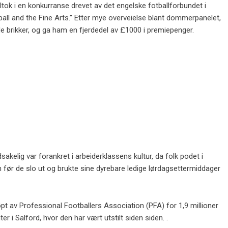
ltok i en konkurranse drevet av det engelske fotballforbundet i
ball and the Fine Arts.” Etter mye overveielse blant dommerpanelet,
de brikker, og ga ham en fjerdedel av £1000 i premiepenger.
kelig var forankret i arbeiderklassens kultur, da folk podet i
en før de slo ut og brukte sine dyrebare ledige lørdagsettermiddager
jøpt av Professional Footballers Association (PFA) for 1,9 millioner
r i Salford, hvor den har vært utstilt siden siden. .