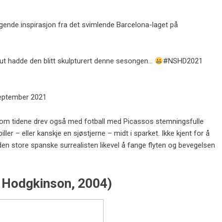
igende inspirasjon fra det svimlende Barcelona-laget på
e ut hadde den blitt skulpturert denne sesongen…
#NSHD2021
september 2021
ennom tidene drev også med fotball med Picassos stemningsfulle
ler – eller kanskje en sjøstjerne – midt i sparket. Ikke kjent for å
 den store spanske surrealisten likevel å fange flyten og bevegelsen
r Hodgkinson, 2004)