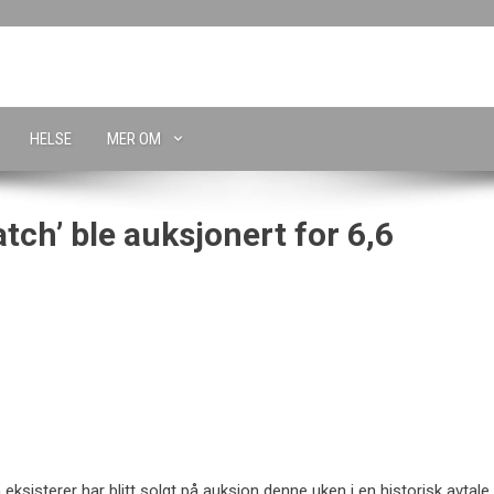
HELSE
MER OM
tch’ ble auksjonert for 6,6
ksisterer har blitt solgt på auksjon denne uken i en historisk avtale