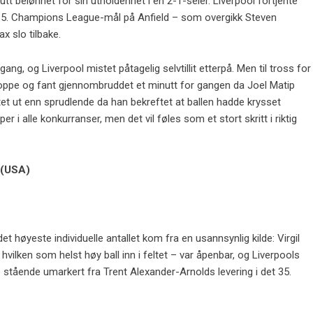
tt belønnet for sin utholdenhet i en 2-1-seier. Liverpool fortjente
 15. Champions League-mål på Anfield – som overgikk Steven
x slo tilbake.
g, og Liverpool mistet påtagelig selvtillit etterpå. Men til tross for
stoppe og fant gjennombruddet et minutt for gangen da Joel Matip
tet ut enn sprudlende da han bekreftet at ballen hadde krysset
er i alle konkurranser, men det vil føles som et stort skritt i riktig
 (USA)
høyeste individuelle antallet kom fra en usannsynlig kilde: Virgil
g hvilken som helst høy ball inn i feltet – var åpenbar, og Liverpools
 stående umarkert fra Trent Alexander-Arnolds levering i det 35.