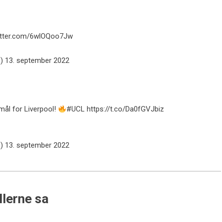
witter.com/6wlOQoo7Jw
e)
13. september 2022
mål for Liverpool!
#UCL
https://t.co/Da0fGVJbiz
e)
13. september 2022
llerne sa