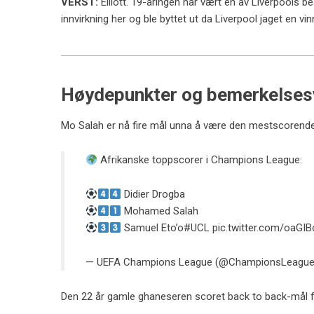
VERST:
Elliott. 19-åringen har vært en av Liverpools 
innvirkning her og ble byttet ut da Liverpool jaget en vin
Høydepunkter og bemerkelsesv
Mo Salah er nå fire mål unna å være den mestscorende 
Afrikanske toppscorer i Champions League:
Didier Drogba
Mohamed Salah
Samuel Eto’o
#UCL
pic.twitter.com/oaG
— UEFA Champions League (@ChampionsLeagu
Den 22 år gamle ghaneseren scoret back to back-mål fo