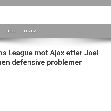
HELSE
MER OM
ns League mot Ajax etter Joel
 men defensive problemer