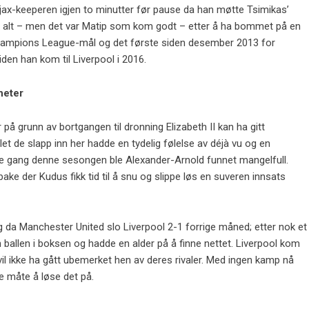
jax-keeperen igjen to minutter før pause da han møtte Tsimikas’
er i alt – men det var Matip som kom godt – etter å ha bommet på en
e Champions League-mål og det første siden desember 2013 for
en han kom til Liverpool i 2016.
heter
å grunn av bortgangen til dronning Elizabeth II kan ha gitt
let de slapp inn her hadde en tydelig følelse av déjà vu og en
ørste gang denne sesongen ble Alexander-Arnold funnet mangelfull.
bake der Kudus fikk tid til å snu og slippe løs en suveren innsats
da Manchester United slo Liverpool 2-1 forrige måned; etter nok et
ballen i boksen og hadde en alder på å finne nettet. Liverpool kom
vil ikke ha gått ubemerket hen av deres rivaler. Med ingen kamp nå
re måte å løse det på.