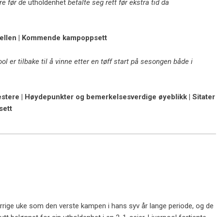
re før de
utholdenhet
betalte seg rett før ekstra tid da
abellen | Kommende kampoppsett
l er tilbake til å vinne etter en tøff start på sesongen både i
estere | Høydepunkter og bemerkelsesverdige øyeblikk | Sitater
sett
rrige uke som den verste kampen i hans syv år lange periode, og de