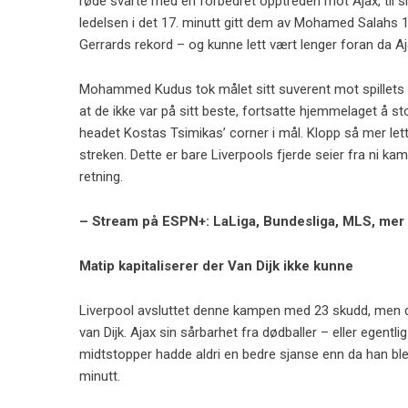
røde svarte med en forbedret opptreden mot Ajax, til slu
ledelsen i det 17. minutt gitt dem av Mohamed Salahs
Gerrards rekord – og kunne lett vært lenger foran da Aja
Mohammed Kudus tok målet sitt suverent mot spillets gan
at de ikke var på sitt beste, fortsatte hjemmelaget å 
headet Kostas Tsimikas’ corner i mål. Klopp så mer let
streken. Dette er bare Liverpools fjerde seier fra ni kamp
retning.
– Stream på ESPN+: LaLiga, Bundesliga, MLS, mer
Matip kapitaliserer der Van Dijk ikke kunne
Liverpool avsluttet denne kampen med 23 skudd, men det 
van Dijk. Ajax sin sårbarhet fra dødballer – eller egentli
midtstopper hadde aldri en bedre sjanse enn da han ble
minutt.