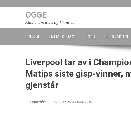
Skip
to
OGGE
content
Aktuelt om mye, og litt om alt
FORSIDE
HJEM OG HAGE
JOBB
BIL OG MOTOR
Liverpool tar av i Champio
Matips siste gisp-vinner,
gjenstår
September 13, 2022
by
Jacob Rodriguez