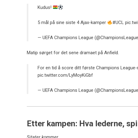
Kudus!
5 mål på sine siste 4 Ajax-kamper
#UCL
pic.t
— UEFA Champions League (@ChampionsLeagu
Matip sørget for det sene dramaet på Anfield.
For en tid å score ditt første Champions League-
pic.twitter.com/LyMoyKiGbf
— UEFA Champions League (@ChampionsLeagu
Etter kampen: Hva lederne, spi
Sitater kommer…