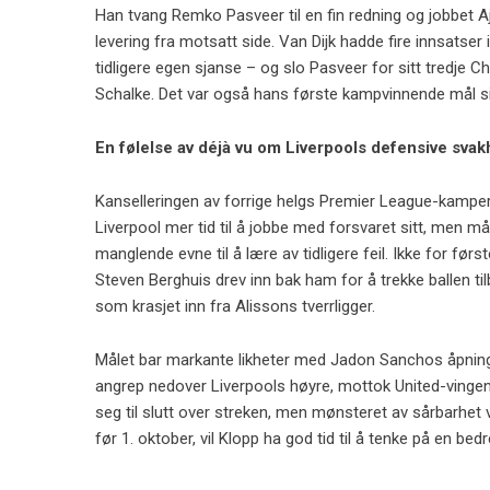
Han tvang Remko Pasveer til en fin redning og jobbet A
levering fra motsatt side. Van Dijk hadde fire innsats
tidligere egen sjanse – og slo Pasveer for sitt tredj
Schalke. Det var også hans første kampvinnende mål sid
En følelse av déjà vu om Liverpools defensive svak
Kanselleringen av forrige helgs Premier League-kamper p
Liverpool mer tid til å jobbe med forsvaret sitt, men må
manglende evne til å lære av tidligere feil. Ikke for f
Steven Berghuis drev inn bak ham for å trekke ballen til
som krasjet inn fra Alissons tverrligger.
Målet bar markante likheter med Jadon Sanchos åpning 
angrep nedover Liverpools høyre, mottok United-vingen 
seg til slutt over streken, men mønsteret av sårbarhet 
før 1. oktober, vil Klopp ha god tid til å tenke på en bed