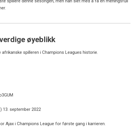
beste spillere denne sesongen, men han slet med å få en meningsfull
ner.
erdige øyeblikk
afrikanske spilleren i Champions Leagues historie.
IBo3GUM
e)
13. september 2022
r Ajax i Champions League for første gang i karrieren.