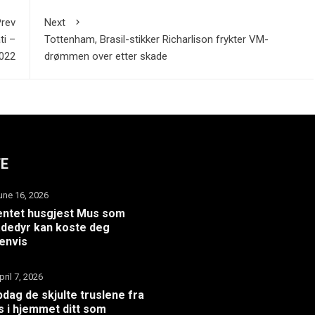
rev
Next
ti –
Tottenham, Brasil-stikker Richarlison frykter VM-
2022
drømmen over etter skade
TE
une 16, 2026
ntet husgjest Mus som
dedyr kan koste deg
envis
pril 7, 2026
dag de skjulte truslene fra
 i hjemmet ditt som