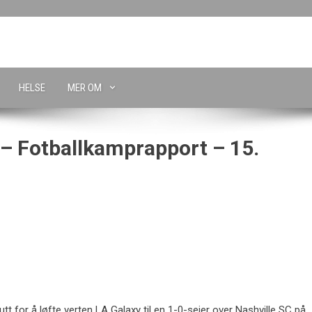
HELSE
MER OM
 – Fotballkamprapport – 15.
utt for å løfte verten LA Galaxy til en 1-0-seier over Nashville SC på