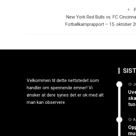
P
New York Red Bulls vs. FC Cincinna
Fotballkamprapport – 15. oktober 
SIS
Velkommen til dette nettstedet som
J
handler om spennende emner! Vi
Uve
ønsker at dere synes det er ok med alt
ska
man kan observere .
tus
A
Opp
mus