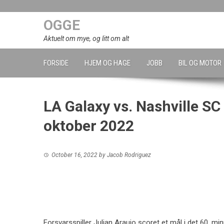
Skip
to
OGGE
content
Aktuelt om mye, og litt om alt
FORSIDE
HJEM OG HAGE
JOBB
BIL OG MOTOR
LA Galaxy vs. Nashville SC
oktober 2022
October 16, 2022
by
Jacob Rodriguez
Forsvarsspiller Julian Araujo scoret et mål i det 60. min