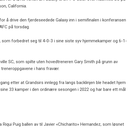
n, California.
for å drive den fjerdeseedede Galaxy inn i semifinalen i konferansen
AFC på torsdag.
 som forbedret seg til 4-0-3 i sine siste syv hjemmekamper og 6-1-
ville SC, som spilte uten hovedtreneren Gary Smith på grunn av
 treneroppgavene i hans fravær.
ang etter at Grandsirs innlegg fra langs backlinjen ble headet hjem
å sine 33 kamper i den ordinære sesongen i 2022 og har bare ett mål
 Riqui Puig ballen av til Javier «Chicharito» Hernandez, som løsnet