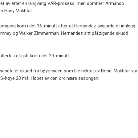
 viftet av etter en langvarig VAR-prosess, men dommer Armando
nen Hany Mukhtar.
 omgang kom i det 16. minutt etter at Hernandez avgjorde et innlegg
 Romney og Walker Zimmerman. Hernandez sitt påfølgende skudd
te i et gult kort i det 20. minutt.
 sendte et skudd fra høyresiden som ble nektet av Bond. Mukhtar var
LS-høye 23 mål i løpet av den ordinære sesongen.