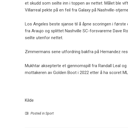
et skudd som seilte inn i toppen av nettet. Målet ble
Villarreal pekte på en feil fra Galaxy på Nashville-stjer
Los Angeles beste sjanse til å åpne scoringen i første
fra Araujo og splittet Nashville SC-forsvarerne Dave
seilte utenfor nettet.
Zimmermans sene utfordring bakfra på Hernandez resulter
Mukhtar aksepterte et gjennomspill fra Randall Leal og
mottakeren av Golden Boot i 2022 etter å ha scoret M
Kilde
Posted in
Sport