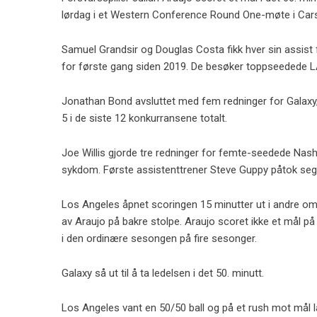
lørdag i et Western Conference Round One-møte i Carso
Samuel Grandsir og Douglas Costa fikk hver sin assist 
for første gang siden 2019. De besøker toppseedede L
Jonathan Bond avsluttet med fem redninger for Galaxy,
5 i de siste 12 konkurransene totalt.
Joe Willis gjorde tre redninger for femte-seedede Nash
sykdom. Første assistenttrener Steve Guppy påtok seg
Los Angeles åpnet scoringen 15 minutter ut i andre omg
av Araujo på bakre stolpe. Araujo scoret ikke et mål p
i den ordinære sesongen på fire sesonger.
Galaxy så ut til å ta ledelsen i det 50. minutt.
Los Angeles vant en 50/50 ball og på et rush mot mål la