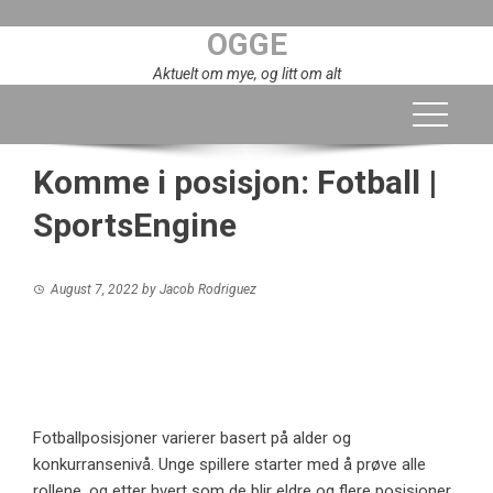
Skip
OGGE
to
content
Aktuelt om mye, og litt om alt
Komme i posisjon: Fotball |
SportsEngine
August 7, 2022
by
Jacob Rodriguez
Fotballposisjoner varierer basert på alder og
konkurransenivå. Unge spillere starter med å prøve alle
rollene, og etter hvert som de blir eldre og flere posisjoner