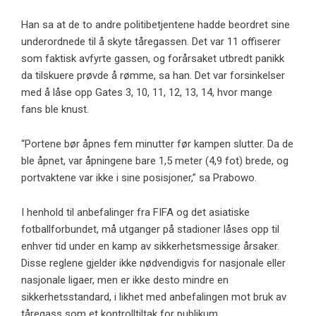
Han sa at de to andre politibetjentene hadde beordret sine
underordnede til å skyte tåregassen. Det var 11 offiserer
som faktisk avfyrte gassen, og forårsaket utbredt panikk
da tilskuere prøvde å rømme, sa han. Det var forsinkelser
med å låse opp Gates 3, 10, 11, 12, 13, 14, hvor mange
fans ble knust.
“Portene bør åpnes fem minutter før kampen slutter. Da de
ble åpnet, var åpningene bare 1,5 meter (4,9 fot) brede, og
portvaktene var ikke i sine posisjoner,” sa Prabowo.
I henhold til anbefalinger fra FIFA og det asiatiske
fotballforbundet, må utganger på stadioner låses opp til
enhver tid under en kamp av sikkerhetsmessige årsaker.
Disse reglene gjelder ikke nødvendigvis for nasjonale eller
nasjonale ligaer, men er ikke desto mindre en
sikkerhetsstandard, i likhet med anbefalingen mot bruk av
tåregass som et kontrolltiltak for publikum.