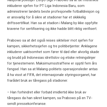
Nasjonal politisjef Listyo Sigit Prabowo sa at de mistenkte
inkluderer sjefen for PT Liga Indonesia Baru, som
administrerer landets beste profesjonelle fotballdivisjon og
er ansvarlig for å sikre at stadioner har et skikkelig
driftssertifikat. Han sa at stadion i Malang by ikke oppfylte
kravene for sertifisering og ikke hadde blitt riktig verifisert.
Prabowo sa at det også reises siktelser mot sjefen for
kampen, sikkerhetssjefen og tre politibetjenter. Anklagene
inkluderer uaktsomhet som fører til død eller alvorlig skade
og brudd på Indonesias idrettslov og etiske retningslinjer
for tjenestemenn. Maksimumsstraffene er opptil fem års
fengsel. Han sa at Malang-politiets operasjonsleder antas
å ha visst at FIFA, det internasjonale styringsorganet, har
frarådet bruk av tåregass på stadioner.
– Han forhindret eller forbød imidlertid ikke bruk av
tåregass da han sikret kampen, sa Prabowo på en TV-
sendt pressekonferanse.