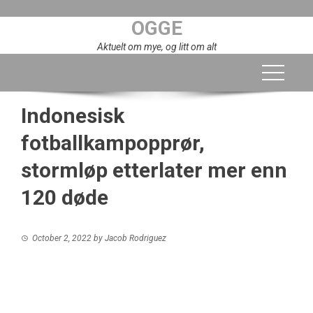
Skip
OGGE
to
content
Aktuelt om mye, og litt om alt
Indonesisk
fotballkampopprør,
stormløp etterlater mer enn
120 døde
October 2, 2022
by
Jacob Rodriguez