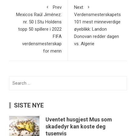
Prev
Next
Mexicos Raúl Jiménez:
Verdensmesterskapets
nr. 50 | Stu Holdens
101 mest minneverdige
topp 50 spillere i 2022
øyeblikk: Landon
FIFA
Donovan redder dagen
verdensmesterskap
vs. Algerie
for menn
Search
for:
SISTE NYE
Uventet husgjest Mus som
skadedyr kan koste deg
tusenvis