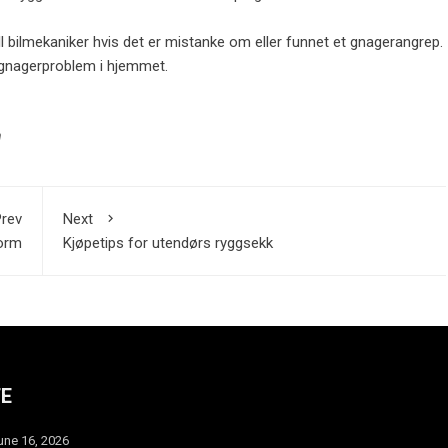
ell bilmekaniker hvis det er mistanke om eller funnet et gnagerangrep.
 gnagerproblem i hjemmet.
n
rev
Next
form
Kjøpetips for utendørs ryggsekk
TE
une 16, 2026