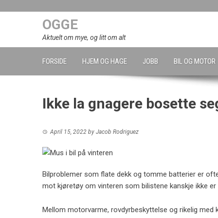
Skip
to
OGGE
content
Aktuelt om mye, og litt om alt
FORSIDE
HJEM OG HAGE
JOBB
BIL OG MOTOR
Ikke la gnagere bosette seg
April 15, 2022
by
Jacob Rodriguez
Bilproblemer som flate dekk og tomme batterier er ofte
mot kjøretøy om vinteren som bilistene kanskje ikke er 
Mellom motorvarme, rovdyrbeskyttelse og rikelig med kabl