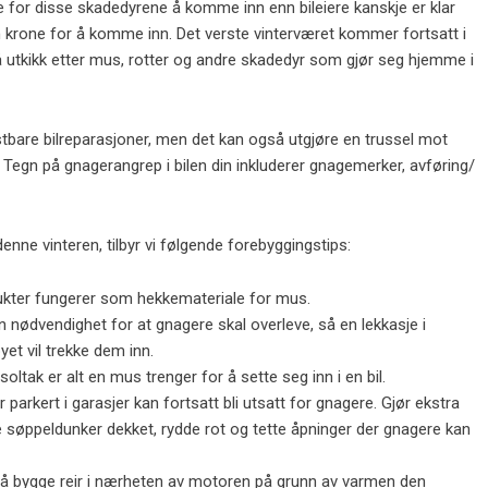
re for disse skadedyrene å komme inn enn bileiere kanskje er klar
 krone for å komme inn. Det verste vinterværet kommer fortsatt i
å utkikk etter mus, rotter og andre skadedyr som gjør seg hjemme i
kostbare bilreparasjoner, men det kan også utgjøre en trussel mot
Tegn på gnagerangrep i bilen din inkluderer gnagemerker, avføring/
nne vinteren, tilbyr vi følgende forebyggingstips:
ukter fungerer som hekkemateriale for mus.
 nødvendighet for at gnagere skal overleve, så en lekkasje i
yet vil trekke dem inn.
soltak er alt en mus trenger for å sette seg inn i en bil.
parkert i garasjer kan fortsatt bli utsatt for gnagere. Gjør ekstra
lde søppeldunker dekket, rydde rot og tette åpninger der gnagere kan
 å bygge reir i nærheten av motoren på grunn av varmen den