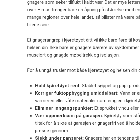
gnagere som søker tilflukt i kaldt vær. Det er mye lette
over – mus trenger bare en åpning på størrelse med en
mange regioner over hele landet, så bilister må være p
bilene sine.
Et gnagerangrep i kjøretøyet ditt vil ikke bare føre til 
helsen din. Ikke bare er gnagere bærere av sykdommer. 
muselort og gnagde møbeltrekk og isolasjon.
For å unngå trusler mot både kjøretøyet og helsen din de
Hold kjøretøyet rent:
Stablet søppel og papirprod
Korriger fuktoppbygging umiddelbart:
Vann er en
varmeren eller våte materialer som er igjen i kjøretø
Eliminer inngangspunkter:
Et sprukket vindu eller 
Vær oppmerksom på garasjen:
Kjøretøy som står 
tiltak for å sikre at garasjen er gnagerfri ved å ho
presse gjennom.
Sjekk under panseret:
Gnagere har en tendens til