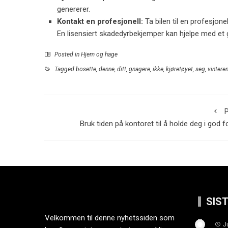
genererer.
Kontakt en profesjonell:
Ta bilen til en profesjon
En lisensiert skadedyrbekjemper kan hjelpe med et
Posted in
Hjem og hage
Tagged
bosette
,
denne
,
ditt
,
gnagere
,
ikke
,
kjøretøyet
,
seg
,
vintere
P
Bruk tiden på kontoret til å holde deg i god 
SIS
Velkommen til denne nyhetssiden som
J