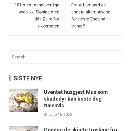
101 mest minneverdige
Frank Lampard de
øyeblikk: Sløsing med
eneste alternativene
tid i Zaire for
for neste England-
sikkerheten
trener?
Search
for:
SISTE NYE
Uventet husgjest Mus som
skadedyr kan koste deg
tusenvis
June 16, 2026
Oppdag de skjulte truslene fra