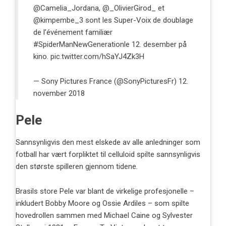
@Camelia_Jordana
,
@_OlivierGirod_
et
@kimpembe_3
sont les Super-Voix de doublage
de l’événement familiær
#SpiderManNewGeneration
le 12. desember på
kino.
pic.twitter.com/hSaYJ4Zk3H
— Sony Pictures France (@SonyPicturesFr)
12.
november 2018
Pele
Sannsynligvis den mest elskede av alle anledninger som
fotball har vært forpliktet til celluloid spilte sannsynligvis
den største spilleren gjennom tidene.
Brasils store Pele var blant de virkelige profesjonelle –
inkludert Bobby Moore og Ossie Ardiles – som spilte
hovedrollen sammen med Michael Caine og Sylvester