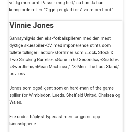
veldig morsomt. Passer meg helt,” sa han da han
kunngjorde rollen. “Og jeg er glad for å være om bord.”
Vinnie Jones
Sannsynligvis den eks-fotballspilleren med den mest
dyktige skuespiller-CV, med imponerende stints som
tullete tullinger i action-storfilmer som «Lock, Stock &
Two Smoking Barrels», «Gone In 60 Seconds», «Snatch»,
«Swordfish», «Mean Machine» ,” “X-Men: The Last Stand,”
osv. osv.
Jones som også kjent som en hard-man of the game,
spiller for Wimbledon, Leeds, Sheffield United, Chelsea og
Wales.
File under: håpløst typecast men tar gjerne opp
lønnsslippene.