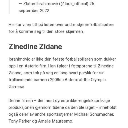
— Zlatan Ibrahimović (@Ibra_official)
25.
september 2022
Her tar vi en titt på listen over andre stjernefotballspillere
for å komme seg til den store skjermen.
Zinedine Zidane
Ibrahimovic er ikke den første fotballspilleren som dukker
opp i en Asterix-film. Han følger i fotsporene til Zinedine
Zidane, som tok på seg en lang svart parykk for sin
trollbindende cameo i 2008s «Asterix at the Olympic
Games».
Denne filmen – den nest dyreste ikke-engelskspråklige
produksjonen gjennom tidene da den ble laget – inneholdt
også deler av andre sportsstjerner Michael Schumacher,
Tony Parker og Amelie Mauresmo.