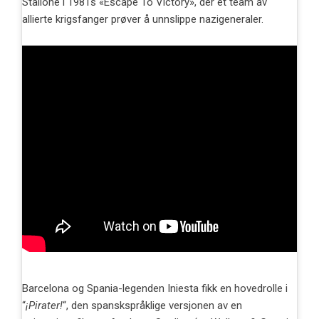
Stallone i 1981s «Escape To Victory», der et team av
allierte krigsfanger prøver å unnslippe nazigeneraler.
Barcelona og Spania-legenden Iniesta fikk en hovedrolle i
“
¡Pirater!
“, den spanskspråklige versjonen av en