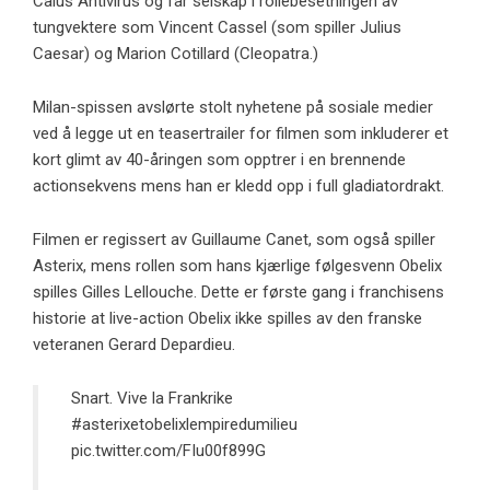
Caius Antivirus og får selskap i rollebesetningen av
tungvektere som Vincent Cassel (som spiller Julius
Caesar) og Marion Cotillard (Cleopatra.)
Milan-spissen avslørte stolt nyhetene på sosiale medier
ved å legge ut en teasertrailer for filmen som inkluderer et
kort glimt av 40-åringen som opptrer i en brennende
actionsekvens mens han er kledd opp i full gladiatordrakt.
Filmen er regissert av Guillaume Canet, som også spiller
Asterix, mens rollen som hans kjærlige følgesvenn Obelix
spilles Gilles Lellouche. Dette er første gang i franchisens
historie at live-action Obelix ikke spilles av den franske
veteranen Gerard Depardieu.
Snart. Vive la Frankrike
#asterixetobelixlempiredumilieu
pic.twitter.com/FIu00f899G