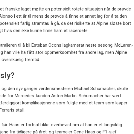
Det franske laget møtte en potensielt rotete situasjon når de prøvde
onso i ett år til mens de prøvde å finne et annet lag for å ta den
otensielt farlig stramtau å gå, da det risikerte at Alpine sløste bort
angt hvis den ikke kunne finne ham et racersete.
ustralieren til å bli Esteban Ocons lagkamerat neste sesong. McLaren-
 og han ville ha fått stor oppmerksomhet fra andre lag, men Alpine
i overskuelig fremtid.
sly?
n og den syv ganger verdensmesteren Michael Schumacher, skulle
iltalende for Mercedes-kunden Aston Martin. Schumacher har vært
 rettferdiggjort komplikasjonene som fulgte med et team som kjøper
rraris stall.
før. Haas er fortsatt ikke overbevist om at han er et langsiktig
jene fra tidligere på året, og teameier Gene Haas og F1-sjef