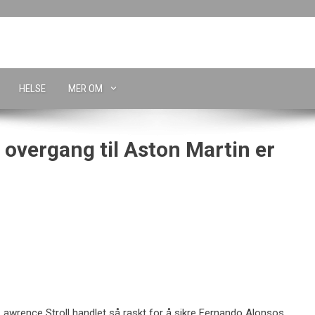
HELSE
MER OM
overgang til Aston Martin er
Lawrence Stroll handlet så raskt for å sikre Fernando Alonsos