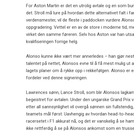
For Aston Martin er det en utrolig avtale og en som bur
det. Stroll må lure på hvordan dette alternativet falt i 
verdensmester, vil de fleste i paddocken vurdere Alonso
oppgradering. Vettel er en av de store i moderne tid, me
virket den samme føreren. Selv hos Aston var han utsat
kvalifiseringen forrige helg.
Alonso kunne ikke vært mer annerledes – han gjør neste
talentet på nettet, Alonsos evne til å få mest mulig ut
lagets planer om å rykke opp i rekkefølgen. Alonso er e
fordeler ved denne signeringen.
Lawrences sønn, Lance Stroll, som blir Alonsos lagka
begeistret for avtalen. Under den ungarske Grand Prix va
etter all sannsynlighet vil overgå sønnen sin fullstend
teamets mål først. Uavhengig av hvordan head-to-head-re
racersetet i F1 akkurat nå, og det er vanskelig å se ha
ikke rettferdig å se på Alonsos ankomst som en trusse