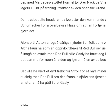
der, med Mercedes-støttet Formel E-fører Nyck de Vries
lagets F1-bil på trening i forkant av den spanske Grand 
Den tredobbelte headeren av løp etter den kommende au
Schumacher for å overbevise Haas om at han fortjener 
gjøre det.
Alonso til Aston er også dårlige nyheter for folk som ø
AlphaTauri nå som en opprykk tilbake til Red Bull ser us
å inngå en avtale med Red Bull, ville Gasly ha brutt seg
det samme for noen år siden og kjører nå en av de best
Det ville ha vært et dyrt trekk for Stroll for et mye mindr
budkrig med Red Bull om den franske sjåførens tjeneste
en stor en å ha gått forbi Gasly.
Kilde