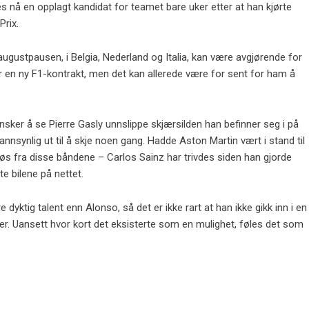
 nå en opplagt kandidat for teamet bare uker etter at han kjørte
Prix.
gustpausen, i Belgia, Nederland og Italia, kan være avgjørende for
en ny F1-kontrakt, men det kan allerede være for sent for ham å
nsker å se Pierre Gasly unnslippe skjærsilden han befinner seg i på
annsynlig ut til å skje noen gang. Hadde Aston Martin vært i stand til
 løs fra disse båndene – Carlos Sainz har trivdes siden han gjorde
e bilene på nettet.
e dyktig talent enn Alonso, så det er ikke rart at han ikke gikk inn i en
r. Uansett hvor kort det eksisterte som en mulighet, føles det som