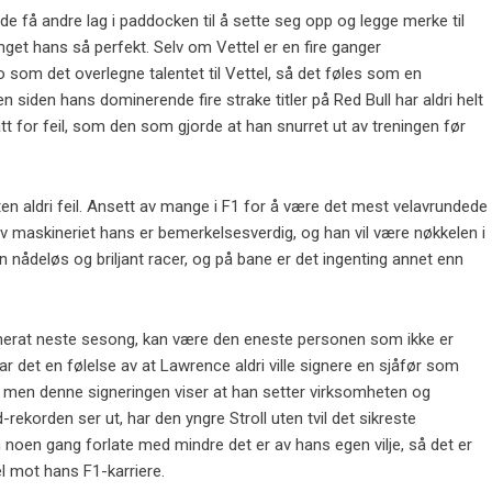
de få andre lag i paddocken til å sette seg opp og legge merke til
fanget hans så perfekt. Selv om Vettel er en fire ganger
 som det overlegne talentet til Vettel, så det føles som en
n siden hans dominerende fire strake titler på Red Bull har aldri helt
t for feil, som den som gjorde at han snurret ut av treningen før
n aldri feil. Ansett av mange i F1 for å være det mest velavrundede
 av maskineriet hans er bemerkelsesverdig, og han vil være nøkkelen i
n nådeløs og briljant racer, og på bane er det ingenting annet enn
merat neste sesong, kan være den eneste personen som ikke er
r det en følelse av at Lawrence aldri ville signere en sjåfør som
ig, men denne signeringen viser at han setter virksomheten og
korden ser ut, har den yngre Stroll uten tvil det sikreste
m noen gang forlate med mindre det er av hans egen vilje, så det er
l mot hans F1-karriere.