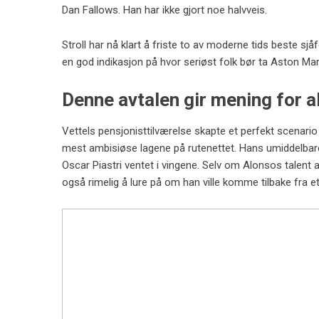
Dan Fallows. Han har ikke gjort noe halvveis.
Stroll har nå klart å friste to av moderne tids beste sjå
en god indikasjon på hvor seriøst folk bør ta Aston Mar
Denne avtalen gir mening for al
Vettels pensjonisttilværelse skapte et perfekt scenario fo
mest ambisiøse lagene på rutenettet. Hans umiddelbare
Oscar Piastri ventet i vingene. Selv om Alonsos talent a
også rimelig å lure på om han ville komme tilbake fra e