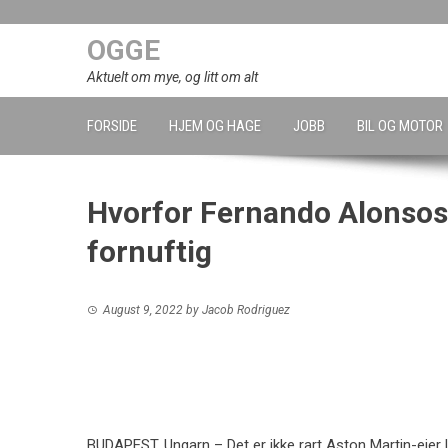
Skip
to
OGGE
content
Aktuelt om mye, og litt om alt
FORSIDE
HJEM OG HAGE
JOBB
BIL OG MOTOR
Hvorfor Fernando Alonsos 
fornuftig
August 9, 2022
by
Jacob Rodriguez
BUDAPEST, Ungarn – Det er ikke rart Aston Martin-eier 