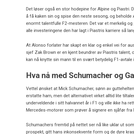
Det løser også en stor hodepine for Alpine og Piastri. 
å få kaken sin og spise den neste sesong, og beholde Al
enormt talentfulle F2-mesteren. Det var et merkelig og p
alle investeringene den har lagt i Piastris karriere så l
At Alonso forlater har skapt en klar og enkel vei for a
sjef Zak Brown er en kjent beundrer av Piastris talent,
kan nå knytte sin mann til en svært betydelig F1-avtale 
Hva nå med Schumacher og Ga
Vettel ønsket at Mick Schumacher, sønn av guttehelte
erstatte ham, men det alternativet virket alltid lite t
underveldende i sitt halvannet år i F1 og ville ikke ha
Mercedes-motorer som prøver å signere en sjåfør fra Fe
Schumachers fremtid på nettet ser nå like uklar ut som 
prospekt, gitt hans inkonsekvente form og de dyre kras