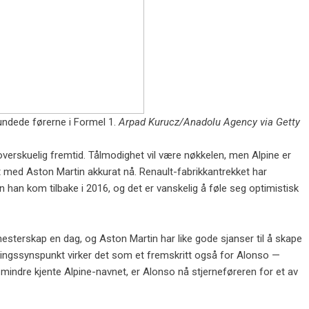
ndede førerne i Formel 1.
Arpad Kurucz/Anadolu Agency via Getty
overskuelig fremtid. Tålmodighet vil være nøkkelen, men Alpine er
med Aston Martin akkurat nå. Renault-fabrikkantrekket har
n han kom tilbake i 2016, og det er vanskelig å føle seg optimistisk
mesterskap en dag, og Aston Martin har like gode sjanser til å skape
ingssynspunkt virker det som et fremskritt også for Alonso —
indre kjente Alpine-navnet, er Alonso nå stjerneføreren for et av