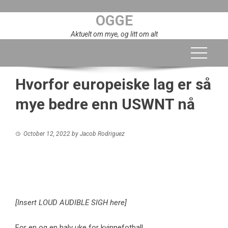
Skip
OGGE
to
content
Aktuelt om mye, og litt om alt
Hvorfor europeiske lag er så
mye bedre enn USWNT nå
October 12, 2022
by
Jacob Rodriguez
[Insert LOUD AUDIBLE SIGH here]
For en og en halv uke for kvinnefotball.