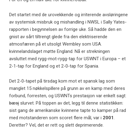
Det startet med de urovekkende og irriterende avsløringene
av systemisk misbruk og mishandling i NWSL i Sally Yates-
rapporten i begynnelsen av forrige uke. Så hadde den en
gnist av sårt tiltrengt glede fra den elektriserende
atmosfæren på et utsolgt Wembley som USA.
kvinnelandslaget møtte England. Nå er strekningen
avsluttet med rygg-mot-rygg-tap for USWNT i Europa – et
2-1-tap for England og et 2-0-tap for Spania.
Det 2-0-tapet på tirsdag kom mot et spansk lag som
manglet 15 nøkkelspillere på grunn av en kamp med deres
forbund, forresten, og USWNTs prestasjon var enkelt sagt:
bæsj
slurvet. På toppen av det, legg til denne statistikken:
sist gang de amerikanske kvinnene tapte to kamper på rad
med motstanderen som scoret flere mål, var i
2001
.
Deretter? Vel, det er rett og slett deprimerende.