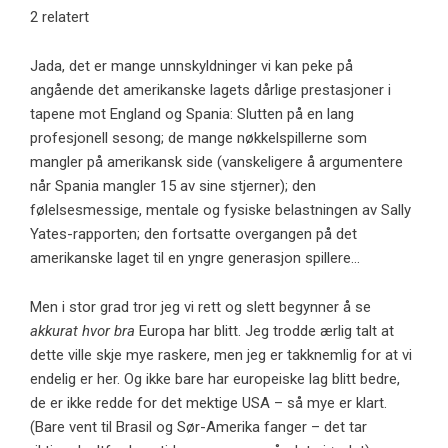
2 relatert
Jada, det er mange unnskyldninger vi kan peke på
angående det amerikanske lagets dårlige prestasjoner i
tapene mot England og Spania: Slutten på en lang
profesjonell sesong; de mange nøkkelspillerne som
mangler på amerikansk side (vanskeligere å argumentere
når Spania mangler 15 av sine stjerner); den
følelsesmessige, mentale og fysiske belastningen av Sally
Yates-rapporten; den fortsatte overgangen på det
amerikanske laget til en yngre generasjon spillere…
Men i stor grad tror jeg vi rett og slett begynner å se
akkurat hvor bra
Europa har blitt. Jeg trodde ærlig talt at
dette ville skje mye raskere, men jeg er takknemlig for at vi
endelig er her. Og ikke bare har europeiske lag blitt bedre,
de er ikke redde for det mektige USA – så mye er klart.
(Bare vent til Brasil og Sør-Amerika fanger – det tar