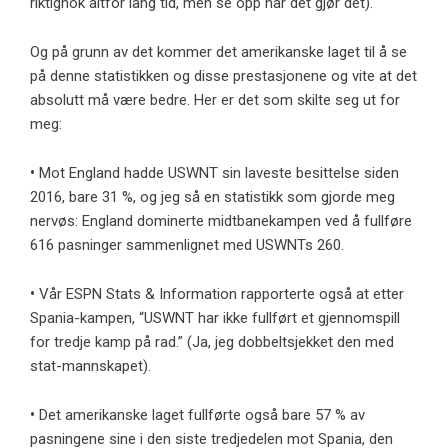
riktignok altfor lang tid, men se opp når det gjør det).
Og på grunn av det kommer det amerikanske laget til å se
på denne statistikken og disse prestasjonene og vite at det
absolutt må være bedre. Her er det som skilte seg ut for
meg:
•
Mot England hadde USWNT sin laveste besittelse siden
2016, bare 31 %, og jeg så en statistikk som gjorde meg
nervøs: England dominerte midtbanekampen ved å fullføre
616 pasninger sammenlignet med USWNTs 260.
•
Vår ESPN Stats & Information rapporterte også at etter
Spania-kampen, “USWNT har ikke fullført et gjennomspill
for tredje kamp på rad.” (Ja, jeg dobbeltsjekket den med
stat-mannskapet).
•
Det amerikanske laget fullførte også bare 57 % av
pasningene sine i den siste tredjedelen mot Spania, den