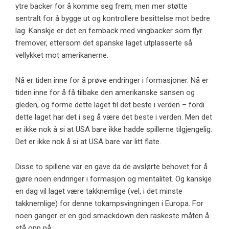
ytre backer for å komme seg frem, men mer støtte
sentralt for å bygge ut og kontrollere besittelse mot bedre
lag. Kanskje er det en femback med vingbacker som flyr
fremover, ettersom det spanske laget utplasserte så
vellykket mot amerikanerne.
Nå er tiden inne for å prøve endringer i formasjoner. Nå er
tiden inne for å få tilbake den amerikanske sansen og
gleden, og forme dette laget til det beste i verden – fordi
dette laget har det i seg å være det beste i verden. Men det
er ikke nok å si at USA bare ikke hadde spillerne tilgjengelig.
Det er ikke nok å si at USA bare var litt flate.
Disse to spillene var en gave da de avslørte behovet for å
gjøre noen endringer i formasjon og mentalitet. Og kanskje
en dag vil laget være takknemlige (vel, i det minste
takknemlige) for denne tokampsvingningen i Europa. For
noen ganger er en god smackdown den raskeste måten å
stå opp på.