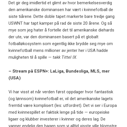
Det gir deg imidlertid et glimt av hvor bemerkelsesverdig
den amerikanske dominansen har vært i kvinnefotball de
siste tiårene. Dette doble tapet markerte bare tredje gang
USWNT har tapt kamper på rad de siste 20 årene. Og så
mye som jeg hater å fortelle det til amerikanske diehards
der ute, var den dominansen basert på et globalt
fotballøkosystem som egentlig ikke brydde seg mye om
kvinnefotball mens millioner av jenter her i USA hadde
muligheten til å spille —
takk Tittel IX
.
– Stream på ESPN+: LaLiga, Bundesliga, MLS, mer
(USA)
Vi har visst at når verden først oppdager hvor fantastisk
(og lønnsom) kvinnefotball er, vil det amerikanske lagets
fremtid være komplisert (les: utfordret). Det vi ser i Europa
med kvinnespillet er faktisk lenge på tide — europeiske
ligaer og klubber investerer i kvinner og deres lag. De
vanner endelig den hagen som vi alltid visste ville blomstre.