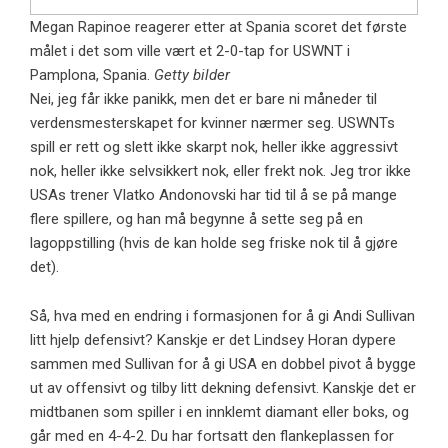
Megan Rapinoe reagerer etter at Spania scoret det første
målet i det som ville vært et 2-0-tap for USWNT i
Pamplona, ​​Spania.
Getty bilder
Nei, jeg får ikke panikk, men det er bare ni måneder til
verdensmesterskapet for kvinner nærmer seg. USWNTs
spill er rett og slett ikke skarpt nok, heller ikke aggressivt
nok, heller ikke selvsikkert nok, eller frekt nok. Jeg tror ikke
USAs trener Vlatko Andonovski har tid til å se på mange
flere spillere, og han må begynne å sette seg på en
lagoppstilling (hvis de kan holde seg friske nok til å gjøre
det).
Så, hva med en endring i formasjonen for å gi Andi Sullivan
litt hjelp defensivt? Kanskje er det Lindsey Horan dypere
sammen med Sullivan for å gi USA en dobbel pivot å bygge
ut av offensivt og tilby litt dekning defensivt. Kanskje det er
midtbanen som spiller i en innklemt diamant eller boks, og
går med en 4-4-2. Du har fortsatt den flankeplassen for