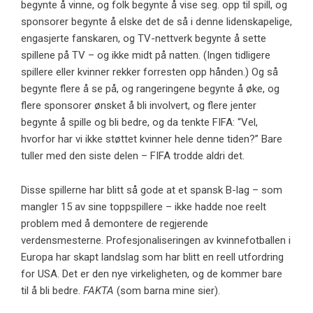
begynte å vinne, og folk begynte å vise seg. opp til spill, og
sponsorer begynte å elske det de så i denne lidenskapelige,
engasjerte fanskaren, og TV-nettverk begynte å sette
spillene på TV – og ikke midt på natten. (Ingen tidligere
spillere eller kvinner rekker forresten opp hånden.) Og så
begynte flere å se på, og rangeringene begynte å øke, og
flere sponsorer ønsket å bli involvert, og flere jenter
begynte å spille og bli bedre, og da tenkte FIFA: “Vel,
hvorfor har vi ikke støttet kvinner hele denne tiden?” Bare
tuller med den siste delen – FIFA trodde aldri det.
Disse spillerne har blitt så gode at et spansk B-lag – som
mangler 15 av sine toppspillere – ikke hadde noe reelt
problem med å demontere de regjerende
verdensmesterne. Profesjonaliseringen av kvinnefotballen i
Europa har skapt landslag som har blitt en reell utfordring
for USA. Det er den nye virkeligheten, og de kommer bare
til å bli bedre.
FAKTA
(som barna mine sier).