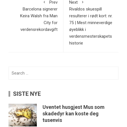
Prev
Next
Barcelona signerer
Rivaldos skuespill
Keira Walsh fra Man
resulterer i rødt kort: nr.
City for
75 | Mest minneverdige
verdensrekordavgift
øyeblikk i
verdensmesterskapets
historie
Search
for:
SISTE NYE
Uventet husgjest Mus som
skadedyr kan koste deg
tusenvis