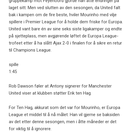
gruppekamp mot Feyenoord gjorde han åtte endringer på
laget sitt. Men ved slutten av den sesongen, da United falt
bak i kampen om de fire beste, hviler Mourinho med vilje
spillere i Premier League for å holde dem friske for Europa.
United vant bare én av sine seks siste ligakamper og endte
på sjetteplass, men avgjørende løftet de Europa League-
trofeet etter å ha slått Ajax 2-0 i finalen for å sikre en retur
til Champions League.
spille
1:45
Rob Dawson føler at Antony signerer for Manchester
United viser at klubben støtter Erik ten Hag.
For Ten Hag, akkurat som det var for Mourinho, er Europa
League et middel til å nå målet. Han vil gjerne se baksiden
av det etter denne sesongen, men i åtte måneder er det
for viktig til å ignorere.