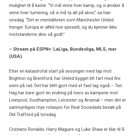
mulighet til å kaste. “Vi må vinne hver kamp, ​​og vi ønsker å
vinne hver turnering, så vi må ta alt på alvor,” sa han
onsdag. “Det er mentaliteten som Manchester United
trenger. Europa er alltid noe spesielt, og du kjenner ikke
motstanderne dine så godt.”
– Stream på ESPN+: LaLiga, Bundesliga, MLS, mer
(USA)
Etter en katastrofal start på sesongen med tap mot
Brighton og Brentford, har United bygget litt fart med fire
seire på rad. Det har blitt gjort med et fast lag også – Ten
Hag har bare gjort én endring på tvers av kampene mot
Liverpool, Southampton, Leicester og Arsenal – men det er
sannsynligvis mye rotasjon for Real Sociedads besøk på
Old Trafford på torsdag.
Cristiano Ronaldo, Harry Maguire og Luke Shaw er klar til å