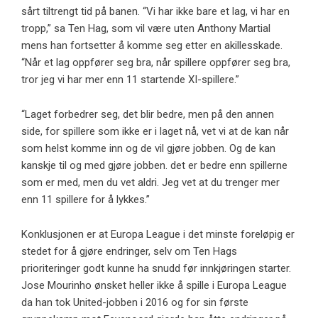
sårt tiltrengt tid på banen. “Vi har ikke bare et lag, vi har en
tropp,” sa Ten Hag, som vil være uten Anthony Martial
mens han fortsetter å komme seg etter en akillesskade.
“Når et lag oppfører seg bra, når spillere oppfører seg bra,
tror jeg vi har mer enn 11 startende XI-spillere.”
“Laget forbedrer seg, det blir bedre, men på den annen
side, for spillere som ikke er i laget nå, vet vi at de kan når
som helst komme inn og de vil gjøre jobben. Og de kan
kanskje til og med gjøre jobben. det er bedre enn spillerne
som er med, men du vet aldri. Jeg vet at du trenger mer
enn 11 spillere for å lykkes.”
Konklusjonen er at Europa League i det minste foreløpig er
stedet for å gjøre endringer, selv om Ten Hags
prioriteringer godt kunne ha snudd før innkjøringen starter.
Jose Mourinho ønsket heller ikke å spille i Europa League
da han tok United-jobben i 2016 og for sin første