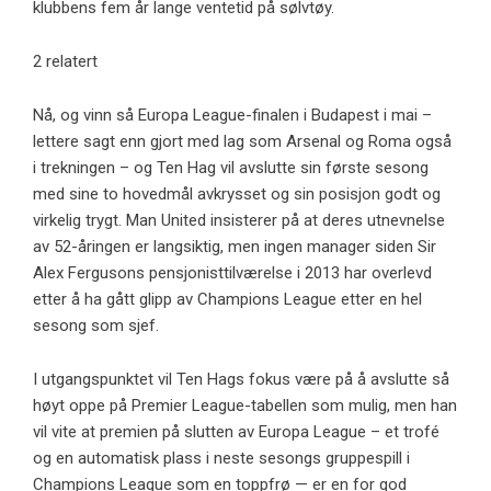
klubbens fem år lange ventetid på sølvtøy.
2 relatert
Nå, og vinn så Europa League-finalen i Budapest i mai –
lettere sagt enn gjort med lag som Arsenal og Roma også
i trekningen – og Ten Hag vil avslutte sin første sesong
med sine to hovedmål avkrysset og sin posisjon godt og
virkelig trygt. Man United insisterer på at deres utnevnelse
av 52-åringen er langsiktig, men ingen manager siden Sir
Alex Fergusons pensjonisttilværelse i 2013 har overlevd
etter å ha gått glipp av Champions League etter en hel
sesong som sjef.
I utgangspunktet vil Ten Hags fokus være på å avslutte så
høyt oppe på Premier League-tabellen som mulig, men han
vil vite at premien på slutten av Europa League – et trofé
og en automatisk plass i neste sesongs gruppespill i
Champions League som en toppfrø — er en for god