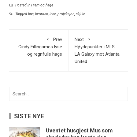
Posted in
Hjem og hage
Tagged
hus
,
hvordan
,
inne
,
projeksjon
,
skjule
Prev
Next
Cindy Fillingames lyse
Høydepunkter i MLS:
og regnfulle hage
LA Galaxy mot Atlanta
United
Search
for:
SISTE NYE
Uventet husgjest Mus som