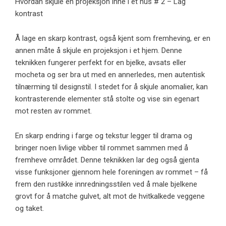
Hvordan skjule en projeksjon inne i et hus # 2 – Lag
kontrast
Å lage en skarp kontrast, også kjent som fremheving, er en
annen måte å skjule en projeksjon i et hjem. Denne
teknikken fungerer perfekt for en bjelke, avsats eller
mocheta og ser bra ut med en annerledes, men autentisk
tilnærming til designstil. I stedet for å skjule anomalier, kan
kontrasterende elementer stå stolte og vise sin egenart
mot resten av rommet.
En skarp endring i farge og tekstur legger til drama og
bringer noen livlige vibber til rommet sammen med å
fremheve området. Denne teknikken lar deg også gjenta
visse funksjoner gjennom hele foreningen av rommet – få
frem den rustikke innredningsstilen ved å male bjelkene
grovt for å matche gulvet, alt mot de hvitkalkede veggene
og taket.