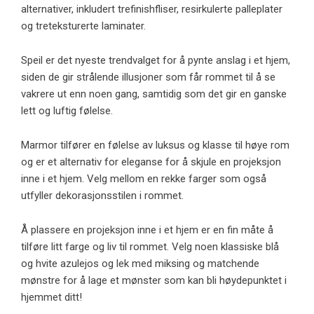
alternativer, inkludert trefinishfliser, resirkulerte palleplater
og treteksturerte laminater.
Speil er det nyeste trendvalget for å pynte anslag i et hjem,
siden de gir strålende illusjoner som får rommet til å se
vakrere ut enn noen gang, samtidig som det gir en ganske
lett og luftig følelse.
Marmor tilfører en følelse av luksus og klasse til høye rom
og er et alternativ for eleganse for å skjule en projeksjon
inne i et hjem. Velg mellom en rekke farger som også
utfyller dekorasjonsstilen i rommet.
Å plassere en projeksjon inne i et hjem er en fin måte å
tilføre litt farge og liv til rommet. Velg noen klassiske blå
og hvite azulejos og lek med miksing og matchende
mønstre for å lage et mønster som kan bli høydepunktet i
hjemmet ditt!