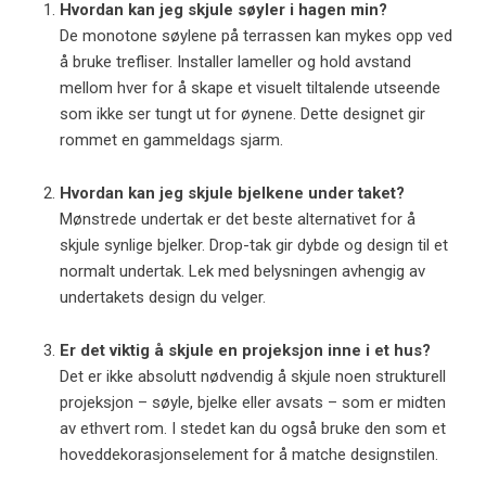
Hvordan kan jeg skjule søyler i hagen min?
De monotone søylene på terrassen kan mykes opp ved
å bruke trefliser. Installer lameller og hold avstand
mellom hver for å skape et visuelt tiltalende utseende
som ikke ser tungt ut for øynene. Dette designet gir
rommet en gammeldags sjarm.
Hvordan kan jeg skjule bjelkene under taket?
Mønstrede undertak er det beste alternativet for å
skjule synlige bjelker. Drop-tak gir dybde og design til et
normalt undertak. Lek med belysningen avhengig av
undertakets design du velger.
Er det viktig å skjule en projeksjon inne i et hus?
Det er ikke absolutt nødvendig å skjule noen strukturell
projeksjon – søyle, bjelke eller avsats – som er midten
av ethvert rom. I stedet kan du også bruke den som et
hoveddekorasjonselement for å matche designstilen.