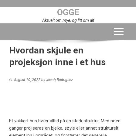
Skip
OGGE
to
content
Aktuelt om mye, og litt om alt
Hvordan skjule en
projeksjon inne i et hus
August 10, 2022
by
Jacob Rodriguez
Et vakkert hus hviler alltid på en sterk struktur. Men noen
ganger projiseres en bjelke, søyle eller annet strukturelt
element inn i området, og forstyrrer det generelle