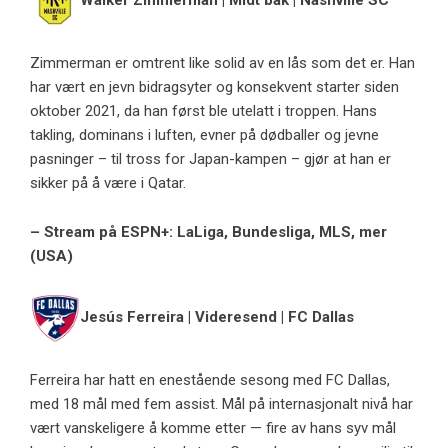
Walker Zimmerman | Midt bak | Nashville SC
Zimmerman er omtrent like solid av en lås som det er. Han
har vært en jevn bidragsyter og konsekvent starter siden
oktober 2021, da han først ble utelatt i troppen. Hans
takling, dominans i luften, evner på dødballer og jevne
pasninger – til tross for Japan-kampen – gjør at han er
sikker på å være i Qatar.
– Stream på ESPN+: LaLiga, Bundesliga, MLS, mer
(USA)
Jesús Ferreira | Videresend | FC Dallas
Ferreira har hatt en enestående sesong med FC Dallas,
med 18 mål med fem assist. Mål på internasjonalt nivå har
vært vanskeligere å komme etter — fire av hans syv mål