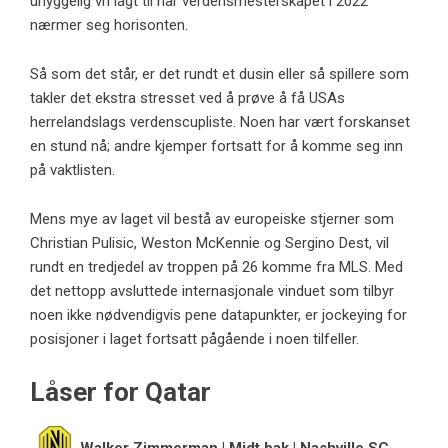
uhyggelig vri lagt til når verdensmesterskapet i 2022
nærmer seg horisonten.
Så som det står, er det rundt et dusin eller så spillere som
takler det ekstra stresset ved å prøve å få USAs
herrelandslags verdenscupliste. Noen har vært forskanset
en stund nå; andre kjemper fortsatt for å komme seg inn
på vaktlisten.
Mens mye av laget vil bestå av europeiske stjerner som
Christian Pulisic, Weston McKennie og Sergino Dest, vil
rundt en tredjedel av troppen på 26 komme fra MLS. Med
det nettopp avsluttede internasjonale vinduet som tilbyr
noen ikke nødvendigvis pene datapunkter, er jockeying for
posisjoner i laget fortsatt pågående i noen tilfeller.
Låser for Qatar