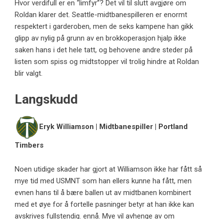
Hvor verdifull er en “limfyr”? Det vil til slutt avgjøre om
Roldan klarer det. Seattle-midtbanespilleren er enormt
respektert i garderoben, men de seks kampene han gikk
glipp av nylig på grunn av en brokkoperasjon hjalp ikke
saken hans i det hele tatt, og behovene andre steder på
listen som spiss og midtstopper vil trolig hindre at Roldan
blir valgt.
Langskudd
Eryk Williamson | Midtbanespiller | Portland
Timbers
Noen utidige skader har gjort at Williamson ikke har fått så
mye tid med USMNT som han ellers kunne ha fått, men
evnen hans til å bære ballen ut av midtbanen kombinert
med et øye for å fortelle pasninger betyr at han ikke kan
avskrives fullstendig. ennå. Mye vil avhenge av om