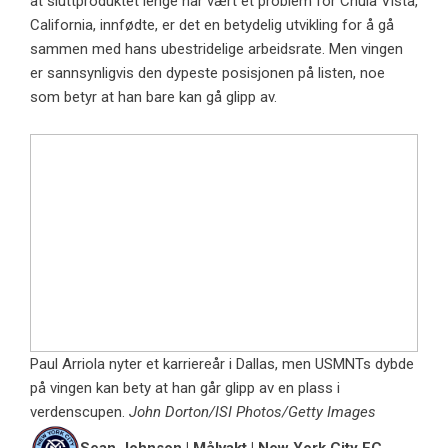
at sluttproduktet lenge har vært et problem for Chula Vista,
California, innfødte, er det en betydelig utvikling for å gå
sammen med hans ubestridelige arbeidsrate. Men vingen
er sannsynligvis den dypeste posisjonen på listen, noe
som betyr at han bare kan gå glipp av.
Paul Arriola nyter et karriereår i Dallas, men USMNTs dybde
på vingen kan bety at han går glipp av en plass i
verdenscupen.
John Dorton/ISI Photos/Getty Images