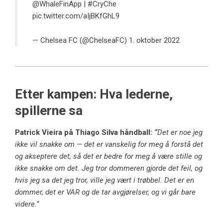
@WhaleFinApp
|
#CryChe
pic.twitter.com/aIjBKfGhL9
— Chelsea FC (@ChelseaFC)
1. oktober 2022
Etter kampen: Hva lederne,
spillerne sa
Patrick Vieira på Thiago Silva håndball:
“
Det er noe jeg
ikke vil snakke om — det er vanskelig for meg å forstå det
og akseptere det, så det er bedre for meg å være stille og
ikke snakke om det. Jeg tror dommeren gjorde det feil, og
hvis jeg sa det jeg tror, ​​ville jeg vært i trøbbel. Det er en
dommer, det er VAR og de tar avgjørelser, og vi går bare
videre.”