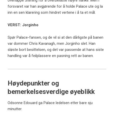
overlappe Sterling for å overbelaste høyre flanke. Men i
forsvaret var han avgjørende for å holde Palace ute og la
inn en sen klarering som hindret vertene i å ta et mål.
VERST: Jorginho
Spør Palace-fansen, og de vil si at den dårligste på banen
var dommer Chris Kavanagh, men Jorginho slet. Han
sløste bort besittelsen, og det var passende at hans siste
handling var å feilplassere en pasning rett av banen.
Høydepunkter og
bemerkelsesverdige øyeblikk
Odsonne Edouard ga Palace ledelsen etter bare sju
minutter.