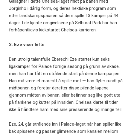
Gallagher i dette Chelsea-laget midt på banen med
Jorginho i dårlig form, og deres hektiske program som
etter landskampspausen så dem spille 13 kamper på 44
dager. I de kjente omgivelsene på Selhurst Park har han
forhåpentligvis kickstartet Chelsea-karrieren.
3. Eze viser løfte
Den utrolig talentfulle Eberechi Eze startet kun seks
ligakamper for Palace forrige sesong på grunn av skade,
men han har fått en strålende start på denne kampanjen.
Han må være et mareritt å spille mot — han flyter rundt på
midtbanen og foretar deretter disse pilende løpene
gjennom midten av banen, eller befinner seg like godt ute
på flankene og kutter på innsiden. Chelsea klarte til tider
ikke å håndtere ham med sine presserende og mange feil.
Eze, 24, går strålende inn i Palace-laget når han spiller like
bak spissene og passer glimrende som kanalen mellom