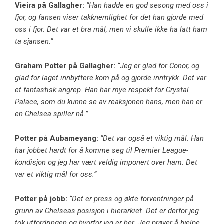
Vieira på Gallagher:
“Han hadde en god sesong med oss ​​i
fjor, og fansen viser takknemlighet for det han gjorde med
oss ​​i fjor. Det var et bra mål, men vi skulle ikke ha latt ham
ta sjansen.”
Graham Potter på Gallagher:
“Jeg er glad for Conor, og
glad for laget innbyttere kom på og gjorde inntrykk. Det var
et fantastisk angrep. Han har mye respekt for Crystal
Palace, som du kunne se av reaksjonen hans, men han er
en Chelsea spiller nå.”
Potter på Aubameyang:
“Det var også et viktig mål. Han
har jobbet hardt for å komme seg til Premier League-
kondisjon og jeg har vært veldig imponert over ham. Det
var et viktig mål for oss.”
Potter på jobb:
“Det er press og økte forventninger på
grunn av Chelseas posisjon i hierarkiet. Det er derfor jeg
tok utfordringen og hvorfor jeg er her. Jeg prøver å hjelpe