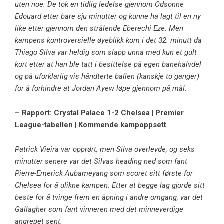
uten noe. De tok en tidlig ledelse gjennom Odsonne
Edouard etter bare sju minutter og kunne ha lagt til en ny
like etter gjennom den strålende Eberechi Eze. Men
kampens kontroversielle øyeblikk kom i det 32. minutt da
Thiago Silva var heldig som slapp unna med kun et gult
kort etter at han ble tatt i besittelse på egen banehalvdel
og på uforklarlig vis håndterte ballen (kanskje to ganger)
for å forhindre at Jordan Ayew løpe gjennom på mål.
– Rapport: Crystal Palace 1-2 Chelsea | Premier
League-tabellen | Kommende kampoppsett
Patrick Vieira var opprørt, men Silva overlevde, og seks
minutter senere var det Silvas heading ned som fant
Pierre-Emerick Aubameyang som scoret sitt første for
Chelsea for å ulikne kampen. Etter at begge lag gjorde sitt
beste for å tvinge frem en åpning i andre omgang, var det
Gallagher som fant vinneren med det minneverdige
angrepet sent.