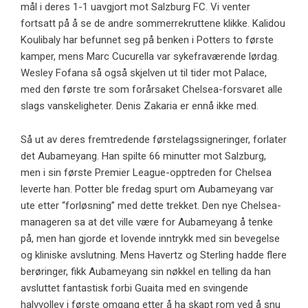
mål i deres 1-1 uavgjort mot Salzburg FC. Vi venter
fortsatt på å se de andre sommerrekruttene klikke. Kalidou
Koulibaly har befunnet seg på benken i Potters to første
kamper, mens Marc Cucurella var sykefraværende lørdag.
Wesley Fofana så også skjelven ut til tider mot Palace,
med den første tre som forårsaket Chelsea-forsvaret alle
slags vanskeligheter. Denis Zakaria er ennå ikke med.
Så ut av deres fremtredende førstelagssigneringer, forlater
det Aubameyang. Han spilte 66 minutter mot Salzburg,
men i sin første Premier League-opptreden for Chelsea
leverte han. Potter ble fredag ​​spurt om Aubameyang var
ute etter “forløsning” med dette trekket. Den nye Chelsea-
manageren sa at det ville være for Aubameyang å tenke
på, men han gjorde et lovende inntrykk med sin bevegelse
og kliniske avslutning. Mens Havertz og Sterling hadde flere
berøringer, fikk Aubameyang sin nøkkel en telling da han
avsluttet fantastisk forbi Guaita med en svingende
halvvolley i første omgang etter å ha skapt rom ved å snu