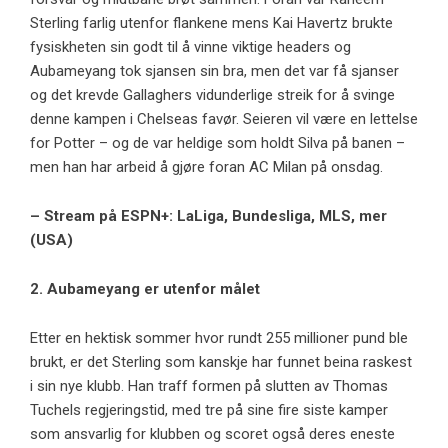
Sterling farlig utenfor flankene mens Kai Havertz brukte
fysiskheten sin godt til å vinne viktige headers og
Aubameyang tok sjansen sin bra, men det var få sjanser
og det krevde Gallaghers vidunderlige streik for å svinge
denne kampen i Chelseas favør. Seieren vil være en lettelse
for Potter – og de var heldige som holdt Silva på banen –
men han har arbeid å gjøre foran AC Milan på onsdag.
– Stream på ESPN+: LaLiga, Bundesliga, MLS, mer
(USA)
2. Aubameyang er utenfor målet
Etter en hektisk sommer hvor rundt 255 millioner pund ble
brukt, er det Sterling som kanskje har funnet beina raskest
i sin nye klubb. Han traff formen på slutten av Thomas
Tuchels regjeringstid, med tre på sine fire siste kamper
som ansvarlig for klubben og scoret også deres eneste