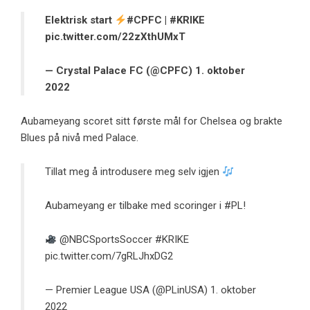
Elektrisk start
#CPFC
|
#KRIKE
pic.twitter.com/22zXthUMxT
— Crystal Palace FC (@CPFC)
1. oktober
2022
Aubameyang scoret sitt første mål for Chelsea og brakte
Blues på nivå med Palace.
Tillat meg å introdusere meg selv igjen
Aubameyang er tilbake med scoringer i
#PL
!
@NBCSportsSoccer
#KRIKE
pic.twitter.com/7gRLJhxDG2
— Premier League USA (@PLinUSA)
1. oktober
2022