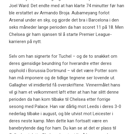
Joel Ward. Det endte med at han klarte 74 minutter før han
ble erstattet av Armando Broja. Aubameyang forlot
Arsenal under en sky, og gjorde det bra i Barcelona i den
seks måneder lange perioden da han scoret 11 på 18. Men
Chelsea gir ham sjansen til å starte Premier League-
karrieren på nytt.
Selv om han signerte for Tuchel – og de to snakket om
deres gjensidige beundring for hverandre etter deres
opphold i Borussia Dortmund – vil det være Potter som
han må imponere og de tidlige tegnene ser lovende ut.
Gallagher vil imidlertid få overskriftene. Vinnermålet hans
vil gi ham et velkomment løft etter at han har slitt denne
perioden da han kom tilbake til Chelsea etter forrige
sesong med Palace. Han var dårlig mot Leeds i deres 3-0
nederlag tilbake i august, og ble utvist mot Leicester i
deres neste kamp. Men dette kan fortsatt være en
banebrytende dag for ham. Du kan se at det er plass til