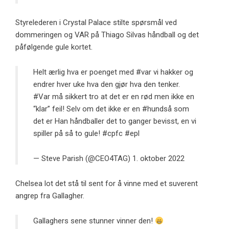
Styrelederen i Crystal Palace stilte spørsmål ved
dommeringen og VAR på Thiago Silvas håndball og det
påfølgende gule kortet.
Helt ærlig hva er poenget med
#var
vi hakker og
endrer hver uke hva den gjør hva den tenker.
#Var
må sikkert tro at det er en rød men ikke en
“klar” feil! Selv om det ikke er en
#hundså
som
det er Han håndballer det to ganger bevisst, en vi
spiller på så to gule!
#cpfc
#epl
— Steve Parish (@CEO4TAG)
1. oktober 2022
Chelsea lot det stå til sent for å vinne med et suverent
angrep fra Gallagher.
Gallaghers sene stunner vinner den!