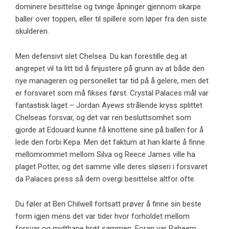
dominere besittelse og tvinge åpninger gjennom skarpe
baller over toppen, eller til spillere som løper fra den siste
skulderen.
Men defensivt slet Chelsea. Du kan forestille deg at
angrepet vil ta litt tid å finjustere på grunn av at både den
nye manageren og personellet tar tid på å gelere, men det
er forsvaret som må fikses først. Crystal Palaces mål var
fantastisk laget – Jordan Ayews strålende kryss splittet
Chelseas forsvar, og det var ren besluttsomhet som
gjorde at Edouard kunne få knottene sine på ballen for å
lede den forbi Kepa. Men det faktum at han klarte å finne
mellomrommet mellom Silva og Reece James ville ha
plaget Potter, og det samme ville deres sløseri i forsvaret
da Palaces press så dem overgi besittelse altfor ofte.
Du føler at Ben Chilwell fortsatt prøver å finne sin beste
form igjen mens det var tider hvor forholdet mellom
forsvar og midtbane brøt sammen. Foran var Raheem